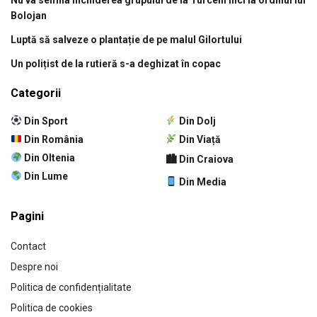
Nu va semna închiderea grupului de la Turceni nici la ordinul lui
Bolojan
Luptă să salveze o plantație de pe malul Gilortului
Un polițist de la rutieră s-a deghizat în copac
Categorii
Din Sport
Din Dolj
Din România
Din Viață
Din Oltenia
🏙 Din Craiova
Din Lume
Din Media
Pagini
Contact
Despre noi
Politica de confidențialitate
Politica de cookies