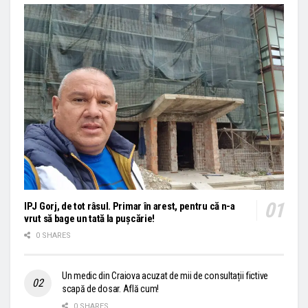
IPJ Gorj, de tot râsul. Primar în arest, pentru că n-a
vrut să bage un tată la pușcărie!
0 SHARES
Un medic din Craiova acuzat de mii de consultații fictive
scapă de dosar. Află cum!
0 SHARES