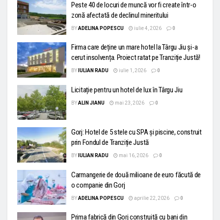
Peste 40 de locuri de muncă vor fi create într-o
zonă afectată de declinul mineritului
BY
ADELINA POPESCU
iulie 4, 2026
0
Firma care deține un mare hotel la Târgu Jiu și-a
cerut insolvența. Proiect ratat pe Tranziție Justă!
BY
IULIAN RADU
iulie 1, 2026
0
Licitație pentru un hotel de lux în Târgu Jiu
BY
ALIN JIANU
mai 23, 2026
0
Gorj: Hotel de 5 stele cu SPA și piscine, construit
prin Fondul de Tranziție Justă
BY
IULIAN RADU
mai 16, 2026
0
Carmangerie de două milioane de euro făcută de
o companie din Gorj
BY
ADELINA POPESCU
aprilie 22, 2026
0
Prima fabrică din Gorj construită cu bani din