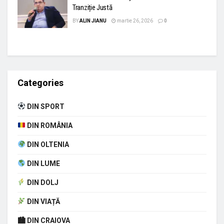
Tranziție Justă
BY
ALIN JIANU
martie 26, 2026
0
Categories
DIN SPORT
DIN ROMÂNIA
DIN OLTENIA
DIN LUME
DIN DOLJ
DIN VIAȚĂ
🏙 DIN CRAIOVA