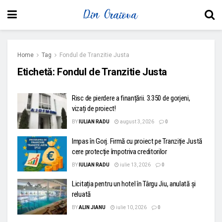
Home
Tag
Fondul de Tranzitie Justa
Etichetă:
Fondul de Tranzitie Justa
Risc de pierdere a finanțării. 3.350 de gorjeni,
vizați de proiect!
BY
IULIAN RADU
august 3, 2026
0
Impas în Gorj. Firmă cu proiect pe Tranziție Justă
cere protecție împotriva creditorilor
BY
IULIAN RADU
iulie 13, 2026
0
Licitația pentru un hotel în Târgu Jiu, anulată și
reluată
BY
ALIN JIANU
iulie 10, 2026
0