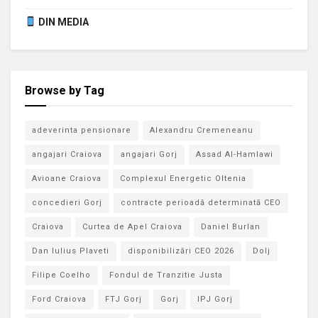
DIN MEDIA
Browse by Tag
adeverinta pensionare
Alexandru Cremeneanu
angajari Craiova
angajari Gorj
Assad Al-Hamlawi
Avioane Craiova
Complexul Energetic Oltenia
concedieri Gorj
contracte perioadă determinată CEO
Craiova
Curtea de Apel Craiova
Daniel Burlan
Dan Iulius Plaveti
disponibilizări CEO 2026
Dolj
Filipe Coelho
Fondul de Tranzitie Justa
Ford Craiova
FTJ Gorj
Gorj
IPJ Gorj