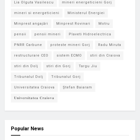
Lia Olguta Vasilescu
mineri energeticieni Gorj
mineri si energeticieni
Ministerul Energiei
Minprest angajări
Minprest Rovinari
Motru
pensii
pensii mineri
Plaveti Hidroelectrica
PNRR Carbune
proteste mineri Gorj
Radu Miruta
restructurare CEO
sistem ECMO
stiri din Craiova
stiri din Dolj
stiri din Gorj
Targu Jiu
Tribunalul Dolj
Tribunalul Gorj
Universitatea Craiova
Ștefan Baiaram
𝐔𝐧𝐢𝐯𝐞𝐫𝐬𝐢𝐭𝐚𝐭𝐞𝐚 𝐂𝐫𝐚𝐢𝐨𝐯𝐚
Popular News