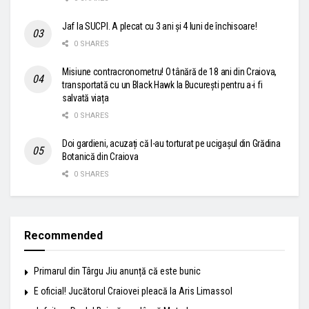
Jaf la SUCPI. A plecat cu 3 ani și 4 luni de închisoare!
0 SHARES
Misiune contracronometru! O tânără de 18 ani din Craiova,
transportată cu un Black Hawk la București pentru a-i fi
salvată viața
0 SHARES
Doi gardieni, acuzați că l-au torturat pe ucigașul din Grădina
Botanică din Craiova
0 SHARES
Recommended
Primarul din Târgu Jiu anunță că este bunic
E oficial! Jucătorul Craiovei pleacă la Aris Limassol