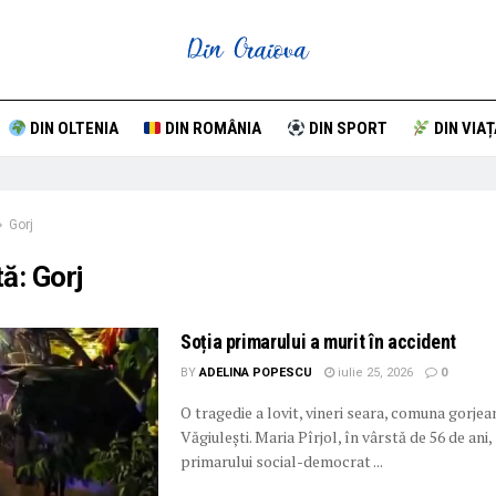
DIN OLTENIA
DIN ROMÂNIA
DIN SPORT
DIN VIAȚ
Gorj
tă:
Gorj
Soția primarului a murit în accident
BY
ADELINA POPESCU
iulie 25, 2026
0
O tragedie a lovit, vineri seara, comuna gorjea
Văgiulești. Maria Pîrjol, în vârstă de 56 de ani,
primarului social-democrat ...