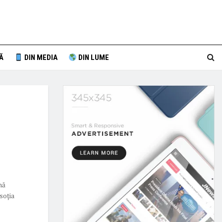
Ă
DIN MEDIA
DIN LUME
nă
 soția