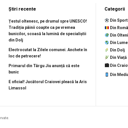
Știri recente
Categorii
Din Sport
Țestul oltenesc, pe drumul spre UNESCO!
Tradiția pâinii coapte ca pe vremea
Din Româ
bunicilor, scoasă la lumină de specialiștii
Din Olten
din Dolj
Din Lume
Electrocutat la Zilele comunei. Anchete în
Din Dolj
loc de petrecere!
Din Viață
🏙 Din Crai
Primarul din Târgu Jiu anunță că este
bunic
Din Medi
E oficial! Jucătorul Craiovei pleacă la Aris
Limassol
ervate.