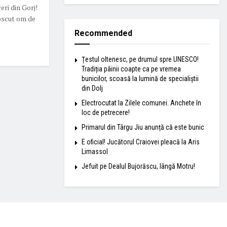
eri din Gorj!
oscut om de
Recommended
Țestul oltenesc, pe drumul spre UNESCO!
Tradiția pâinii coapte ca pe vremea
bunicilor, scoasă la lumină de specialiștii
din Dolj
Electrocutat la Zilele comunei. Anchete în
loc de petrecere!
Primarul din Târgu Jiu anunță că este bunic
E oficial! Jucătorul Craiovei pleacă la Aris
Limassol
Jefuit pe Dealul Bujorăscu, lângă Motru!