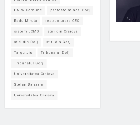
PNRR Carbune
proteste mineri Gorj
Radu Miruta
restructurare CEO
sistem ECMO
stiri din Craiova
stiri din Dolj
stiri din Gorj
Targu Jiu
Tribunalul Dolj
Tribunalul Gorj
Universitatea Craiova
Ștefan Baiaram
𝐔𝐧𝐢𝐯𝐞𝐫𝐬𝐢𝐭𝐚𝐭𝐞𝐚 𝐂𝐫𝐚𝐢𝐨𝐯𝐚