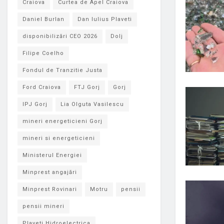
Craiova
Curtea de Apel Craiova
Daniel Burlan
Dan Iulius Plaveti
disponibilizări CEO 2026
Dolj
Filipe Coelho
Fondul de Tranzitie Justa
Ford Craiova
FTJ Gorj
Gorj
IPJ Gorj
Lia Olguta Vasilescu
mineri energeticieni Gorj
mineri si energeticieni
Ministerul Energiei
Minprest angajări
Minprest Rovinari
Motru
pensii
pensii mineri
Plaveti Hidroelectrica