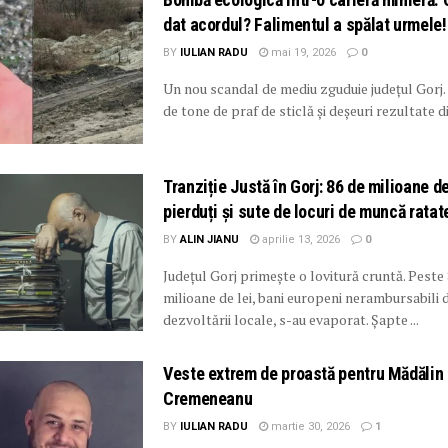
dat acordul? Falimentul a spălat urmele!
BY
IULIAN RADU
mai 19, 2026
0
Un nou scandal de mediu zguduie județul Gorj.
de tone de praf de sticlă și deșeuri rezultate din
Tranziție Justă în Gorj: 86 de milioane de
pierduți și sute de locuri de muncă ratat
BY
ALIN JIANU
aprilie 13, 2026
0
Județul Gorj primește o lovitură cruntă. Peste
milioane de lei, bani europeni nerambursabili d
dezvoltării locale, s-au evaporat. Șapte ...
Veste extrem de proastă pentru Mădălin
Cremeneanu
BY
IULIAN RADU
martie 30, 2026
1