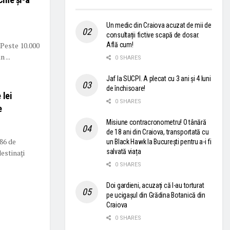
Un medic din Craiova acuzat de mii de
consultații fictive scapă de dosar.
 Peste 10.000
Află cum!
 ...
0 SHARES
Jaf la SUCPI. A plecat cu 3 ani și 4 luni
de închisoare!
 lei
0 SHARES
e
Misiune contracronometru! O tânără
de 18 ani din Craiova, transportată cu
 86 de
un Black Hawk la București pentru a-i fi
salvată viața
estinați
0 SHARES
Doi gardieni, acuzați că l-au torturat
pe ucigașul din Grădina Botanică din
Craiova
0 SHARES