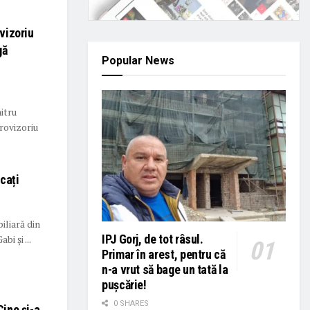
ovizoriu
gă
Popular News
itru
rovizoriu
scați
biliară din
IPJ Gorj, de tot râsul.
bi și ...
Primar în arest, pentru că
n-a vrut să bage un tată la
pușcărie!
0 SHARES
Cine și-a