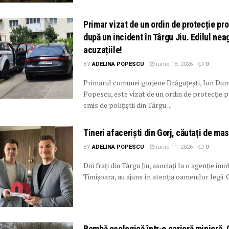
Primar vizat de un ordin de protecție pr
după un incident în Târgu Jiu. Edilul nea
acuzațiile!
BY
ADELINA POPESCU
iunie 18, 2026
0
Primarul comunei gorjene Drăguțești, Ion Dum
Popescu, este vizat de un ordin de protecție p
emis de polițiștii din Târgu ...
Tineri afaceriști din Gorj, căutați de ma
BY
ADELINA POPESCU
iunie 11, 2026
0
Doi frați din Târgu Jiu, asociați la o agenție imo
Timișoara, au ajuns în atenția oamenilor legii. Ga
Bombă ecologică într-o carieră minieră. 