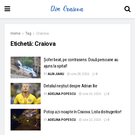
Home
Tag
Craiova
Etichetă:
Craiova
Șofer beat, pe contrasens. Două persoane au
ajuns la spital!
BY
ALIN JIANU
iulie 28, 2026
0
Detaliul neștiut despre Adrian Ilie
BY
ADELINA POPESCU
iulie 24, 2026
0
Potop azi-noapte în Craiova. Lista distrugerilor!
BY
ADELINA POPESCU
iulie 22, 2026
0