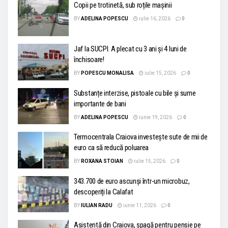
Copii pe trotinetă, sub roțile mașinii
BY
ADELINA POPESCU
iulie 16, 2026
0
Jaf la SUCPI. A plecat cu 3 ani și 4 luni de
închisoare!
BY
POPESCU MONALISA
iulie 15, 2026
0
Substanțe interzise, pistoale cu bile și sume
importante de bani
BY
ADELINA POPESCU
iunie 19, 2026
0
Termocentrala Craiova investește sute de mii de
euro ca să reducă poluarea
BY
ROXANA STOIAN
iulie 15, 2026
0
343.700 de euro ascunși într-un microbuz,
descoperiți la Calafat
BY
IULIAN RADU
iunie 11, 2026
0
Asistentă din Craiova, șpagă pentru pensie pe