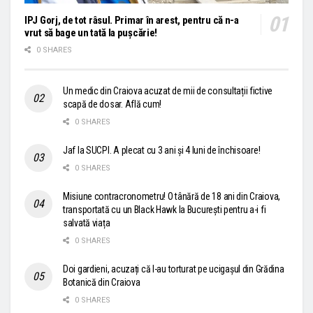
IPJ Gorj, de tot râsul. Primar în arest, pentru că n-a
vrut să bage un tată la pușcărie!
0 SHARES
Un medic din Craiova acuzat de mii de consultații fictive
scapă de dosar. Află cum!
0 SHARES
Jaf la SUCPI. A plecat cu 3 ani și 4 luni de închisoare!
0 SHARES
Misiune contracronometru! O tânără de 18 ani din Craiova,
transportată cu un Black Hawk la București pentru a-i fi
salvată viața
0 SHARES
Doi gardieni, acuzați că l-au torturat pe ucigașul din Grădina
Botanică din Craiova
0 SHARES