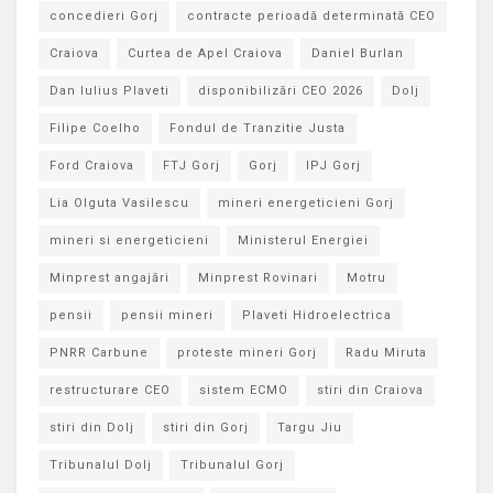
concedieri Gorj
contracte perioadă determinată CEO
Craiova
Curtea de Apel Craiova
Daniel Burlan
Dan Iulius Plaveti
disponibilizări CEO 2026
Dolj
Filipe Coelho
Fondul de Tranzitie Justa
Ford Craiova
FTJ Gorj
Gorj
IPJ Gorj
Lia Olguta Vasilescu
mineri energeticieni Gorj
mineri si energeticieni
Ministerul Energiei
Minprest angajări
Minprest Rovinari
Motru
pensii
pensii mineri
Plaveti Hidroelectrica
PNRR Carbune
proteste mineri Gorj
Radu Miruta
restructurare CEO
sistem ECMO
stiri din Craiova
stiri din Dolj
stiri din Gorj
Targu Jiu
Tribunalul Dolj
Tribunalul Gorj