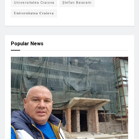
Universitatea Craiova
Ștefan Baiaram
𝐔𝐧𝐢𝐯𝐞𝐫𝐬𝐢𝐭𝐚𝐭𝐞𝐚 𝐂𝐫𝐚𝐢𝐨𝐯𝐚
Popular News