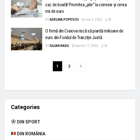
caz de boală! Promitea „pile” la comisie și cerea
mii de euro
BY
ADELINA POPESCU
mai 4, 2026
0
O firmă din Craiova riscă să piardă milioane de
euro din Fondul de Tranziție Justă
BY
IULIAN RADU
aprilie 17, 2026
0
1
2
Categories
DIN SPORT
DIN ROMÂNIA