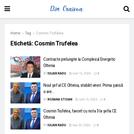
Home
Tag
Cosmin Trufelea
Etichetă:
Cosmin Trufelea
Contracte prelungite la Complexul Energetic
Oltenia
BY
IULIAN RADU
iulie 15, 2026
0
Noul șef al CE Oltenia, stabilit vineri. Prima șansă
o are…
BY
ROXANA STOIAN
iulie 15, 2026
0
Cosmin Trufelea, favorit cu nota 3 la șefia CE
Oltenia
BY
IULIAN RADU
mai 25, 2026
0