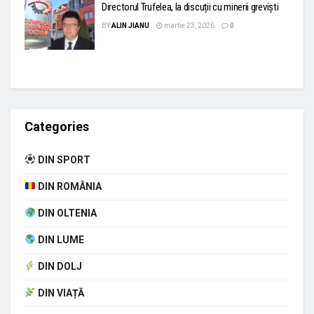
Directorul Trufelea, la discuții cu minerii greviști
BY
ALIN JIANU
martie 23, 2026
0
Categories
DIN SPORT
DIN ROMÂNIA
DIN OLTENIA
DIN LUME
DIN DOLJ
DIN VIAȚĂ