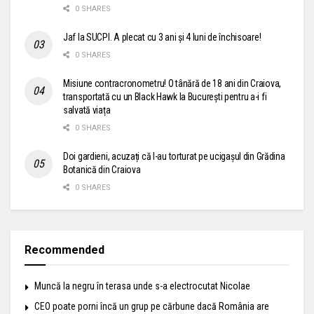
0 SHARES
Jaf la SUCPI. A plecat cu 3 ani și 4 luni de închisoare!
0 SHARES
Misiune contracronometru! O tânără de 18 ani din Craiova,
transportată cu un Black Hawk la București pentru a-i fi
salvată viața
0 SHARES
Doi gardieni, acuzați că l-au torturat pe ucigașul din Grădina
Botanică din Craiova
0 SHARES
Recommended
Muncă la negru în terasa unde s-a electrocutat Nicolae
CEO poate porni încă un grup pe cărbune dacă România are