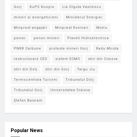
Gorj
KuPS Kuopio
Lia Olguta Vasilescu
mineri si energeticieni
Ministerul Energiei
Minprest angajări
Minprest Rovinari
Motru
pensii
pensii mineri
Plaveti Hidroelectrica
PNRR Carbune
proteste mineri Gorj
Radu Miruta
restructurare CEO
sistem ECMO
stiri din Craiova
stiri din Dolj
stiri din Gorj
Targu Jiu
Termocentrala Turceni
Tribunalul Dolj
Tribunalul Gorj
Universitatea Craiova
Ștefan Baiaram
Popular News