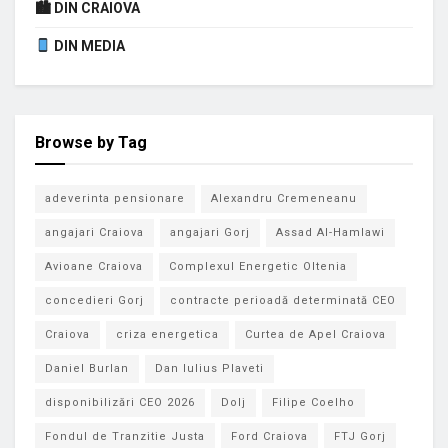
🏙 DIN CRAIOVA
DIN MEDIA
Browse by Tag
adeverinta pensionare
Alexandru Cremeneanu
angajari Craiova
angajari Gorj
Assad Al-Hamlawi
Avioane Craiova
Complexul Energetic Oltenia
concedieri Gorj
contracte perioadă determinată CEO
Craiova
criza energetica
Curtea de Apel Craiova
Daniel Burlan
Dan Iulius Plaveti
disponibilizări CEO 2026
Dolj
Filipe Coelho
Fondul de Tranzitie Justa
Ford Craiova
FTJ Gorj