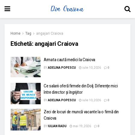
Home
Tag
angajari Craiova
Etichetă:
angajari Craiova
Armata caută medici la Craiova
BY
ADELINA POPESCU
iulie 10, 2026
0
Ce salarii oferă firmele din Dolj. Diferențe mici
între director și îngrijitor
BY
ADELINA POPESCU
iulie 10, 2026
0
Zeci de locuri de muncă vacante la o firmă din
Craiova
BY
IULIAN RADU
mai 19, 2026
0