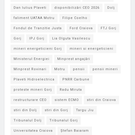
Dan Iulius Plaveti
disponibilizări CEO 2026
Dolj
faliment UATAA Motru
Filipe Coelho
Fondul de Tranzitie Justa
Ford Craiova
FTJ Gorj
Gorj
IPJ Gorj
Lia Olguta Vasilescu
mineri energeticieni Gorj
mineri si energeticieni
Ministerul Energiei
Minprest angajări
Minprest Rovinari
Motru
pensii
pensii mineri
Plaveti Hidroelectrica
PNRR Carbune
proteste mineri Gorj
Radu Miruta
restructurare CEO
sistem ECMO
stiri din Craiova
stiri din Dolj
stiri din Gorj
Targu Jiu
Tribunalul Dolj
Tribunalul Gorj
Universitatea Craiova
Ștefan Baiaram