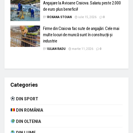
Angajare la Avioane Craiova. Salariu peste 2.000
de euro plus beneficii!
BY
ROXANA STOIAN
iulie 15, 2026
0
Firme din Craiova fac sute de angajări. Cele mai
multe locuri de muncă sunt în construcții și
industrie
BY
IULIAN RADU
martie 11, 2026
0
Categories
DIN SPORT
DIN ROMÂNIA
DIN OLTENIA
DIN LUME