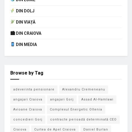
DIN DOLJ
DIN VIAȚĂ
🏙 DIN CRAIOVA
DIN MEDIA
Browse by Tag
adeverinta pensionare
Alexandru Cremeneanu
angajari Craiova
angajari Gorj
Assad Al-Hamlawi
Avioane Craiova
Complexul Energetic Oltenia
concedieri Gorj
contracte perioadă determinată CEO
Craiova
Curtea de Apel Craiova
Daniel Burlan