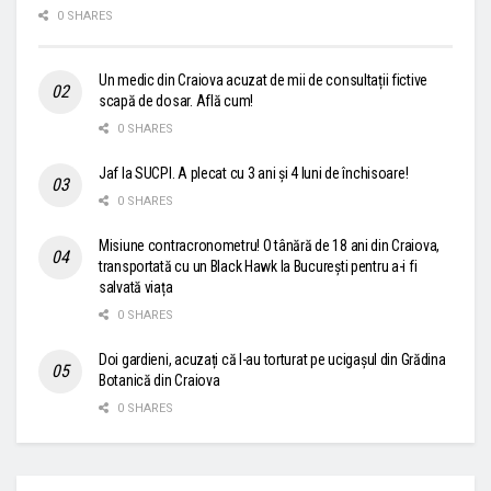
0 SHARES
Un medic din Craiova acuzat de mii de consultații fictive
scapă de dosar. Află cum!
0 SHARES
Jaf la SUCPI. A plecat cu 3 ani și 4 luni de închisoare!
0 SHARES
Misiune contracronometru! O tânără de 18 ani din Craiova,
transportată cu un Black Hawk la București pentru a-i fi
salvată viața
0 SHARES
Doi gardieni, acuzați că l-au torturat pe ucigașul din Grădina
Botanică din Craiova
0 SHARES