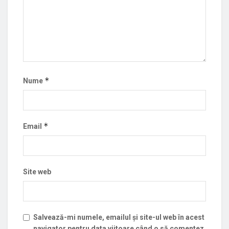
*
Nume
*
Email
Site web
Salvează-mi numele, emailul și site-ul web în acest
navigator pentru data viitoare când o să comentez.