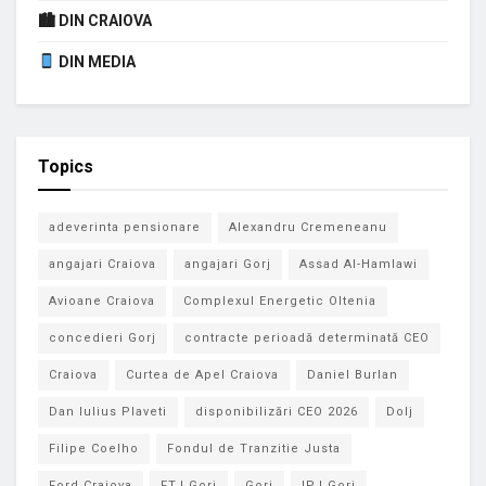
🏙 DIN CRAIOVA
DIN MEDIA
Topics
adeverinta pensionare
Alexandru Cremeneanu
angajari Craiova
angajari Gorj
Assad Al-Hamlawi
Avioane Craiova
Complexul Energetic Oltenia
concedieri Gorj
contracte perioadă determinată CEO
Craiova
Curtea de Apel Craiova
Daniel Burlan
Dan Iulius Plaveti
disponibilizări CEO 2026
Dolj
Filipe Coelho
Fondul de Tranzitie Justa
Ford Craiova
FTJ Gorj
Gorj
IPJ Gorj