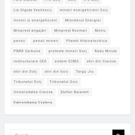
Lia Olguta Vasilescu
mineri energeticieni Gorj
mineri si energeticieni
Ministerul Energiei
Minprest angajări
Minprest Rovinari
Motru
pensii
pensii mineri
Plaveti Hidroelectrica
PNRR Carbune
proteste mineri Gorj
Radu Miruta
restructurare CEO
sistem ECMO
stiri din Craiova
stiri din Dolj
stiri din Gorj
Targu Jiu
Tribunalul Dolj
Tribunalul Gorj
Universitatea Craiova
Ștefan Baiaram
𝐔𝐧𝐢𝐯𝐞𝐫𝐬𝐢𝐭𝐚𝐭𝐞𝐚 𝐂𝐫𝐚𝐢𝐨𝐯𝐚