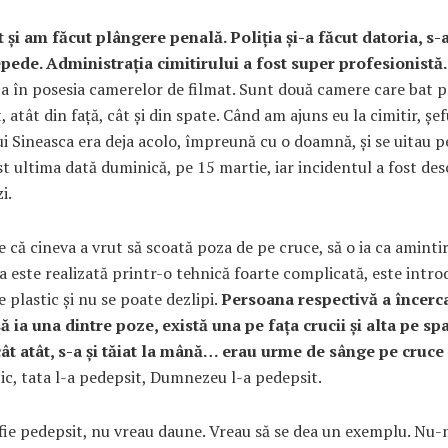
 și am făcut plângere penală. Poliția și-a făcut datoria, s-
epede. Administrația cimitirului a fost super profesionistă.
ja în posesia camerelor de filmat. Sunt două camere care bat p
atât din față, cât și din spate. Când am ajuns eu la cimitir, șef
ui Sineasca era deja acolo, împreună cu o doamnă, și se uitau pe
t ultima dată duminică, pe 15 martie, iar incidentul a fost des
i.
e că cineva a vrut să scoată poza de pe cruce, să o ia ca amintir
a este realizată printr-o tehnică foarte complicată, este intro
e plastic și nu se poate dezlipi.
Persoana respectivă a încerca
să ia una dintre poze, există una pe fața crucii și alta pe sp
ât atât, s-a și tăiat la mână… erau urme de sânge pe cruce 
ic, tata l-a pedepsit, Dumnezeu l-a pedepsit.
fie pedepsit, nu vreau daune. Vreau să se dea un exemplu. Nu-