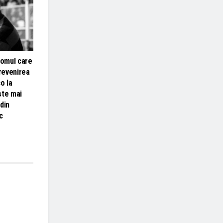
 omul care
 revenirea
o la
ste mai
din
c