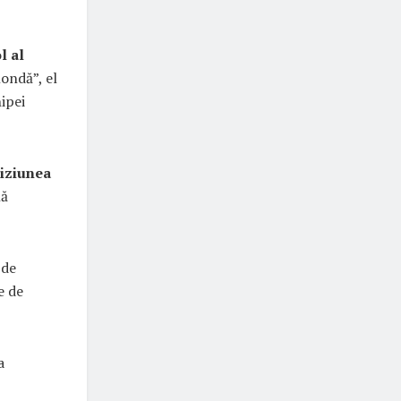
l al
ondă”, el
hipei
viziunea
nă
 de
e de
a