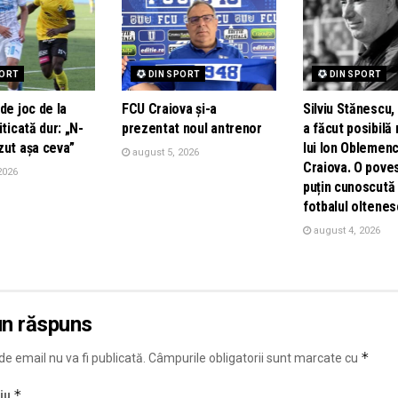
PORT
DIN SPORT
DIN SPORT
de joc de la
FCU Craiova și-a
Silviu Stănescu,
iticată dur: „N-
prezentat noul antrenor
a făcut posibilă
zut așa ceva”
lui Ion Oblemenc
august 5, 2026
Craiova. O pove
2026
puțin cunoscută 
fotbalul oltenes
august 4, 2026
un răspuns
*
e email nu va fi publicată.
Câmpurile obligatorii sunt marcate cu
*
iu