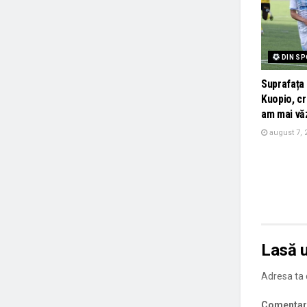
DIN S
Suprafața 
Kuopio, cr
am mai vă
august 7, 
Lasă 
Adresa ta d
Comentar