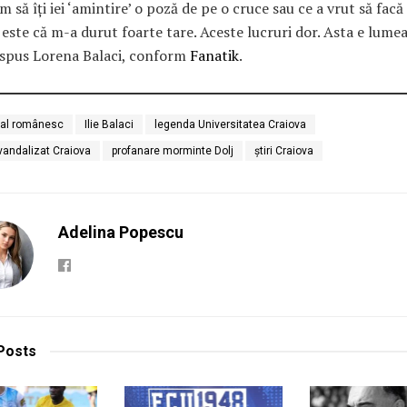
 să îți iei ‘amintire’ o poză de pe o cruce sau ce a vrut să facă 
este că m-a durut foarte tare. Aceste lucruri dor. Asta e lumea
a spus Lorena Balaci, conform
Fanatik
.
bal românesc
Ilie Balaci
legenda Universitatea Craiova
andalizat Craiova
profanare morminte Dolj
știri Craiova
Adelina Popescu
Posts