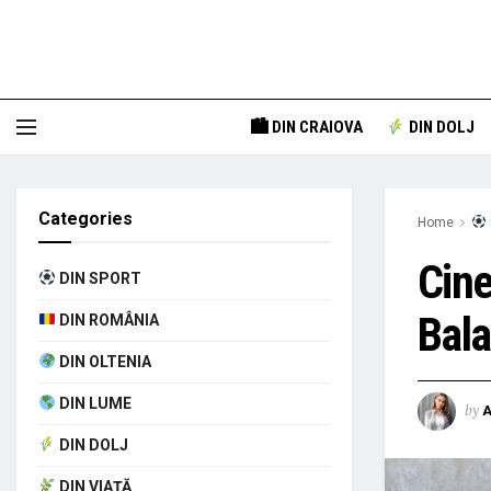
🏙 DIN CRAIOVA
DIN DOLJ
Categories
Home
Cine
DIN SPORT
Bala
DIN ROMÂNIA
DIN OLTENIA
DIN LUME
by
A
DIN DOLJ
DIN VIAȚĂ