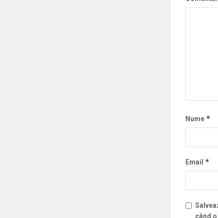
*
Nume
*
Email
Salveaz
când o