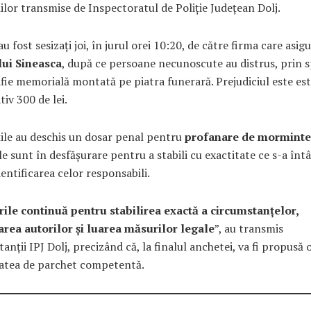
ilor transmise de Inspectoratul de Poliție Județean Dolj.
 au fost sesizați joi, în jurul orei 10:20, de către firma care asi
lui Sineasca
, după ce persoane necunoscute au distrus, prin 
fie memorială montată pe piatra funerară. Prejudiciul este est
iv 300 de lei.
ile au deschis un dosar penal pentru
profanare de morminte
le sunt în desfășurare pentru a stabili cu exactitate ce s-a înt
entificarea celor responsabili.
rile continuă pentru stabilirea exactă a circumstanțelor,
carea autorilor și luarea măsurilor legale
”, au transmis
anții IPJ Dolj, precizând că, la finalul anchetei, va fi propusă o
tatea de parchet competentă.