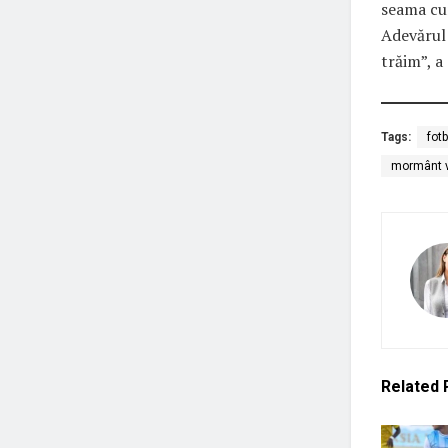
seama cum
Adevărul 
trăim”, 
Tags:
fot
mormânt v
Related