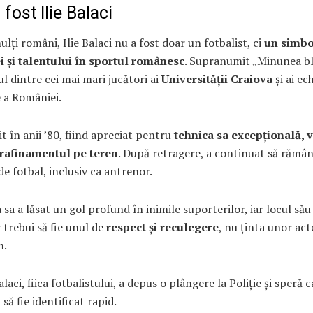
 fost Ilie Balaci
lți români, Ilie Balaci nu a fost doar un fotbalist, ci
un simbo
i și talentului în sportul românesc
. Supranumit „Minunea bl
ul dintre cei mai mari jucători ai
Universității Craiova
și ai ec
 a României.
it în anii ’80, fiind apreciat pentru
tehnica sa excepțională, 
i rafinamentul pe teren
. După retragere, a continuat să rămâ
e fotbal, inclusiv ca antrenor.
a sa a lăsat un gol profund în inimile suporterilor, iar locul său
 trebui să fie unul de
respect și reculegere
, nu ținta unor act
m.
laci, fiica fotbalistului, a depus o plângere la Poliție și speră c
să fie identificat rapid.