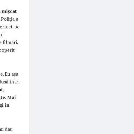
a mișcat
Poliția a
erfect pe
ul
 filmări.
coperit
e. Eu așa
dusă într-
t,
ate. Mai
și în
mi dau