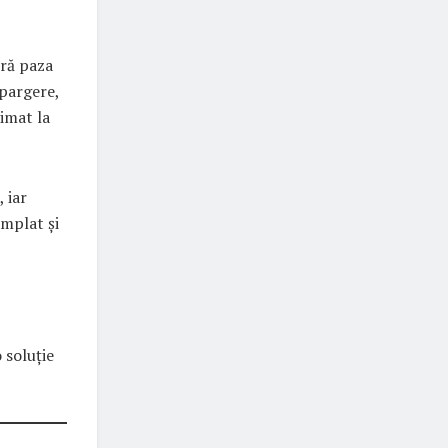
gură paza
spargere,
imat la
, iar
âmplat și
 soluție