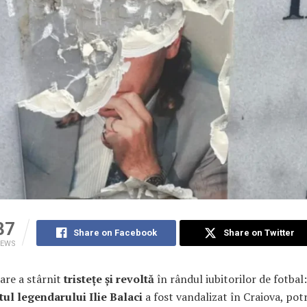
37
Share on Facebook
Share on Twitter
IEWS
are a stârnit
tristețe și revoltă
în rândul iubitorilor de fotbal:
l legendarului Ilie Balaci
a fost vandalizat în Craiova, potr