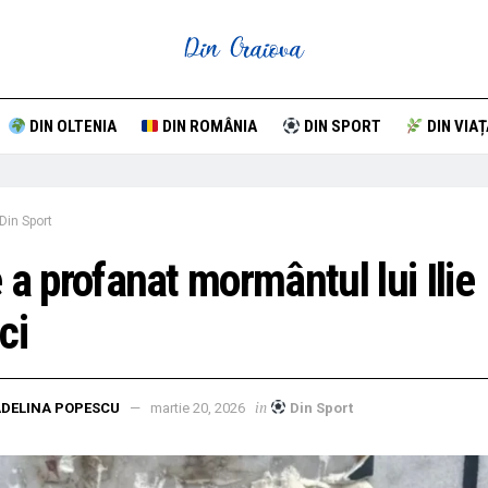
DIN OLTENIA
DIN ROMÂNIA
DIN SPORT
DIN VIAȚ
Din Sport
 a profanat mormântul lui Ilie
ci
in
DELINA POPESCU
martie 20, 2026
Din Sport