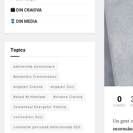
🏙 DIN CRAIOVA
DIN MEDIA
Topics
adeverinta pensionare
Alexandru Cremeneanu
angajari Craiova
angajari Gorj
0
Assad Al-Hamlawi
Avioane Craiova
SHARES
V
Complexul Energetic Oltenia
concedieri Gorj
Un gest c
mormântu
contracte perioadă determinată CEO