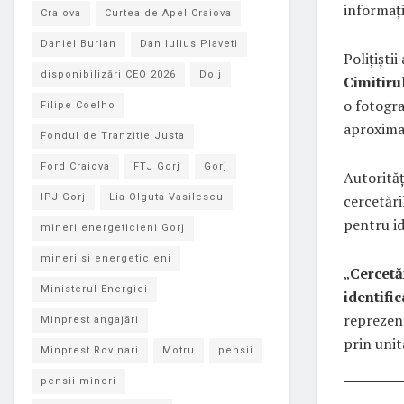
informați
Craiova
Curtea de Apel Craiova
Daniel Burlan
Dan Iulius Plaveti
Polițiștii
disponibilizări CEO 2026
Dolj
Cimitiru
o fotogra
Filipe Coelho
aproximat
Fondul de Tranzitie Justa
Ford Craiova
FTJ Gorj
Gorj
Autorităț
cercetări
IPJ Gorj
Lia Olguta Vasilescu
pentru id
mineri energeticieni Gorj
mineri si energeticieni
„
Cercetă
Ministerul Energiei
identifi
reprezent
Minprest angajări
prin uni
Minprest Rovinari
Motru
pensii
pensii mineri