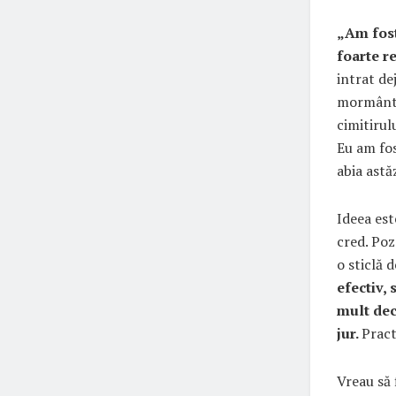
„Am fost
foarte r
intrat de
mormânt, 
cimitirul
Eu am fos
abia astăz
Ideea est
cred. Poz
o sticlă d
efectiv, 
mult dec
jur.
Pract
Vreau să 