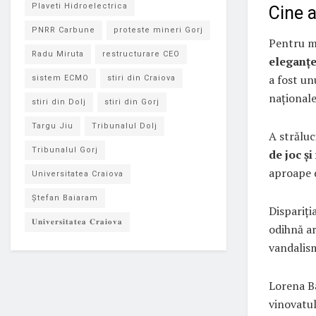
Plaveti Hidroelectrica
Cine a
PNRR Carbune
proteste mineri Gorj
Pentru mu
Radu Miruta
restructurare CEO
eleganțe
a fost un
sistem ECMO
stiri din Craiova
naționale
stiri din Dolj
stiri din Gorj
Targu Jiu
Tribunalul Dolj
A străluc
Tribunalul Gorj
de joc ș
aproape d
Universitatea Craiova
Ștefan Baiaram
Dispariți
𝐔𝐧𝐢𝐯𝐞𝐫𝐬𝐢𝐭𝐚𝐭𝐞𝐚 𝐂𝐫𝐚𝐢𝐨𝐯𝐚
odihnă ar
vandalis
Lorena Ba
vinovatul 