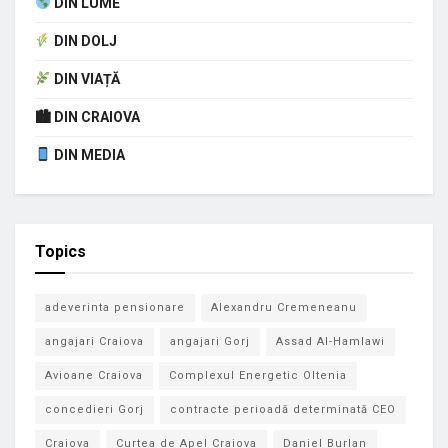
DIN LUME
DIN DOLJ
DIN VIAȚĂ
🏙 DIN CRAIOVA
DIN MEDIA
Topics
adeverinta pensionare
Alexandru Cremeneanu
angajari Craiova
angajari Gorj
Assad Al-Hamlawi
Avioane Craiova
Complexul Energetic Oltenia
concedieri Gorj
contracte perioadă determinată CEO
Craiova
Curtea de Apel Craiova
Daniel Burlan