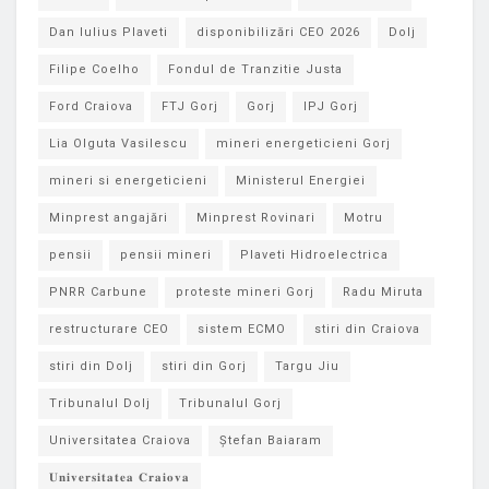
Dan Iulius Plaveti
disponibilizări CEO 2026
Dolj
Filipe Coelho
Fondul de Tranzitie Justa
Ford Craiova
FTJ Gorj
Gorj
IPJ Gorj
Lia Olguta Vasilescu
mineri energeticieni Gorj
mineri si energeticieni
Ministerul Energiei
Minprest angajări
Minprest Rovinari
Motru
pensii
pensii mineri
Plaveti Hidroelectrica
PNRR Carbune
proteste mineri Gorj
Radu Miruta
restructurare CEO
sistem ECMO
stiri din Craiova
stiri din Dolj
stiri din Gorj
Targu Jiu
Tribunalul Dolj
Tribunalul Gorj
Universitatea Craiova
Ștefan Baiaram
𝐔𝐧𝐢𝐯𝐞𝐫𝐬𝐢𝐭𝐚𝐭𝐞𝐚 𝐂𝐫𝐚𝐢𝐨𝐯𝐚