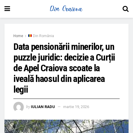
Home
Din România
Data pensionării minerilor, un
puzzle juridic: decizie a Curții
de Apel Craiova scoate la
iveală haosul din aplicarea
legii
by
IULIAN RADU
martie 19, 2026