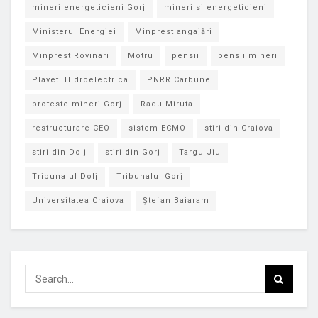
mineri energeticieni Gorj
mineri si energeticieni
Ministerul Energiei
Minprest angajări
Minprest Rovinari
Motru
pensii
pensii mineri
Plaveti Hidroelectrica
PNRR Carbune
proteste mineri Gorj
Radu Miruta
restructurare CEO
sistem ECMO
stiri din Craiova
stiri din Dolj
stiri din Gorj
Targu Jiu
Tribunalul Dolj
Tribunalul Gorj
Universitatea Craiova
Ștefan Baiaram