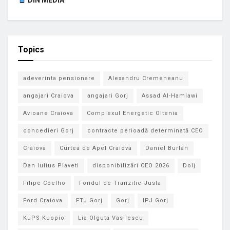
Topics
adeverinta pensionare
Alexandru Cremeneanu
angajari Craiova
angajari Gorj
Assad Al-Hamlawi
Avioane Craiova
Complexul Energetic Oltenia
concedieri Gorj
contracte perioadă determinată CEO
Craiova
Curtea de Apel Craiova
Daniel Burlan
Dan Iulius Plaveti
disponibilizări CEO 2026
Dolj
Filipe Coelho
Fondul de Tranzitie Justa
Ford Craiova
FTJ Gorj
Gorj
IPJ Gorj
KuPS Kuopio
Lia Olguta Vasilescu