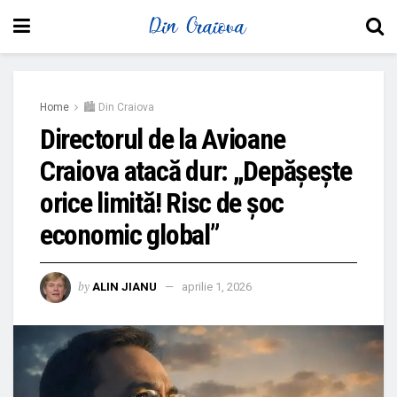
Home
🏙 Din Craiova
Directorul de la Avioane
Craiova atacă dur: „Depășește
orice limită! Risc de șoc
economic global”
by
ALIN JIANU
aprilie 1, 2026