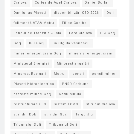
Craiova
Curtea de Apel Craiova
Daniel Burlan
Dan Iulius Plaveti
disponibilizări CEO 2026
Dolj
faliment UATAA Motru
Filipe Coelho
Fondul de Tranzitie Justa
Ford Craiova
FTJ Gorj
Gorj
IPJ Gorj
Lia Olguta Vasilescu
mineri energeticieni Gorj
mineri si energeticieni
Ministerul Energiei
Minprest angajări
Minprest Rovinari
Motru
pensii
pensii mineri
Plaveti Hidroelectrica
PNRR Carbune
proteste mineri Gorj
Radu Miruta
restructurare CEO
sistem ECMO
stiri din Craiova
stiri din Dolj
stiri din Gorj
Targu Jiu
Tribunalul Dolj
Tribunalul Gorj