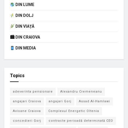
DIN LUME
DIN DOLJ
DIN VIAȚĂ
🏙 DIN CRAIOVA
DIN MEDIA
Topics
adeverinta pensionare
Alexandru Cremeneanu
angajari Craiova
angajari Gorj
Assad Al-Hamlawi
Avioane Craiova
Complexul Energetic Oltenia
concedieri Gorj
contracte perioadă determinată CEO