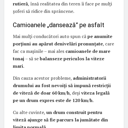
rutieră
, însă realitatea din teren îi face pe mulți
șoferi să ridice din sprâncene.
Camioanele „dansează” pe asfalt
Mai mulți conducători auto spun că
pe anumite
porțiuni au apărut denivelări pronunțate
, care
fac ca mașinile – mai ales
camioanele de mare
tonaj
– să se
balanseze periculos la viteze
mari
.
Din cauza acestor probleme,
administratorii
drumului au fost nevoiți să impună restricții
de viteză de doar 60 km/h
, deși
viteza legală
pe un drum expres este de 120 km/h
.
Cu alte cuvinte,
un drum construit pentru
viteză ajunge să fie parcurs la jumătate din
limita normală
.