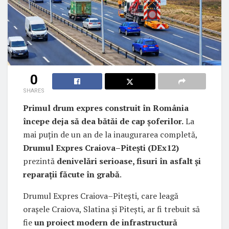
0
SHARES
Primul drum expres construit în România
începe deja să dea bătăi de cap șoferilor.
La
mai puțin de un an de la inaugurarea completă,
Drumul Expres Craiova–Pitești (DEx12)
prezintă
denivelări serioase, fisuri în asfalt și
reparații făcute în grabă
.
Drumul Expres Craiova–Pitești, care leagă
orașele Craiova, Slatina și Pitești, ar fi trebuit să
fie
un proiect modern de infrastructură