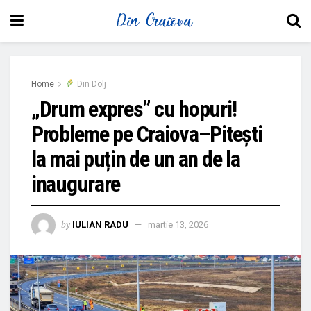
Home
Din Dolj
„Drum expres” cu hopuri!
Probleme pe Craiova–Pitești
la mai puțin de un an de la
inaugurare
by
IULIAN RADU
martie 13, 2026