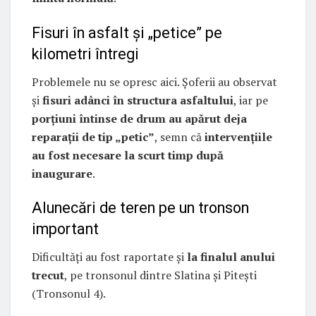
Fisuri în asfalt și „petice” pe
kilometri întregi
Problemele nu se opresc aici. Șoferii au observat
și
fisuri adânci în structura asfaltului
, iar pe
porțiuni întinse de drum au apărut deja
reparații de tip „petic”
, semn că
intervențiile
au fost necesare la scurt timp după
inaugurare
.
Alunecări de teren pe un tronson
important
Dificultăți au fost raportate și
la finalul anului
trecut
, pe tronsonul dintre Slatina și Pitești
(Tronsonul 4).