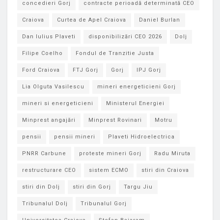
concedieri Gorj
contracte perioadă determinată CEO
Craiova
Curtea de Apel Craiova
Daniel Burlan
Dan Iulius Plaveti
disponibilizări CEO 2026
Dolj
Filipe Coelho
Fondul de Tranzitie Justa
Ford Craiova
FTJ Gorj
Gorj
IPJ Gorj
Lia Olguta Vasilescu
mineri energeticieni Gorj
mineri si energeticieni
Ministerul Energiei
Minprest angajări
Minprest Rovinari
Motru
pensii
pensii mineri
Plaveti Hidroelectrica
PNRR Carbune
proteste mineri Gorj
Radu Miruta
restructurare CEO
sistem ECMO
stiri din Craiova
stiri din Dolj
stiri din Gorj
Targu Jiu
Tribunalul Dolj
Tribunalul Gorj