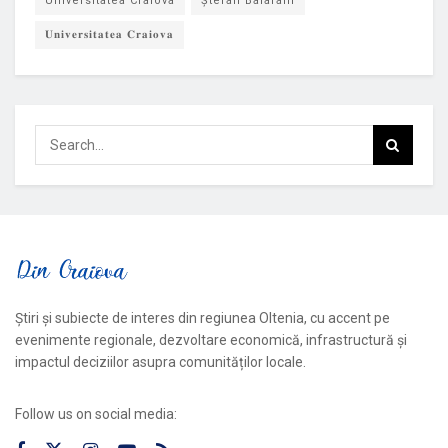
Universitatea Craiova
Ștefan Baiaram
𝐔𝐧𝐢𝐯𝐞𝐫𝐬𝐢𝐭𝐚𝐭𝐞𝐚 𝐂𝐫𝐚𝐢𝐨𝐯𝐚
Știri și subiecte de interes din regiunea Oltenia, cu accent pe
evenimente regionale, dezvoltare economică, infrastructură și
impactul deciziilor asupra comunităților locale.
Follow us on social media: