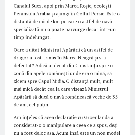
Canalul Suez, apoi prin Marea Roșie, ocolești
Peninsula Arabia și ajungi în Golful Persic. Este o
distanță de mii de km pe care o astfel de navă
specializată nu o poate parcurge decât într-un
timp îndelungat.
Oare a uitat Ministrul Apărării că un astfel de
dragor a fost trimis în Marea Neagră și s-a
defectat? Adică a plecat din Constanța spre o
zonă din apele românești unde era o mină, să
zicem spre Capul Midia. O distanță mult, mult
mai mică decât cea la care visează Ministrul
Apărării să ducă o navă românească veche de 35
de ani, cel puțin.
Am înțeles că acea declarație cu Groenlanda a
considerat-o o manipulare a ceea ce a spus, deși
nu a fost deloc așa. Acum însă este un nou model