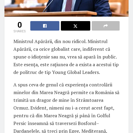
0
SHARES
Ministrul Apărării, din nou ridicol. Ministrul
Apărării, ca orice globalist care, indiferent că
spune o idioțenie sau nu, vrea să apară în public.
Este esența, este rațiunea de a exista a acestui tip
de politruc de tip Young Global Leaders.
A spus ceva de genul că experiența controlării
minelor din Marea Neagră permite ca România să
trimită un dragor de mine în Strâmtoarea
Ormuz. Evident, nimeni nu i-a cerut acest fapt,
pentru că din Marea Neagră și până în Golful
Persic înseamnă să traversezi Bosforul–
Dardanelele, să treci prin Egee, Mediterană,