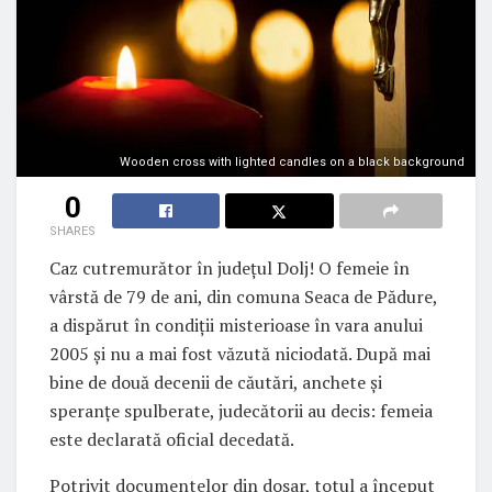
Wooden cross with lighted candles on a black background
0
SHARES
Caz cutremurător în județul Dolj! O femeie în
vârstă de 79 de ani, din comuna Seaca de Pădure,
a dispărut în condiții misterioase în vara anului
2005 și nu a mai fost văzută niciodată. După mai
bine de două decenii de căutări, anchete și
speranțe spulberate, judecătorii au decis: femeia
este declarată oficial decedată.
Potrivit documentelor din dosar, totul a început