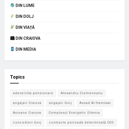
DIN LUME
DIN DOLJ
DIN VIAȚĂ
🏙 DIN CRAIOVA
DIN MEDIA
Topics
adeverinta pensionare
Alexandru Cremeneanu
angajari Craiova
angajari Gorj
Assad Al-Hamlawi
Avioane Craiova
Complexul Energetic Oltenia
concedieri Gorj
contracte perioadă determinată CEO