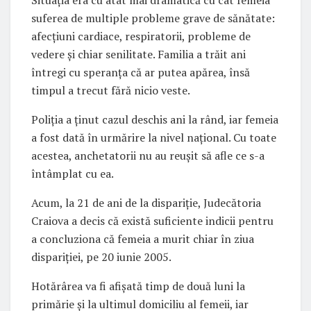
Situația era cu atât mai dramatică cu cât femeia
suferea de multiple probleme grave de sănătate:
afecțiuni cardiace, respiratorii, probleme de
vedere și chiar senilitate. Familia a trăit ani
întregi cu speranța că ar putea apărea, însă
timpul a trecut fără nicio veste.
Poliția a ținut cazul deschis ani la rând, iar femeia
a fost dată în urmărire la nivel național. Cu toate
acestea, anchetatorii nu au reușit să afle ce s-a
întâmplat cu ea.
Acum, la 21 de ani de la dispariție, Judecătoria
Craiova a decis că există suficiente indicii pentru
a concluziona că femeia a murit chiar în ziua
dispariției, pe 20 iunie 2005.
Hotărârea va fi afișată timp de două luni la
primărie și la ultimul domiciliu al femeii, iar