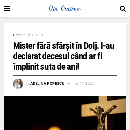
Home
Din Dolj
Mister fără sfârșit în Dolj. I-au
declarat decesul când ar fi
împlinit suta de ani!
by
ADELINA POPESCU
mai 17, 2026