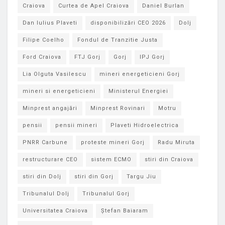
Craiova
Curtea de Apel Craiova
Daniel Burlan
Dan Iulius Plaveti
disponibilizări CEO 2026
Dolj
Filipe Coelho
Fondul de Tranzitie Justa
Ford Craiova
FTJ Gorj
Gorj
IPJ Gorj
Lia Olguta Vasilescu
mineri energeticieni Gorj
mineri si energeticieni
Ministerul Energiei
Minprest angajări
Minprest Rovinari
Motru
pensii
pensii mineri
Plaveti Hidroelectrica
PNRR Carbune
proteste mineri Gorj
Radu Miruta
restructurare CEO
sistem ECMO
stiri din Craiova
stiri din Dolj
stiri din Gorj
Targu Jiu
Tribunalul Dolj
Tribunalul Gorj
Universitatea Craiova
Ștefan Baiaram