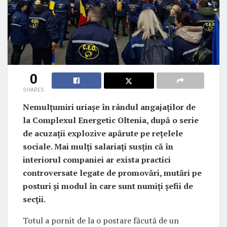
0
SHARES
Nemulțumiri uriașe în rândul angajaților de
la Complexul Energetic Oltenia, după o serie
de acuzații explozive apărute pe rețelele
sociale. Mai mulți salariați susțin că în
interiorul companiei ar exista practici
controversate legate de promovări, mutări pe
posturi și modul în care sunt numiți șefii de
secții.
Totul a pornit de la o postare făcută de un