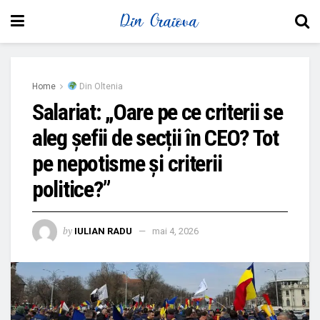
Home
Din Oltenia
Salariat: „Oare pe ce criterii se
aleg șefii de secții în CEO? Tot
pe nepotisme și criterii
politice?”
by
IULIAN RADU
mai 4, 2026