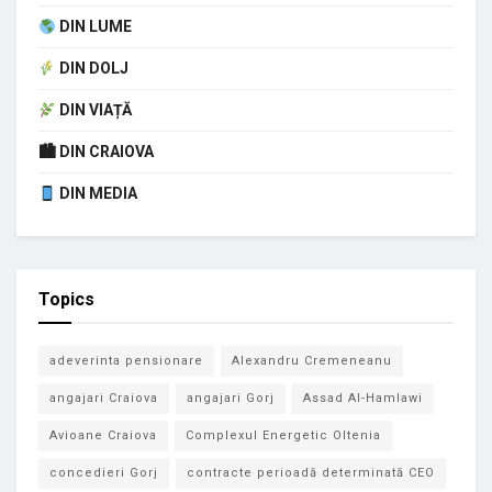
DIN LUME
DIN DOLJ
DIN VIAȚĂ
🏙 DIN CRAIOVA
DIN MEDIA
Topics
adeverinta pensionare
Alexandru Cremeneanu
angajari Craiova
angajari Gorj
Assad Al-Hamlawi
Avioane Craiova
Complexul Energetic Oltenia
concedieri Gorj
contracte perioadă determinată CEO