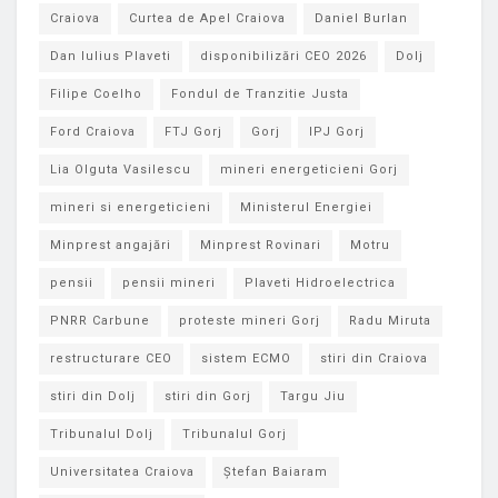
Craiova
Curtea de Apel Craiova
Daniel Burlan
Dan Iulius Plaveti
disponibilizări CEO 2026
Dolj
Filipe Coelho
Fondul de Tranzitie Justa
Ford Craiova
FTJ Gorj
Gorj
IPJ Gorj
Lia Olguta Vasilescu
mineri energeticieni Gorj
mineri si energeticieni
Ministerul Energiei
Minprest angajări
Minprest Rovinari
Motru
pensii
pensii mineri
Plaveti Hidroelectrica
PNRR Carbune
proteste mineri Gorj
Radu Miruta
restructurare CEO
sistem ECMO
stiri din Craiova
stiri din Dolj
stiri din Gorj
Targu Jiu
Tribunalul Dolj
Tribunalul Gorj
Universitatea Craiova
Ștefan Baiaram