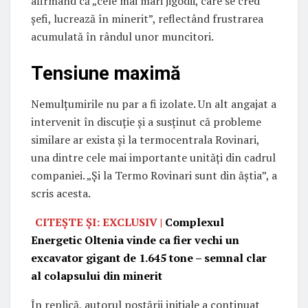
afirmând că „cele mai mari jigodii, care se cred
șefi, lucrează în minerit”, reflectând frustrarea
acumulată în rândul unor muncitori.
Tensiune maximă
Nemulțumirile nu par a fi izolate. Un alt angajat a
intervenit în discuție și a susținut că probleme
similare ar exista și la termocentrala Rovinari,
una dintre cele mai importante unități din cadrul
companiei. „Și la Termo Rovinari sunt din ăștia”, a
scris acesta.
CITEȘTE ȘI: EXCLUSIV |
Complexul
Energetic Oltenia vinde ca fier vechi un
excavator gigant de 1.645 tone – semnal clar
al colapsului din minerit
În replică, autorul postării inițiale a continuat