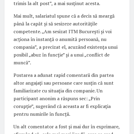
trimis la alt post”, a mai susținut acesta.
Mai mult, salariatul spune că a decis să meargă
până la capăt și să sesizeze autoritățile
competente. „Am sesizat ITM București și voi
acționa în instanță o anumită persoană, nu
compania”, a precizat el, acuzând existența unui
posibil „abuz în funcție” și a unui „conflict de
muncă”.
Postarea a adunat rapid comentarii din partea
altor angajați sau persoane care susțin că sunt
familiarizate cu situația din companie. Un
participant anonim a răspuns sec: „Prin
corupție”, sugerând că aceasta ar fi explicația
pentru numirile în funcții.
Un alt comentator a fost și mai dur în exprimare,