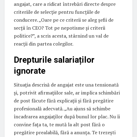
angajat, care a ridicat întrebări directe despre
criteriile de selecție pentru funcțiile de
conducere. „Oare pe ce criterii se aleg șefii de
secții în CEO? Tot pe nepotisme și criterii
politice?”, a scris acesta, stârnind un val de
reacții din partea colegilor.
Drepturile salariaților
ignorate
Situația descrisă de angajat este una tensionată
și, potrivit afirmațiilor sale, ar implica schimbări
de post făcute fără explicații și fără pregătire
profesională adecvată. „Au ajuns să schimbe
încadrarea angajaților după bunul lor plac. Nu îi
convine fața ta, te mută la alt post fără o
pregătire prealabilă, fără a anunța. Te trezești