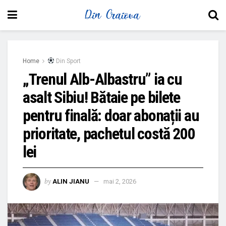
Home
Din Sport
„Trenul Alb-Albastru” ia cu
asalt Sibiu! Bătaie pe bilete
pentru finală: doar abonații au
prioritate, pachetul costă 200
lei
by
ALIN JIANU
mai 2, 2026