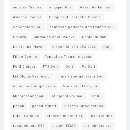
angajari Craiova
angajari Gorj
Assad Al-Hamlawi
Avioane Craiova
Complexul Energetic Oltenia
concedieri Gorj
contracte perioadă determinată CEO
Craiova
Curtea de Apel Craiova
Daniel Burlan
Dan Iulius Plaveti
disponibilizări CEO 2026
Dolj
Filipe Coelho
Fondul de Tranzitie Justa
Ford Craiova
FTJ Gorj
Gorj
IPJ Gorj
Lia Olguta Vasilescu
mineri energeticieni Gorj
mineri si energeticieni
Ministerul Energiei
Minprest angajări
Minprest Rovinari
Motru
pensii
pensii mineri
Plaveti Hidroelectrica
PNRR Carbune
proteste mineri Gorj
Radu Miruta
restructurare CEO
sistem ECMO
stiri din Craiova