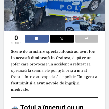
0
SHARES
Scene de urmărire spectaculoasă au avut loc
în această dimineață în Craiova
, după ce un
șofer care provocase un accident a refuzat să
oprească la semnalele polițiștilor și a intrat
frontal într-o autospecială de poliție.
Un agent a
fost rănit și a avut nevoie de îngrijiri
medicale.
Totul a început cu un