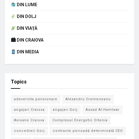
DIN LUME
DIN DOLJ
DIN VIAȚĂ
🏙 DIN CRAIOVA
DIN MEDIA
Topics
adeverinta pensionare
Alexandru Cremeneanu
angajari Craiova
angajari Gorj
Assad Al-Hamlawi
Avioane Craiova
Complexul Energetic Oltenia
concedieri Gorj
contracte perioadă determinată CEO