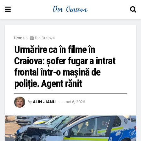
Home
🏙 Din Craiova
Urmărire ca în filme în
Craiova: șofer fugar a intrat
frontal într-o mașină de
poliție. Agent rănit
by
ALIN JIANU
mai 6, 2026