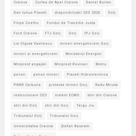
Craiova
Curtea de Apel Craiova
Daniel Burlan
Dan Iulius Plaveti
disponibilizări CEO 2026
Dolj
Filipe Coelho
Fondul de Tranzitie Justa
Ford Craiova
FTJ Gorj
Gorj
IPJ Gorj
Lia Olguta Vasilescu
mineri energeticieni Gorj
mineri si energeticieni
Ministerul Energiei
Minprest angajări
Minprest Rovinari
Motru
pensii
pensii mineri
Plaveti Hidroelectrica
PNRR Carbune
proteste mineri Gorj
Radu Miruta
restructurare CEO
sistem ECMO
stiri din Craiova
stiri din Dolj
stiri din Gorj
Targu Jiu
Tribunalul Dolj
Tribunalul Gorj
Universitatea Craiova
Ștefan Baiaram