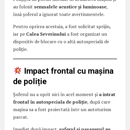
au folosit
semnalele acustice și luminoase
,
însă șoferul a ignorat toate avertismentele.
Pentru oprirea acestuia, a fost solicitat sprijin,
iar pe
Calea Severinului
a fost organizat un
dispozitiv de blocare cu o altă autospecială de
poliție.
Impact frontal cu mașina
de poliție
Șoferul nu a oprit nici în acel moment și
a intrat
frontal în autospeciala de poliție
, după care
mașina sa a fost proiectată într-un autoturism
parcat.
Imediat după impact,
șoferul și pasagerul au