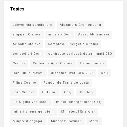
Topics
adeverinta pensionare
Alexandru Cremeneanu
angajari Craiova
angajari Gorj
Assad Al-Hamlawi
Avioane Craiova
Complexul Energetic Oltenia
concedieri Gorj
contracte perioadă determinată CEO
Craiova
Curtea de Apel Craiova
Daniel Burlan
Dan Iulius Plaveti
disponibilizări CEO 2026
Dolj
Filipe Coelho
Fondul de Tranzitie Justa
Ford Craiova
FTJ Gorj
Gorj
IPJ Gorj
Lia Olguta Vasilescu
mineri energeticieni Gorj
mineri si energeticieni
Ministerul Energiei
Minprest angajări
Minprest Rovinari
Motru