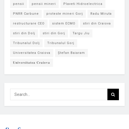
pensii
pensii mineri
Plaveti Hidroelectrica
PNRR Carbune
proteste mineri Gorj
Radu Miruta
restructurare CEO
sistem ECMO
stiri din Craiova
stiri din Dolj
stiri din Gorj
Targu Jiu
Tribunalul Dolj
Tribunalul Gorj
Universitatea Craiova
Ștefan Baiaram
𝐔𝐧𝐢𝐯𝐞𝐫𝐬𝐢𝐭𝐚𝐭𝐞𝐚 𝐂𝐫𝐚𝐢𝐨𝐯𝐚