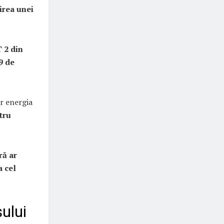
irea unei
T 2 din
9 de
ar energia
tru
ră ar
a cel
ului