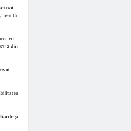
ei noi
, menită
area cu
ET 2 din
rivat
ibilitatea
liarde și