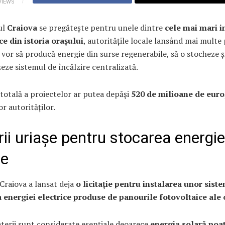
VIEWS
ul
Craiova
se pregătește pentru unele dintre
cele mai mari in
ce din istoria orașului
, autoritățile locale lansând mai multe
 vor să producă energie din surse regenerabile, să o stocheze ș
ze sistemul de încălzire centralizată.
totală a proiectelor ar putea depăși
520 de milioane de euro
or autorităților.
ii uriașe pentru stocarea energie
re
Craiova a lansat deja
o licitație pentru instalarea unor sist
a energiei electrice produse de panourile fotovoltaice ale 
terii sunt considerate esențiale deoarece
energia solară poat