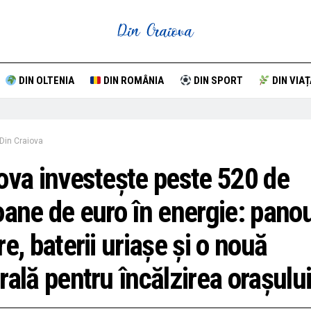
DIN OLTENIA
DIN ROMÂNIA
DIN SPORT
DIN VIAȚ
Din Craiova
ova investește peste 520 de
oane de euro în energie: panou
re, baterii uriașe și o nouă
rală pentru încălzirea orașulu