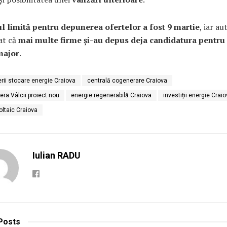
 limită pentru depunerea ofertelor a fost 9 martie
, iar au
at că
mai multe firme și-au depus deja candidatura pentru
major
.
erii stocare energie Craiova
centrală cogenerare Craiova
era Vâlcii proiect nou
energie regenerabilă Craiova
investiții energie Crai
oltaic Craiova
Iulian RADU
Posts