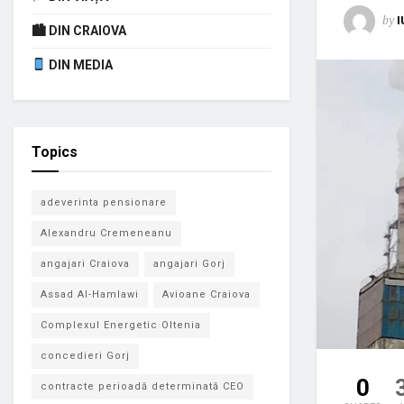
by
I
🏙 DIN CRAIOVA
DIN MEDIA
Topics
adeverinta pensionare
Alexandru Cremeneanu
angajari Craiova
angajari Gorj
Assad Al-Hamlawi
Avioane Craiova
Complexul Energetic Oltenia
concedieri Gorj
0
contracte perioadă determinată CEO