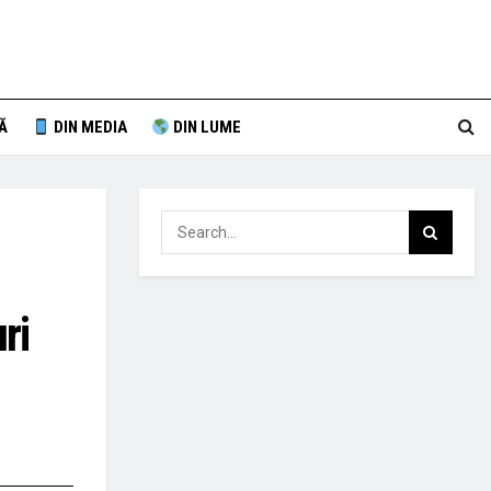
Ă
DIN MEDIA
DIN LUME
ri
i