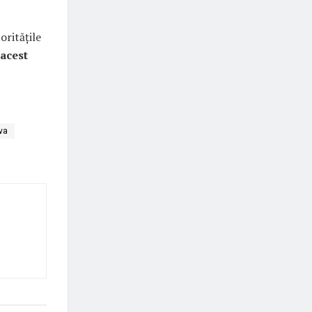
toritățile
 acest
ova