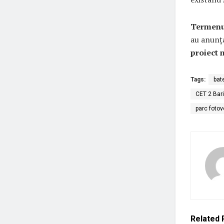
Termenul
au anunț
proiect 
Tags:
bat
CET 2 Bari
parc fotov
Related