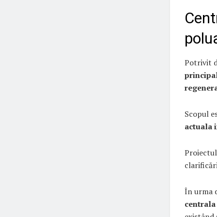
Centr
polu
Potrivit 
principa
regenera
Scopul es
actuala 
Proiectul
clarificăr
În urma d
centrala
existând 