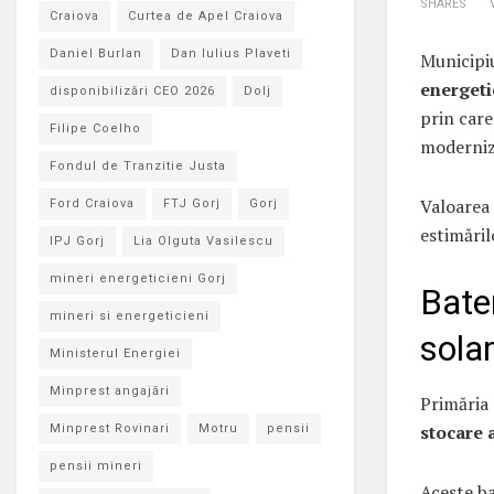
SHARES
Craiova
Curtea de Apel Craiova
Daniel Burlan
Dan Iulius Plaveti
Municipi
energeti
disponibilizări CEO 2026
Dolj
prin care
Filipe Coelho
modernize
Fondul de Tranzitie Justa
Valoarea 
Ford Craiova
FTJ Gorj
Gorj
estimăril
IPJ Gorj
Lia Olguta Vasilescu
mineri energeticieni Gorj
Bater
mineri si energeticieni
sola
Ministerul Energiei
Minprest angajări
Primăria 
stocare 
Minprest Rovinari
Motru
pensii
pensii mineri
Aceste ba