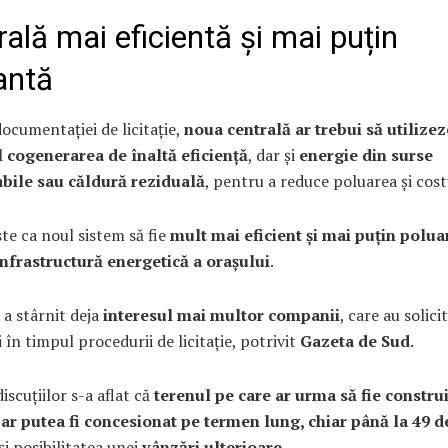
ală mai eficientă și mai puțin
antă
documentației de licitație,
noua centrală ar trebui să utilizez
l cogenerarea de înaltă eficiență
, dar și
energie din surse
bile sau căldură reziduală
, pentru a reduce poluarea și cost
te ca noul sistem să fie
mult mai eficient și mai puțin polua
infrastructură energetică a orașului
.
 a stârnit deja
interesul mai multor companii
, care au solici
i în timpul procedurii de licitație, potrivit
Gazeta de Sud
.
iscuțiilor s-a aflat că
terenul pe care ar urma să fie constru
 ar putea fi concesionat pe termen lung, chiar până la 49 d
și posibilitatea unei
vânzări ulterioare
.