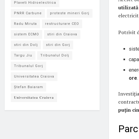
Plaveti Hidroelectrica
utilizat
PNRR Carbune
proteste mineri Gorj
electricit
Radu Miruta
restructurare CEO
Potrivit 
sistem ECMO
stiri din Craiova
stiri din Dolj
stiri din Gorj
sist
Targu Jiu
Tribunalul Dolj
capa
Tribunalul Gorj
ener
Universitatea Craiova
ore
.
Ștefan Baiaram
Investiți
𝐔𝐧𝐢𝐯𝐞𝐫𝐬𝐢𝐭𝐚𝐭𝐞𝐚 𝐂𝐫𝐚𝐢𝐨𝐯𝐚
contract
puțin ci
Parc 