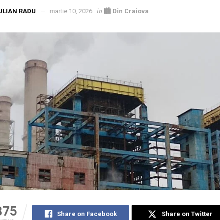
in
ULIAN RADU
martie 10, 2026
🏙 Din Craiova
375
Share on Facebook
Share on Twitter