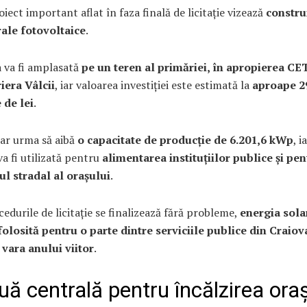
oiect important aflat în faza finală de licitație vizează
constru
rale fotovoltaice
.
a va fi amplasată
pe un teren al primăriei, în apropierea CE
iera Vâlcii
, iar valoarea investiției este estimată la
aproape 2
 de lei
.
 ar urma să aibă
o capacitate de producție de 6.201,6 kWp
, i
a fi utilizată pentru
alimentarea instituțiilor publice și pen
ul stradal al orașului
.
edurile de licitație se finalizează fără probleme,
energia sola
folosită pentru o parte dintre serviciile publice din Craiov
 vara anului viitor
.
uă centrală pentru încălzirea oraș