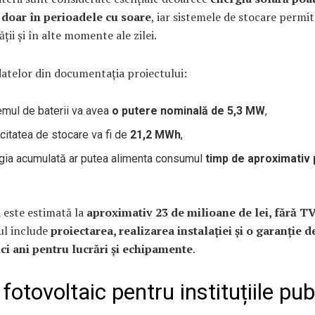
ă doar în perioadele cu soare
, iar sistemele de stocare permit
ății și în alte momente ale zilei.
datelor din documentația proiectului:
emul de baterii va avea
o putere nominală de 5,3 MW
,
citatea de stocare va fi de
21,2 MWh
,
gia acumulată ar putea alimenta consumul
timp de aproximativ 
a este estimată la
aproximativ 23 de milioane de lei, fără T
ul include
proiectarea, realizarea instalației și o garanție d
nci ani pentru lucrări și echipamente
.
fotovoltaic pentru instituțiile pub