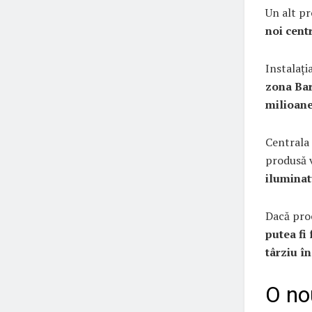
Un alt pr
noi cent
Instalați
zona Bar
milioane
Centrala
produsă v
iluminat
Dacă proc
putea fi 
târziu în
O no