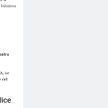
 folosirea
patru
VA
, iar
e cel
lice