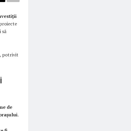
vestiții
 proiecte
i să
, potrivit
i
eme de
orașului
.
e fi