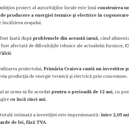
mbițios proiect al autorităților locale este însă
construirea un
 de producere a energiei termice și electrice în cogenerare
e încălzirea orașului.
 fost luată după
problemele din această iarnă
, când aliment
 fost afectată de dificultățile tehnice ale actualului furnizor,
C
Vâlcii
.
alizarea proiectului,
Primăria Craiova caută un investitor p
reia producția de energie termică și electrică prin concesiune.
ul ar urma să fie acordat
pentru o perioadă de 12 ani
, cu pos
ngire
cu încă cinci ani
.
totală estimată a investiției este impresionantă:
între 2,05 mi
iarde de lei, fără TVA
.