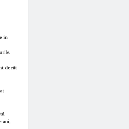
e în
urile.
nt decât
tat
ită
e ani
,