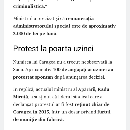
criminalistică.”
Ministrul a precizat și că
remunerația
administratorului special este de aproximativ
3.000 de lei pe lună
.
Protest la poarta uzinei
Numirea lui Caragea nu a trecut neobservată la
Sadu. Aproximativ
100 de angajați ai uzinei au
protestat spontan
după anunțarea deciziei.
În replică, actualul ministru al Apărării,
Radu
Miruță
, a susținut că liderul sindical care a
declanșat protestul ar fi fost
reținut chiar de
Caragea în 2013
, într-un dosar privind
furtul
de muniție din fabrică
.