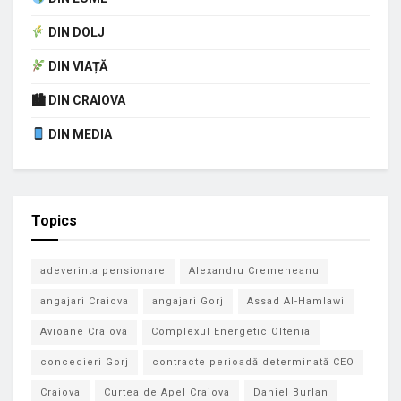
DIN DOLJ
DIN VIAȚĂ
🏙 DIN CRAIOVA
DIN MEDIA
Topics
adeverinta pensionare
Alexandru Cremeneanu
angajari Craiova
angajari Gorj
Assad Al-Hamlawi
Avioane Craiova
Complexul Energetic Oltenia
concedieri Gorj
contracte perioadă determinată CEO
Craiova
Curtea de Apel Craiova
Daniel Burlan