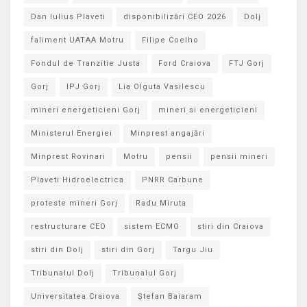
Dan Iulius Plaveti
disponibilizări CEO 2026
Dolj
faliment UATAA Motru
Filipe Coelho
Fondul de Tranzitie Justa
Ford Craiova
FTJ Gorj
Gorj
IPJ Gorj
Lia Olguta Vasilescu
mineri energeticieni Gorj
mineri si energeticieni
Ministerul Energiei
Minprest angajări
Minprest Rovinari
Motru
pensii
pensii mineri
Plaveti Hidroelectrica
PNRR Carbune
proteste mineri Gorj
Radu Miruta
restructurare CEO
sistem ECMO
stiri din Craiova
stiri din Dolj
stiri din Gorj
Targu Jiu
Tribunalul Dolj
Tribunalul Gorj
Universitatea Craiova
Ștefan Baiaram