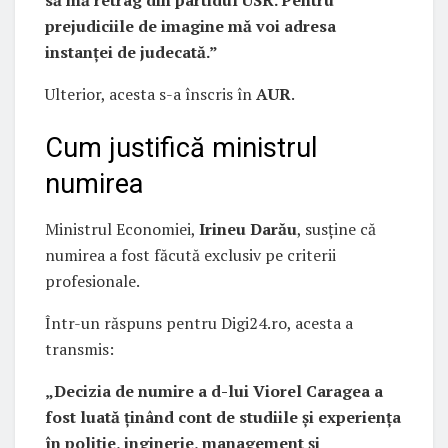
să mă retrag din partidul USR. Pentru
prejudiciile de imagine mă voi adresa
instanței de judecată.”
Ulterior, acesta s-a înscris în
AUR
.
Cum justifică ministrul
numirea
Ministrul Economiei,
Irineu Darău
, susține că
numirea a fost făcută exclusiv pe criterii
profesionale.
Într-un răspuns pentru Digi24.ro, acesta a
transmis:
„Decizia de numire a d-lui Viorel Caragea a
fost luată ținând cont de studiile și experiența
în poliție, inginerie, management și