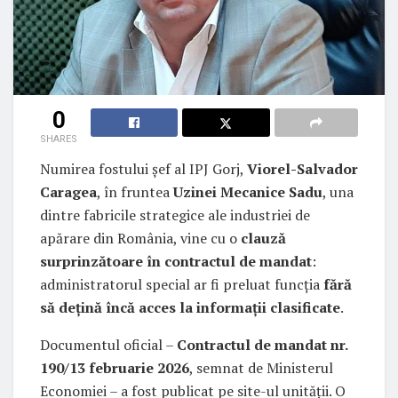
0
SHARES
Numirea fostului șef al IPJ Gorj,
Viorel-Salvador
Caragea
, în fruntea
Uzinei Mecanice Sadu
, una
dintre fabricile strategice ale industriei de
apărare din România, vine cu o
clauză
surprinzătoare în contractul de mandat
:
administratorul special ar fi preluat funcția
fără
să dețină încă acces la informații clasificate
.
Documentul oficial –
Contractul de mandat nr.
190/13 februarie 2026
, semnat de Ministerul
Economiei – a fost publicat pe site-ul unității. O