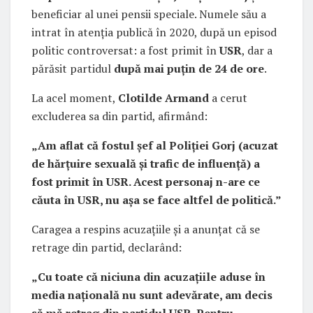
beneficiar al unei pensii speciale. Numele său a
intrat în atenția publică în 2020, după un episod
politic controversat: a fost primit în
USR
, dar a
părăsit partidul
după mai puțin de 24 de ore
.
La acel moment,
Clotilde Armand
a cerut
excluderea sa din partid, afirmând:
„Am aflat că fostul șef al Poliției Gorj (acuzat
de hărțuire sexuală și trafic de influență) a
fost primit în USR. Acest personaj n-are ce
căuta în USR, nu așa se face altfel de politică.”
Caragea a respins acuzațiile și a anunțat că se
retrage din partid, declarând:
„Cu toate că niciuna din acuzațiile aduse în
media națională nu sunt adevărate, am decis