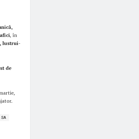
nică,
afici
, în
, lustrui­
ist de
martie,
jator.
 SA