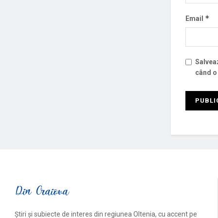
*
Email
Salveaz
când o
Știri și subiecte de interes din regiunea Oltenia, cu accent pe