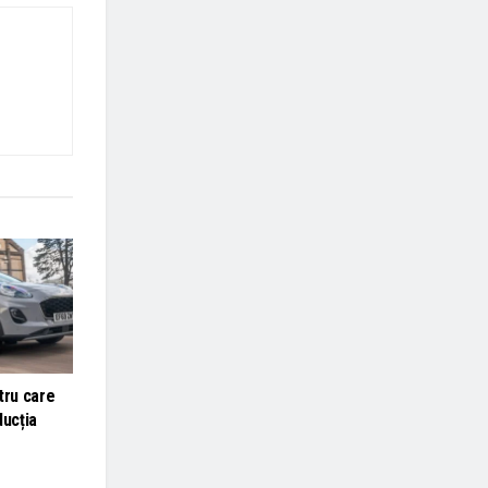
tru care
ducția