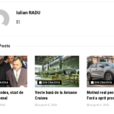
Iulian RADU
Posts
RAIOVA
🏙 DIN CRAIOVA
🏙 DIN CRAIOVA
ndea, vizat de
Veste bună de la Avioane
Motivul real pen
penal
Craiova
Ford a oprit pro
2026
august 5, 2026
august 4, 2026