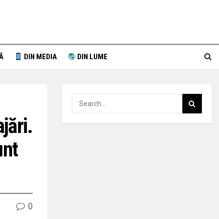
Ă
DIN MEDIA
DIN LUME
jări.
unt
0