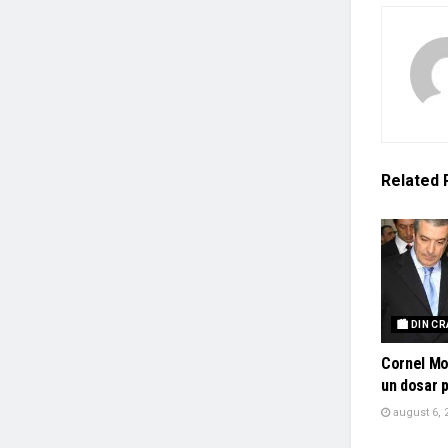
Related
🏙 DIN C
Cornel Mo
un dosar 
august 6, 