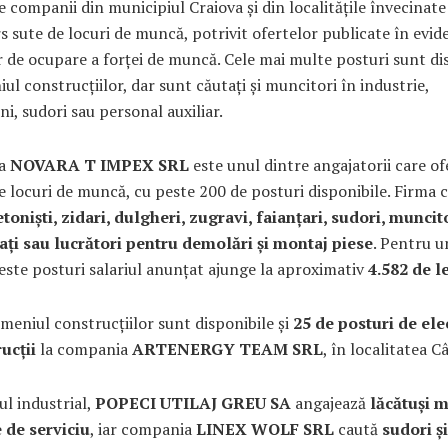
 companii din municipiul Craiova și din localitățile învecinate
s sute de locuri de muncă, potrivit ofertelor publicate în evid
r de ocupare a forței de muncă. Cele mai multe posturi sunt di
ul construcțiilor, dar sunt căutați și muncitori în industrie,
eni, sudori sau personal auxiliar.
ia
NOVARA T IMPEX SRL
este unul dintre angajatorii care of
 locuri de muncă, cu peste 200 de posturi disponibile. Firma 
etoniști, zidari, dulgheri, zugravi, faianțari, sudori, muncit
cați sau lucrători pentru demolări și montaj piese
. Pentru u
este posturi salariul anunțat ajunge la aproximativ
4.582 de le
meniul construcțiilor sunt disponibile și
25 de posturi de ele
ucții
la compania
ARTENERGY TEAM SRL
, în localitatea C
ul industrial,
POPECI UTILAJ GREU SA
angajează
lăcătuși 
 de serviciu
, iar compania
LINEX WOLF SRL
caută
sudori și