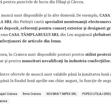
ri
pentru punctele de lucru din Filiași și Cârcea.
 muncă sunt disponibile și în alte domenii. De exemplu,
CASA
A SRL
din Pielești caută
specialist mentenanță electromeca
ri depozit, referenți pentru comerț exterior și designeri gr
firma
CASA TÂMPLARULUI SRL
din Leu angajează
șlefuitori
onfecționeri de articole din lemn
.
nea, în Craiova sunt disponibile posturi pentru
stilist protez
dar și pentru
muncitori necalificați în industria confecțiilor
.
intre ofertele de muncă sunt valabile până la jumătatea lunii 
 până la finalul lunii aprilie sau chiar august, în funcție de anga
ajari Craiova
firme Craiova
NOVARA T IMPEX SRL
POPECI UTILAJ GREU
raiova