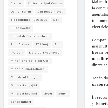
Mai multe
Craiova
Curtea de Apel Craiova
la concur
Daniel Burlan
Dan Iulius Plaveti
agențiilo
în domeni
disponibilizări CEO 2026
Dolj
electrici
Filipe Coelho
Fondul de Tranzitie Justa
Compan
Ford Craiova
FTJ Gorj
Gorj
mai multe
fierari b
IPJ Gorj
Lia Olguta Vasilescu
necalifi
mineri energeticieni Gorj
dintre ac
mineri si energeticieni
Tot în do
Ministerul Energiei
în constr
Minprest angajări
Minprest Rovinari
Motru
pensii
În sector
pensii mineri
și
femeie