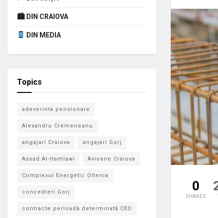
🏙 DIN CRAIOVA
DIN MEDIA
Topics
adeverinta pensionare
Alexandru Cremeneanu
angajari Craiova
angajari Gorj
Assad Al-Hamlawi
Avioane Craiova
Complexul Energetic Oltenia
0
concedieri Gorj
SHARES
contracte perioadă determinată CEO