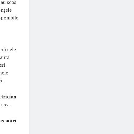
 au scos
ențele
sponibile
eră cele
caută
ori
nele
i
.
ctrician
ârcea.
mecanici