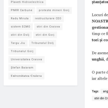
ștanțato
Plaveti Hidroelectrica
PNRR Carbune
proteste mineri Gorj
Locuri de
Radu Miruta
restructurare CEO
NOASTR
gestiona
sistem ECMO
stiri din Craiova
timp ce 
stiri din Dolj
stiri din Gorj
tori și c
Targu Jiu
Tribunalul Dolj
Tribunalul Gorj
De aseme
unghii
, 
Universitatea Craiova
Ștefan Baiaram
O parte d
𝐔𝐧𝐢𝐯𝐞𝐫𝐬𝐢𝐭𝐚𝐭𝐞𝐚 𝐂𝐫𝐚𝐢𝐨𝐯𝐚
iar altele
Tags:
ang
stiri din C