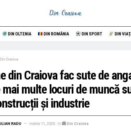
DIN OLTENIA
DIN ROMÂNIA
DIN SPORT
DIN VIAȚ
Din Craiova
e din Craiova fac sute de anga
 mai multe locuri de muncă s
onstrucții și industrie
in
ULIAN RADU
martie 11, 2026
🏙 Din Craiova