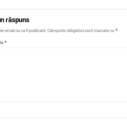
un răspuns
*
e email nu va fi publicată.
Câmpurile obligatorii sunt marcate cu
*
iu