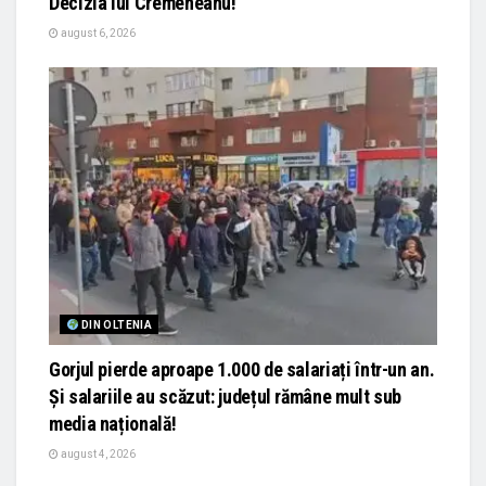
Decizia lui Cremeneanu!
august 6, 2026
DIN OLTENIA
Gorjul pierde aproape 1.000 de salariați într-un an.
Și salariile au scăzut: județul rămâne mult sub
media națională!
august 4, 2026