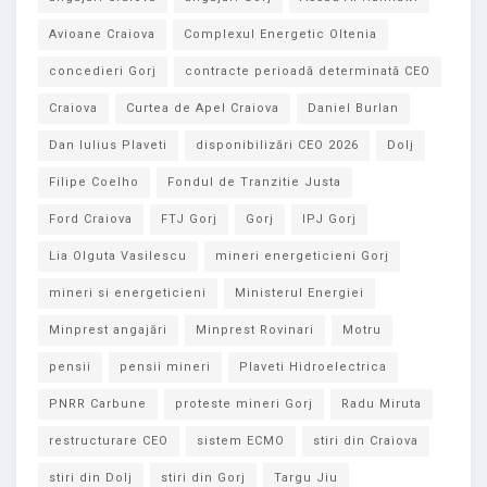
Avioane Craiova
Complexul Energetic Oltenia
concedieri Gorj
contracte perioadă determinată CEO
Craiova
Curtea de Apel Craiova
Daniel Burlan
Dan Iulius Plaveti
disponibilizări CEO 2026
Dolj
Filipe Coelho
Fondul de Tranzitie Justa
Ford Craiova
FTJ Gorj
Gorj
IPJ Gorj
Lia Olguta Vasilescu
mineri energeticieni Gorj
mineri si energeticieni
Ministerul Energiei
Minprest angajări
Minprest Rovinari
Motru
pensii
pensii mineri
Plaveti Hidroelectrica
PNRR Carbune
proteste mineri Gorj
Radu Miruta
restructurare CEO
sistem ECMO
stiri din Craiova
stiri din Dolj
stiri din Gorj
Targu Jiu