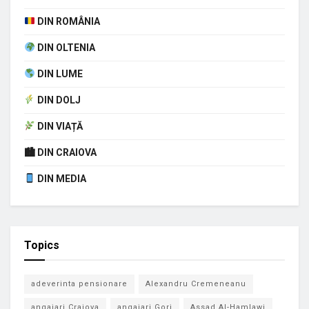
DIN ROMÂNIA
DIN OLTENIA
DIN LUME
DIN DOLJ
DIN VIAȚĂ
🏙 DIN CRAIOVA
DIN MEDIA
Topics
adeverinta pensionare
Alexandru Cremeneanu
angajari Craiova
angajari Gorj
Assad Al-Hamlawi