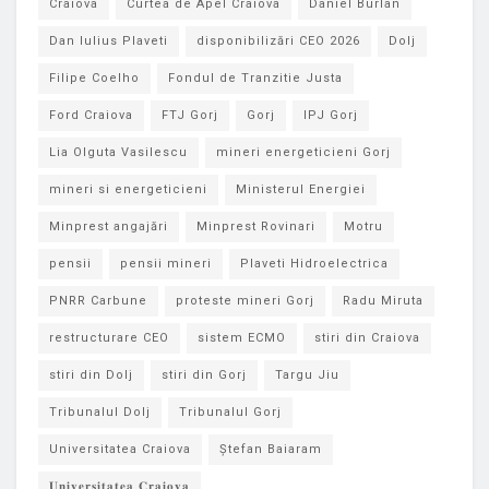
Craiova
Curtea de Apel Craiova
Daniel Burlan
Dan Iulius Plaveti
disponibilizări CEO 2026
Dolj
Filipe Coelho
Fondul de Tranzitie Justa
Ford Craiova
FTJ Gorj
Gorj
IPJ Gorj
Lia Olguta Vasilescu
mineri energeticieni Gorj
mineri si energeticieni
Ministerul Energiei
Minprest angajări
Minprest Rovinari
Motru
pensii
pensii mineri
Plaveti Hidroelectrica
PNRR Carbune
proteste mineri Gorj
Radu Miruta
restructurare CEO
sistem ECMO
stiri din Craiova
stiri din Dolj
stiri din Gorj
Targu Jiu
Tribunalul Dolj
Tribunalul Gorj
Universitatea Craiova
Ștefan Baiaram
𝐔𝐧𝐢𝐯𝐞𝐫𝐬𝐢𝐭𝐚𝐭𝐞𝐚 𝐂𝐫𝐚𝐢𝐨𝐯𝐚