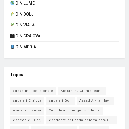
DIN LUME
DIN DOLJ
DIN VIAȚĂ
🏙 DIN CRAIOVA
DIN MEDIA
Topics
adeverinta pensionare
Alexandru Cremeneanu
angajari Craiova
angajari Gorj
Assad Al-Hamlawi
Avioane Craiova
Complexul Energetic Oltenia
concedieri Gorj
contracte perioadă determinată CEO