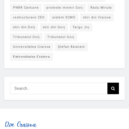
PNRR Carbune
proteste mineri Gorj
Radu Miruta
restructurare CEO
sistem ECMO
stiri din Craiova
stiri din Dolj
stiri din Gorj
Targu Jiu
Tribunalul Dolj
Tribunalul Gorj
Universitatea Craiova
Ștefan Baiaram
𝐔𝐧𝐢𝐯𝐞𝐫𝐬𝐢𝐭𝐚𝐭𝐞𝐚 𝐂𝐫𝐚𝐢𝐨𝐯𝐚