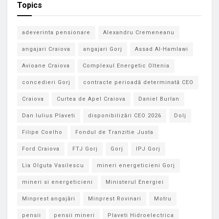
Topics
adeverinta pensionare
Alexandru Cremeneanu
angajari Craiova
angajari Gorj
Assad Al-Hamlawi
Avioane Craiova
Complexul Energetic Oltenia
concedieri Gorj
contracte perioadă determinată CEO
Craiova
Curtea de Apel Craiova
Daniel Burlan
Dan Iulius Plaveti
disponibilizări CEO 2026
Dolj
Filipe Coelho
Fondul de Tranzitie Justa
Ford Craiova
FTJ Gorj
Gorj
IPJ Gorj
Lia Olguta Vasilescu
mineri energeticieni Gorj
mineri si energeticieni
Ministerul Energiei
Minprest angajări
Minprest Rovinari
Motru
pensii
pensii mineri
Plaveti Hidroelectrica