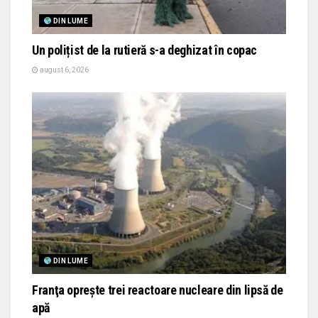
DIN LUME
Un polițist de la rutieră s-a deghizat în copac
august 6, 2026
DIN LUME
Franţa opreşte trei reactoare nucleare din lipsă de
apă