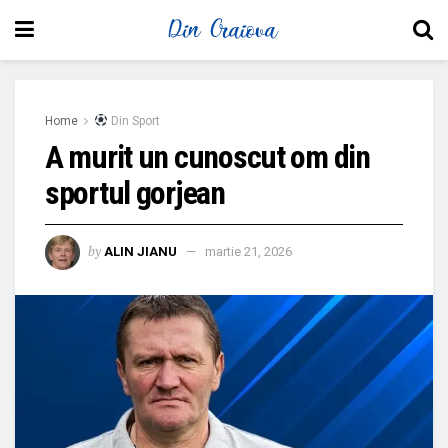
Home
Din Sport
A murit un cunoscut om din
sportul gorjean
by
ALIN JIANU
martie 21, 2026