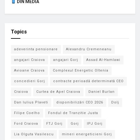
DIN MEDIA
Topics
adeverinta pensionare
Alexandru Cremeneanu
angajari Craiova
angajari Gorj
Assad Al-Hamlawi
Avioane Craiova
Complexul Energetic Oltenia
concedieri Gorj
contracte perioadă determinată CEO
Craiova
Curtea de Apel Craiova
Daniel Burlan
Dan Iulius Plaveti
disponibilizări CEO 2026
Dolj
Filipe Coelho
Fondul de Tranzitie Justa
Ford Craiova
FTJ Gorj
Gorj
IPJ Gorj
Lia Olguta Vasilescu
mineri energeticieni Gorj