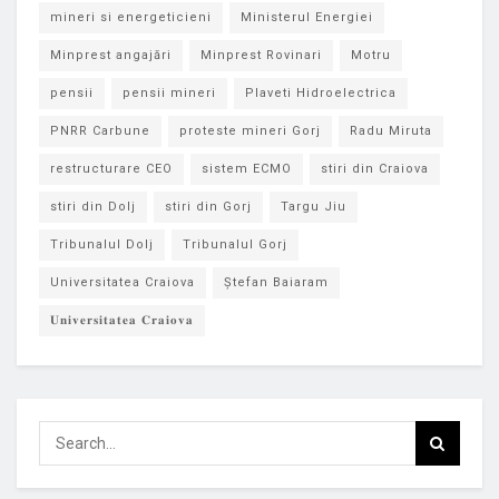
mineri si energeticieni
Ministerul Energiei
Minprest angajări
Minprest Rovinari
Motru
pensii
pensii mineri
Plaveti Hidroelectrica
PNRR Carbune
proteste mineri Gorj
Radu Miruta
restructurare CEO
sistem ECMO
stiri din Craiova
stiri din Dolj
stiri din Gorj
Targu Jiu
Tribunalul Dolj
Tribunalul Gorj
Universitatea Craiova
Ștefan Baiaram
𝐔𝐧𝐢𝐯𝐞𝐫𝐬𝐢𝐭𝐚𝐭𝐞𝐚 𝐂𝐫𝐚𝐢𝐨𝐯𝐚