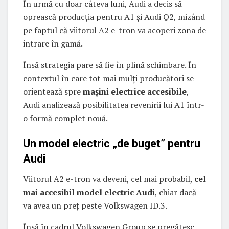
În urmă cu doar câteva luni, Audi a decis să
oprească producția pentru A1 și Audi Q2, mizând
pe faptul că viitorul A2 e-tron va acoperi zona de
intrare în gamă.
Însă strategia pare să fie în plină schimbare. În
contextul în care tot mai mulți producători se
orientează spre
mașini electrice accesibile
,
Audi analizează posibilitatea revenirii lui A1 într-
o formă complet nouă.
Un model electric „de buget” pentru
Audi
Viitorul A2 e-tron va deveni, cel mai probabil,
cel
mai accesibil model electric Audi
, chiar dacă
va avea un preț peste Volkswagen ID.3.
Însă în cadrul Volkswagen Group se pregătesc