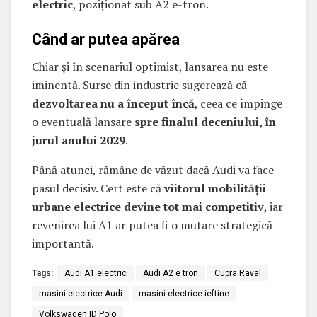
electric
, poziționat sub A2 e-tron.
Când ar putea apărea
Chiar și în scenariul optimist, lansarea nu este
iminentă. Surse din industrie sugerează că
dezvoltarea nu a început încă
, ceea ce împinge
o eventuală lansare
spre finalul deceniului, în
jurul anului 2029
.
Până atunci, rămâne de văzut dacă Audi va face
pasul decisiv. Cert este că
viitorul mobilității
urbane electrice devine tot mai competitiv
, iar
revenirea lui A1 ar putea fi o mutare strategică
importantă.
Tags:
Audi A1 electric
Audi A2 e tron
Cupra Raval
masini electrice Audi
masini electrice ieftine
Volkswagen ID Polo