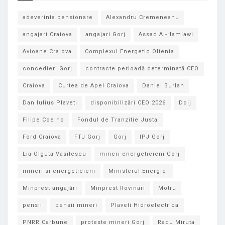
adeverinta pensionare
Alexandru Cremeneanu
angajari Craiova
angajari Gorj
Assad Al-Hamlawi
Avioane Craiova
Complexul Energetic Oltenia
concedieri Gorj
contracte perioadă determinată CEO
Craiova
Curtea de Apel Craiova
Daniel Burlan
Dan Iulius Plaveti
disponibilizări CEO 2026
Dolj
Filipe Coelho
Fondul de Tranzitie Justa
Ford Craiova
FTJ Gorj
Gorj
IPJ Gorj
Lia Olguta Vasilescu
mineri energeticieni Gorj
mineri si energeticieni
Ministerul Energiei
Minprest angajări
Minprest Rovinari
Motru
pensii
pensii mineri
Plaveti Hidroelectrica
PNRR Carbune
proteste mineri Gorj
Radu Miruta