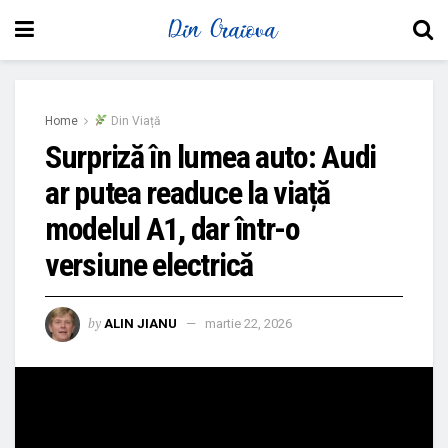
Home
Din Viață
Surpriză în lumea auto: Audi
ar putea readuce la viață
modelul A1, dar într-o
versiune electrică
by
ALIN JIANU
martie 22, 2026