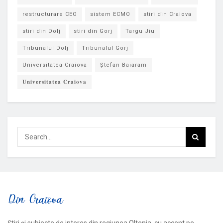
restructurare CEO
sistem ECMO
stiri din Craiova
stiri din Dolj
stiri din Gorj
Targu Jiu
Tribunalul Dolj
Tribunalul Gorj
Universitatea Craiova
Ștefan Baiaram
𝐔𝐧𝐢𝐯𝐞𝐫𝐬𝐢𝐭𝐚𝐭𝐞𝐚 𝐂𝐫𝐚𝐢𝐨𝐯𝐚