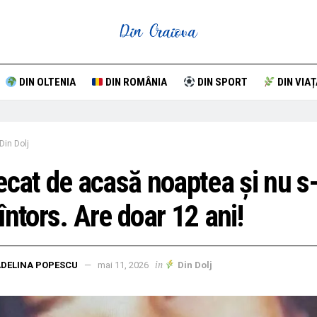
DIN OLTENIA
DIN ROMÂNIA
DIN SPORT
DIN VIAȚ
Din Dolj
ecat de acasă noaptea și nu s
întors. Are doar 12 ani!
in
DELINA POPESCU
mai 11, 2026
Din Dolj