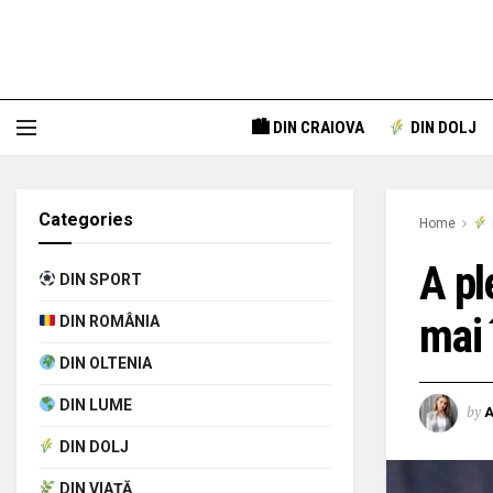
🏙 DIN CRAIOVA
DIN DOLJ
Categories
Home
A pl
DIN SPORT
mai 
DIN ROMÂNIA
DIN OLTENIA
DIN LUME
by
A
DIN DOLJ
DIN VIAȚĂ