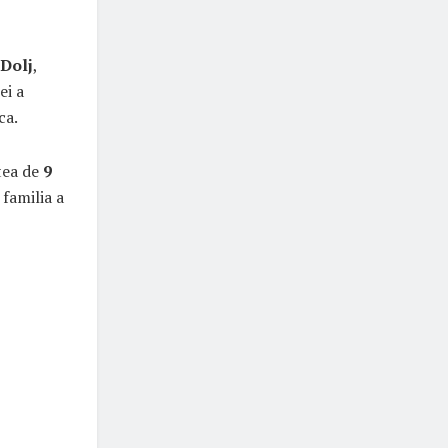
 Dolj
,
ei a
ca.
ptea de
9
 familia a