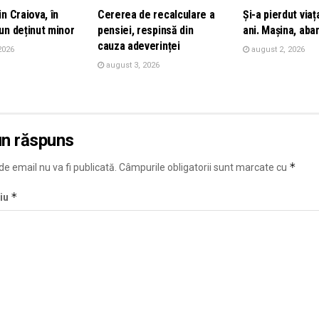
in Craiova, în
Cererea de recalculare a
Și-a pierdut viaț
 un deținut minor
pensiei, respinsă din
ani. Mașina, aba
cauza adeverinței
2026
august 2, 2026
august 3, 2026
un răspuns
*
e email nu va fi publicată.
Câmpurile obligatorii sunt marcate cu
*
iu