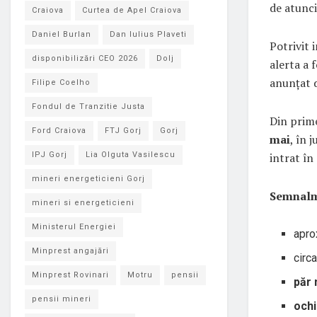
de atunci
Craiova
Curtea de Apel Craiova
Daniel Burlan
Dan Iulius Plaveti
Potrivit 
disponibilizări CEO 2026
Dolj
alerta a 
anunțat di
Filipe Coelho
Fondul de Tranzitie Justa
Din prime
Ford Craiova
FTJ Gorj
Gorj
mai
, în 
intrat în
IPJ Gorj
Lia Olguta Vasilescu
mineri energeticieni Gorj
Semnalm
mineri si energeticieni
Ministerul Energiei
apro
Minprest angajări
circ
Minprest Rovinari
Motru
pensii
păr 
pensii mineri
ochi