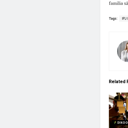
familia s
Tags:
IPJ 
Related
DIN DO