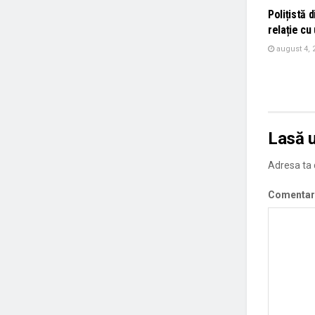
Polițistă d
relație cu
august 4, 
Lasă 
Adresa ta d
Comentar