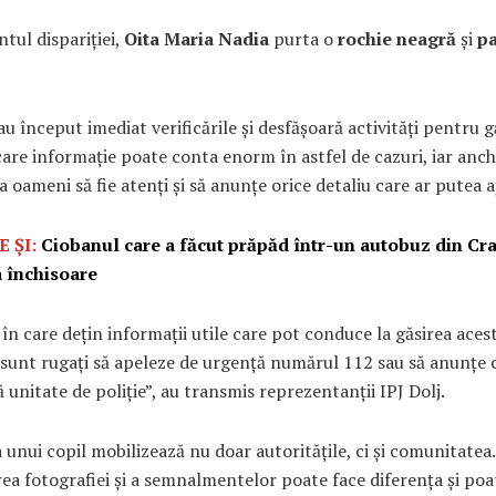
tul dispariției,
Oita Maria Nadia
purta o
rochie neagră
și
p
i au început imediat verificările și desfășoară activități pentru g
ecare informație poate conta enorm în astfel de cazuri, iar anch
la oameni să fie atenți și să anunțe orice detaliu care ar putea a
E ȘI:
Ciobanul care a făcut prăpăd într-un autobuz din Cr
 închisoare
 în care dețin informații utile care pot conduce la găsirea acest
 sunt rugați să apeleze de urgență numărul 112 sau să anunțe 
 unitate de poliție”, au transmis reprezentanții IPJ Dolj.
a unui copil mobilizează nu doar autoritățile, ci și comunitatea.
rea fotografiei și a semnalmentelor poate face diferența și poa