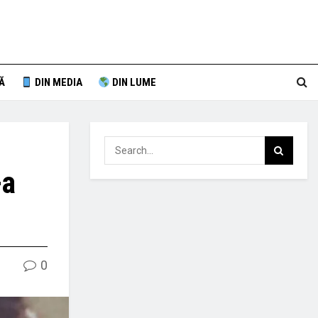
Ă
DIN MEDIA
DIN LUME
-a
0