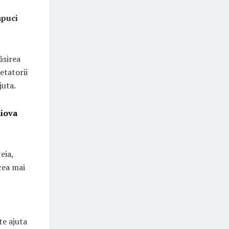
apuci
ăsirea
etatorii
juta.
aiova
eia,
cea mai
te ajuta