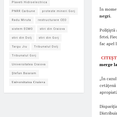
Plaveti Hidroelectrica
În momen
PNRR Carbune
proteste mineri Gorj
negri
.
Radu Miruta
restructurare CEO
Polițiști
sistem ECMO
stiri din Craiova
fetei. Fi
stiri din Dolj
stiri din Gorj
fac apel 
Targu Jiu
Tribunalul Dolj
Tribunalul Gorj
CITEȘT
merge la
Universitatea Craiova
Ștefan Baiaram
„În cazul
𝐔𝐧𝐢𝐯𝐞𝐫𝐬𝐢𝐭𝐚𝐭𝐞𝐚 𝐂𝐫𝐚𝐢𝐨𝐯𝐚
cetățenii
apropiată
Dispariți
Distribui