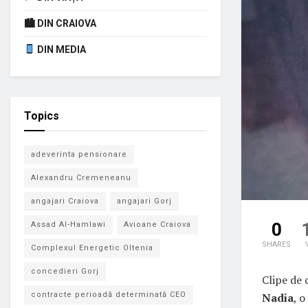
🏙 DIN CRAIOVA
DIN MEDIA
Topics
adeverinta pensionare
Alexandru Cremeneanu
angajari Craiova
angajari Gorj
0
Assad Al-Hamlawi
Avioane Craiova
SHARES
Complexul Energetic Oltenia
concedieri Gorj
Clipe de 
Nadia
, 
contracte perioadă determinată CEO