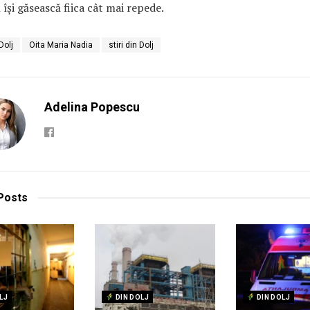
ă își găsească fiica cât mai repede.
Dolj
Oita Maria Nadia
stiri din Dolj
Adelina Popescu
Posts
LJ
DIN DOLJ
DIN DOLJ