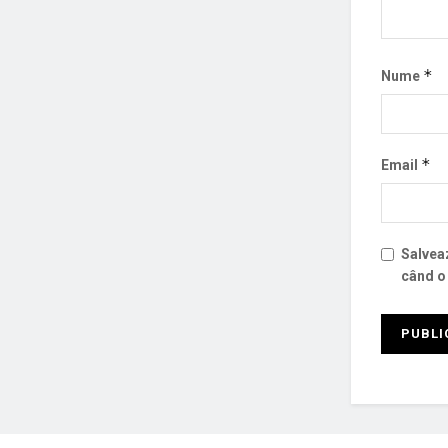
*
Nume
*
Email
Salveaz
când o