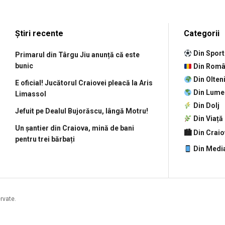
Știri recente
Categorii
Din Sport
Primarul din Târgu Jiu anunță că este
bunic
Din Româ
Din Olten
E oficial! Jucătorul Craiovei pleacă la Aris
Din Lume
Limassol
Din Dolj
Jefuit pe Dealul Bujorăscu, lângă Motru!
Din Viață
Un șantier din Craiova, mină de bani
🏙 Din Crai
pentru trei bărbați
Din Medi
ervate.