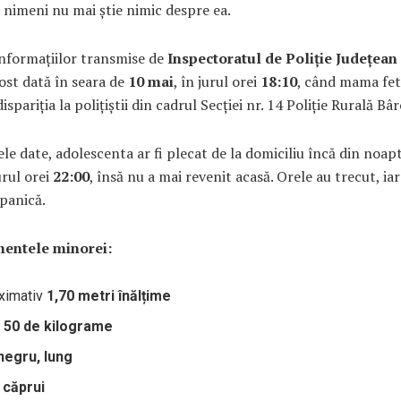
 nimeni nu mai știe nimic despre ea.
informațiilor transmise de
Inspectoratul de Poliție Județean
fost dată în seara de
10 mai
, în jurul orei
18:10
, când mama fet
spariția la polițiștii din cadrul Secției nr. 14 Poliție Rurală Bâr
le date, adolescenta ar fi plecat de la domiciliu încă din noa
jurul orei
22:00
, însă nu a mai revenit acasă. Orele au trecut, iar
 panică.
entele minorei:
ximativ
1,70 metri înălțime
a
50 de kilograme
negru, lung
 căprui