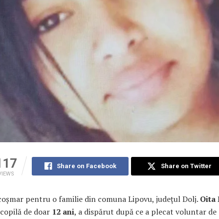
117
Share on Facebook
Share on Twitter
VIEWS
coșmar pentru o familie din comuna Lipovu, județul Dolj.
Oita
o copilă de doar
12 ani
, a dispărut după ce a plecat voluntar de 