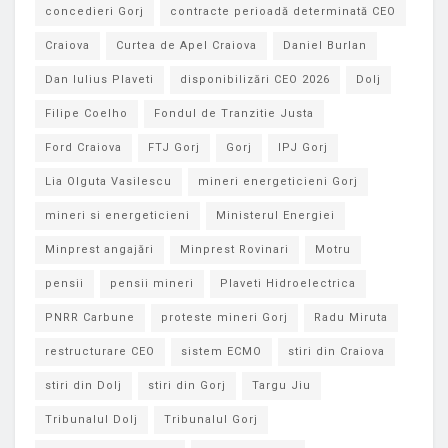
concedieri Gorj
contracte perioadă determinată CEO
Craiova
Curtea de Apel Craiova
Daniel Burlan
Dan Iulius Plaveti
disponibilizări CEO 2026
Dolj
Filipe Coelho
Fondul de Tranzitie Justa
Ford Craiova
FTJ Gorj
Gorj
IPJ Gorj
Lia Olguta Vasilescu
mineri energeticieni Gorj
mineri si energeticieni
Ministerul Energiei
Minprest angajări
Minprest Rovinari
Motru
pensii
pensii mineri
Plaveti Hidroelectrica
PNRR Carbune
proteste mineri Gorj
Radu Miruta
restructurare CEO
sistem ECMO
stiri din Craiova
stiri din Dolj
stiri din Gorj
Targu Jiu
Tribunalul Dolj
Tribunalul Gorj