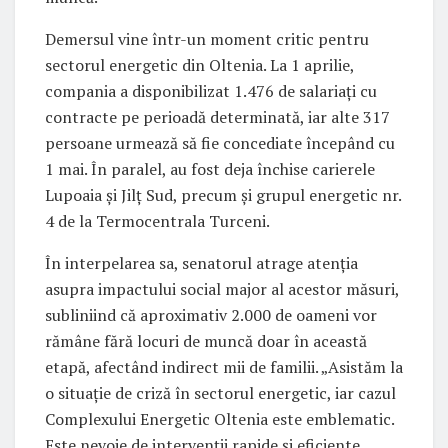
Demersul vine într-un moment critic pentru
sectorul energetic din Oltenia. La 1 aprilie,
compania a disponibilizat 1.476 de salariați cu
contracte pe perioadă determinată, iar alte 317
persoane urmează să fie concediate începând cu
1 mai. În paralel, au fost deja închise carierele
Lupoaia și Jilț Sud, precum și grupul energetic nr.
4 de la Termocentrala Turceni.
În interpelarea sa, senatorul atrage atenția
asupra impactului social major al acestor măsuri,
subliniind că aproximativ 2.000 de oameni vor
rămâne fără locuri de muncă doar în această
etapă, afectând indirect mii de familii. „Asistăm la
o situație de criză în sectorul energetic, iar cazul
Complexului Energetic Oltenia este emblematic.
Este nevoie de intervenții rapide și eficiente