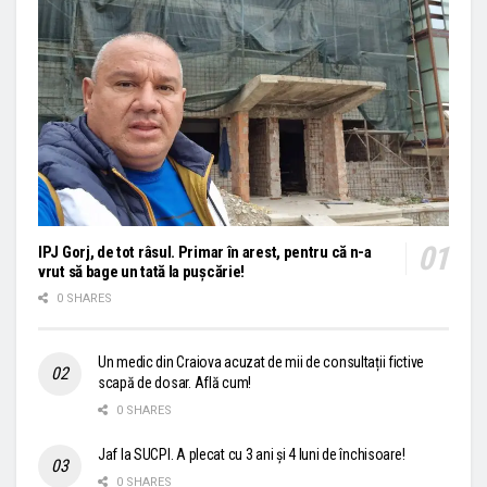
IPJ Gorj, de tot râsul. Primar în arest, pentru că n-a
vrut să bage un tată la pușcărie!
0 SHARES
Un medic din Craiova acuzat de mii de consultații fictive
scapă de dosar. Află cum!
0 SHARES
Jaf la SUCPI. A plecat cu 3 ani și 4 luni de închisoare!
0 SHARES