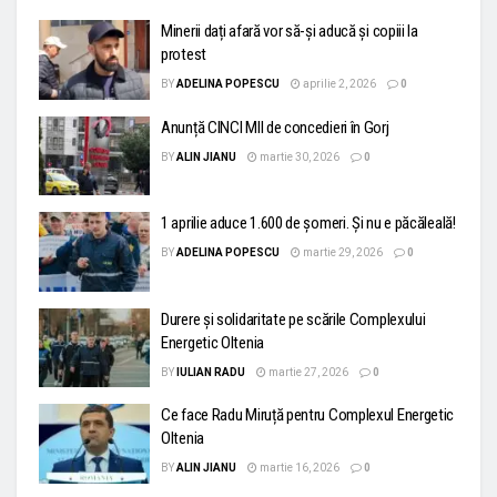
Minerii dați afară vor să-și aducă și copiii la
protest
BY
ADELINA POPESCU
aprilie 2, 2026
0
Anunță CINCI MII de concedieri în Gorj
BY
ALIN JIANU
martie 30, 2026
0
1 aprilie aduce 1.600 de șomeri. Și nu e păcăleală!
BY
ADELINA POPESCU
martie 29, 2026
0
Durere și solidaritate pe scările Complexului
Energetic Oltenia
BY
IULIAN RADU
martie 27, 2026
0
Ce face Radu Miruță pentru Complexul Energetic
Oltenia
BY
ALIN JIANU
martie 16, 2026
0