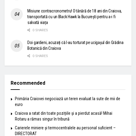
Misiune contracronometru! O tânără de 18 ani din Craiova,
transportată cu un Black Hawk la București pentru a-i fi
salvată viața
0 SHARES
Doi gardieni, acuzați că l-au torturat pe ucigașul din Grădina
Botanică din Craiova
0 SHARES
Recommended
Primăria Craiovei negociază un teren evaluat la sute de mii de
euro
Craiova a ratat din toate pozițiile și a pierdut acasă! Mihai
Rotaru a rămas singur în tribună
Carierele miniere și termocentralele au personal suficient –
DIRECTORAT