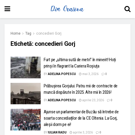
Home
Tag
concedieri Gorj
Etichetă:
concedieri Gorj
Furt pe „ultima sută de metri” în minerit! Hoți
prinși în flagrant la Cariera Roșiuța
BY
ADELINA POPESCU
mai 3, 2026
0
Prăbușirea Gorjului. Patru mii de contracte de
muncă dispărute în 2025. Alte mii în 2026!
BY
ADELINA POPESCU
aprilie 23, 2026
0
Ajunse un parlamentar de Buzău să întrebe de
soarta concediaților de la CE Oltenia. La Gorj,
aleșii dorm pe ei!
BY
IULIAN RADU
aprilie 3, 2026
0