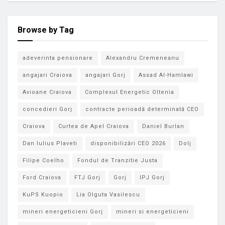
Browse by Tag
adeverinta pensionare
Alexandru Cremeneanu
angajari Craiova
angajari Gorj
Assad Al-Hamlawi
Avioane Craiova
Complexul Energetic Oltenia
concedieri Gorj
contracte perioadă determinată CEO
Craiova
Curtea de Apel Craiova
Daniel Burlan
Dan Iulius Plaveti
disponibilizări CEO 2026
Dolj
Filipe Coelho
Fondul de Tranzitie Justa
Ford Craiova
FTJ Gorj
Gorj
IPJ Gorj
KuPS Kuopio
Lia Olguta Vasilescu
mineri energeticieni Gorj
mineri si energeticieni