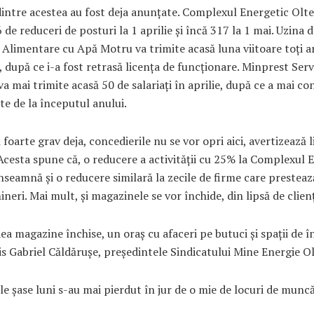
intre acestea au fost deja anunțate. Complexul Energetic Olte
 de reduceri de posturi la 1 aprilie și încă 317 la 1 mai. Uzina 
 Alimentare cu Apă Motru va trimite acasă luna viitoare toți an
, după ce i-a fost retrasă licența de funcționare. Minprest Ser
va mai trimite acasă 50 de salariați în aprilie, după ce a mai co
te de la începutul anului.
 foarte grav deja, concedierile nu se vor opri aici, avertizează l
 Acesta spune că, o reducere a activității cu 25% la Complexul 
nseamnă și o reducere similară la zecile de firme care prestează
neri. Mai mult, și magazinele se vor închide, din lipsă de clienț
a magazine închise, un oraș cu afaceri pe butuci și spații de în
s Gabriel Căldărușe, președintele Sindicatului Mine Energie Ol
le șase luni s-au mai pierdut în jur de o mie de locuri de muncă