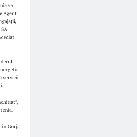
nia va
de Agent
gajații,
v SA
ncediat
iderul
Energetic
 servicii
i.
chiriat”,
tenia.
 în Gorj.