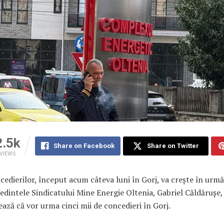
2.5k
Share on Facebook
Share on Twitter
VIEWS
cedierilor, început acum câteva luni în Gorj, va crește în urm
ședintele Sindicatului Mine Energie Oltenia, Gabriel Căldărușe,
ază că vor urma cinci mii de concedieri în Gorj.