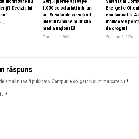
de închisoare nu
Gorjul pierde aproape
Salariat al Comp
ienți? Decizia lui
1.000 de salariați într-un
Energetic Olteni
nu!
an. Și salariile au scăzut:
condamnat la 4 
județul rămâne mult sub
închisoare pentr
2026
media națională!
de droguri
august 4, 2026
august 3, 2026
un răspuns
*
e email nu va fi publicată.
Câmpurile obligatorii sunt marcate cu
*
iu