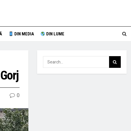
Ă
DIN MEDIA
DIN LUME
 Gorj
0