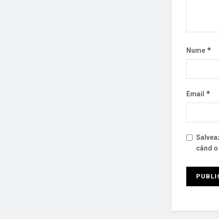
*
Nume
*
Email
Salveaz
când o