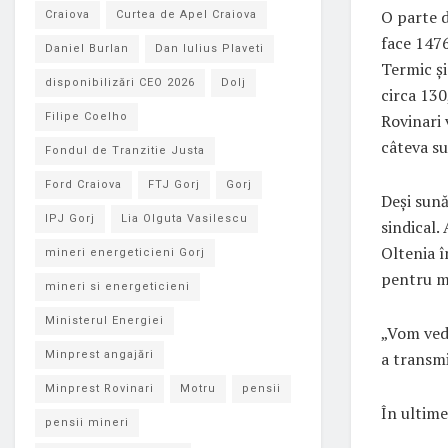
O parte d
Craiova
Curtea de Apel Craiova
face 1476
Daniel Burlan
Dan Iulius Plaveti
Termic și
disponibilizări CEO 2026
Dolj
circa 130
Rovinari 
Filipe Coelho
câteva su
Fondul de Tranzitie Justa
Ford Craiova
FTJ Gorj
Gorj
Deși sună
IPJ Gorj
Lia Olguta Vasilescu
sindical.
Oltenia î
mineri energeticieni Gorj
pentru mi
mineri si energeticieni
Ministerul Energiei
„Vom vede
a transmi
Minprest angajări
Minprest Rovinari
Motru
pensii
În ultime
pensii mineri