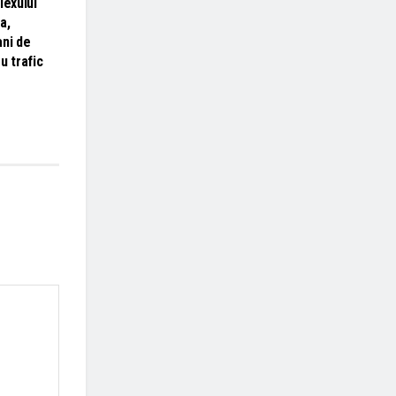
lexului
a,
ani de
u trafic