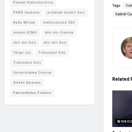
Plaveti Hidroelectrica
Tags:
Com
PNRR Carbune
proteste mineri Gorj
Gabriel C
Radu Miruta
restructurare CEO
sistem ECMO
stiri din Craiova
stiri din Dolj
stiri din Gorj
Targu Jiu
Tribunalul Dolj
Tribunalul Gorj
Universitatea Craiova
Related
Ștefan Baiaram
𝐔𝐧𝐢𝐯𝐞𝐫𝐬𝐢𝐭𝐚𝐭𝐞𝐚 𝐂𝐫𝐚𝐢𝐨𝐯𝐚
DIN OL