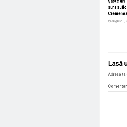
Șapte ani 
sunt sufic
Cremenea
august 6, 
Lasă 
Adresa ta d
Comentar