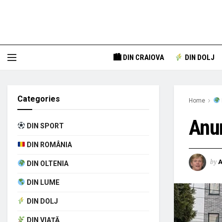
🏙 DIN CRAIOVA
DIN DOLJ
Categories
Home
Anun
DIN SPORT
DIN ROMÂNIA
by
A
DIN OLTENIA
DIN LUME
DIN DOLJ
DIN VIAȚĂ