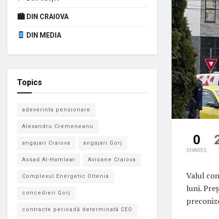
🏙 DIN CRAIOVA
DIN MEDIA
Topics
adeverinta pensionare
Alexandru Cremeneanu
0
angajari Craiova
angajari Gorj
SHARES
Assad Al-Hamlawi
Avioane Craiova
Valul con
Complexul Energetic Oltenia
luni. Pre
concedieri Gorj
preconize
contracte perioadă determinată CEO