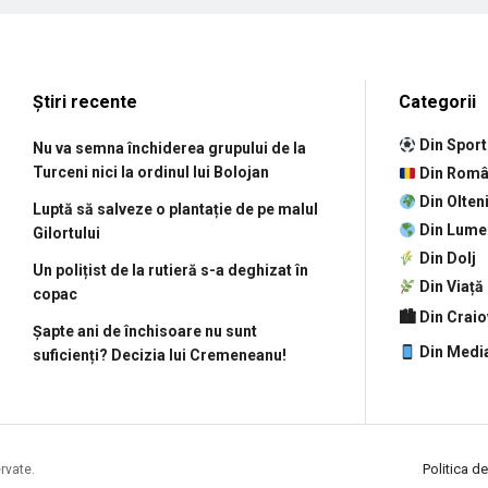
Știri recente
Categorii
Din Sport
Nu va semna închiderea grupului de la
Turceni nici la ordinul lui Bolojan
Din Româ
Din Olten
Luptă să salveze o plantație de pe malul
Din Lume
Gilortului
Din Dolj
Un polițist de la rutieră s-a deghizat în
Din Viață
copac
🏙 Din Crai
Șapte ani de închisoare nu sunt
Din Medi
suficienți? Decizia lui Cremeneanu!
Politica de
ervate.