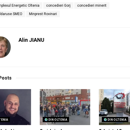
plexul Energetic Oltenia
concedieri Gorj
concedieri minerit
aldaruse SMEO
Minprest Rovinari
Alin JIANU
Posts
TENIA
DIN OLTENIA
DIN OLTENIA