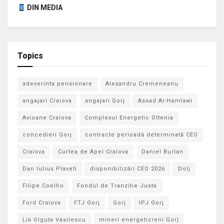
DIN MEDIA
Topics
adeverinta pensionare
Alexandru Cremeneanu
angajari Craiova
angajari Gorj
Assad Al-Hamlawi
Avioane Craiova
Complexul Energetic Oltenia
concedieri Gorj
contracte perioadă determinată CEO
Craiova
Curtea de Apel Craiova
Daniel Burlan
Dan Iulius Plaveti
disponibilizări CEO 2026
Dolj
Filipe Coelho
Fondul de Tranzitie Justa
Ford Craiova
FTJ Gorj
Gorj
IPJ Gorj
Lia Olguta Vasilescu
mineri energeticieni Gorj