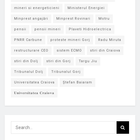
mineri si energeticieni
Ministerul Energiei
Minprest angajări
Minprest Rovinari
Motru
pensii
pensii mineri
Plaveti Hidroelectrica
PNRR Carbune
proteste mineri Gorj
Radu Miruta
restructurare CEO
sistem ECMO
stiri din Craiova
stiri din Dolj
stiri din Gorj
Targu Jiu
Tribunalul Dolj
Tribunalul Gorj
Universitatea Craiova
Ștefan Baiaram
𝐔𝐧𝐢𝐯𝐞𝐫𝐬𝐢𝐭𝐚𝐭𝐞𝐚 𝐂𝐫𝐚𝐢𝐨𝐯𝐚