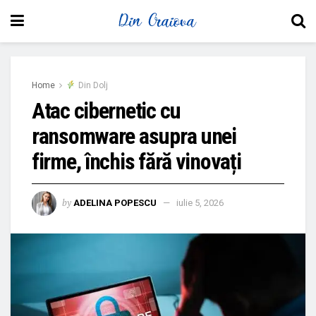
Home
Din Dolj
Atac cibernetic cu
ransomware asupra unei
firme, închis fără vinovați
by
ADELINA POPESCU
iulie 5, 2026