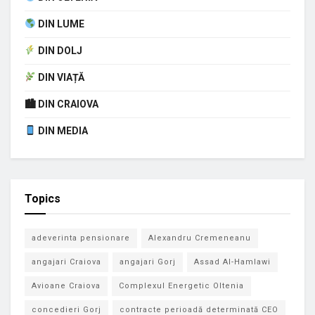
DIN LUME
DIN DOLJ
DIN VIAȚĂ
🏙 DIN CRAIOVA
DIN MEDIA
Topics
adeverinta pensionare
Alexandru Cremeneanu
angajari Craiova
angajari Gorj
Assad Al-Hamlawi
Avioane Craiova
Complexul Energetic Oltenia
concedieri Gorj
contracte perioadă determinată CEO