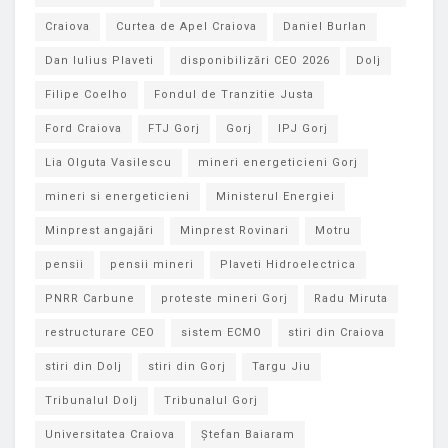
Craiova
Curtea de Apel Craiova
Daniel Burlan
Dan Iulius Plaveti
disponibilizări CEO 2026
Dolj
Filipe Coelho
Fondul de Tranzitie Justa
Ford Craiova
FTJ Gorj
Gorj
IPJ Gorj
Lia Olguta Vasilescu
mineri energeticieni Gorj
mineri si energeticieni
Ministerul Energiei
Minprest angajări
Minprest Rovinari
Motru
pensii
pensii mineri
Plaveti Hidroelectrica
PNRR Carbune
proteste mineri Gorj
Radu Miruta
restructurare CEO
sistem ECMO
stiri din Craiova
stiri din Dolj
stiri din Gorj
Targu Jiu
Tribunalul Dolj
Tribunalul Gorj
Universitatea Craiova
Ștefan Baiaram