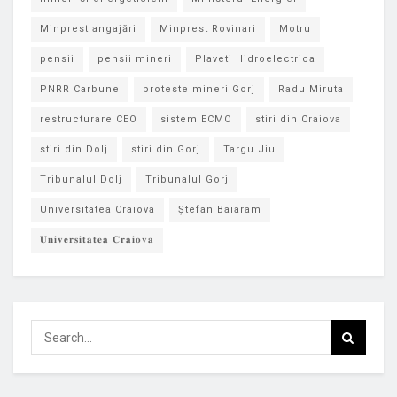
Minprest angajări
Minprest Rovinari
Motru
pensii
pensii mineri
Plaveti Hidroelectrica
PNRR Carbune
proteste mineri Gorj
Radu Miruta
restructurare CEO
sistem ECMO
stiri din Craiova
stiri din Dolj
stiri din Gorj
Targu Jiu
Tribunalul Dolj
Tribunalul Gorj
Universitatea Craiova
Ștefan Baiaram
𝐔𝐧𝐢𝐯𝐞𝐫𝐬𝐢𝐭𝐚𝐭𝐞𝐚 𝐂𝐫𝐚𝐢𝐨𝐯𝐚