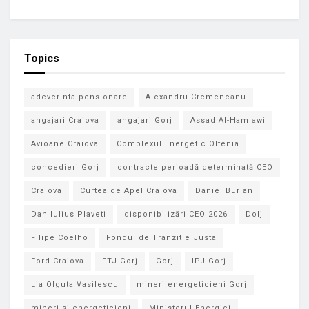
Topics
adeverinta pensionare
Alexandru Cremeneanu
angajari Craiova
angajari Gorj
Assad Al-Hamlawi
Avioane Craiova
Complexul Energetic Oltenia
concedieri Gorj
contracte perioadă determinată CEO
Craiova
Curtea de Apel Craiova
Daniel Burlan
Dan Iulius Plaveti
disponibilizări CEO 2026
Dolj
Filipe Coelho
Fondul de Tranzitie Justa
Ford Craiova
FTJ Gorj
Gorj
IPJ Gorj
Lia Olguta Vasilescu
mineri energeticieni Gorj
mineri si energeticieni
Ministerul Energiei