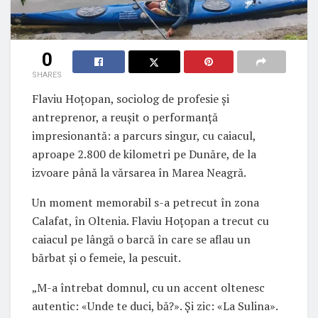
0
SHARES
Flaviu Hoțopan, sociolog de profesie și
antreprenor, a reușit o performanță
impresionantă: a parcurs singur, cu caiacul,
aproape 2.800 de kilometri pe Dunăre, de la
izvoare până la vărsarea în Marea Neagră.
Un moment memorabil s-a petrecut în zona
Calafat, în Oltenia. Flaviu Hoțopan a trecut cu
caiacul pe lângă o barcă în care se aflau un
bărbat și o femeie, la pescuit.
„M-a întrebat domnul, cu un accent oltenesc
autentic: «Unde te duci, bă?». Și zic: «La Sulina».