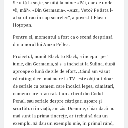
Se uită la soție, se uită la mine: «Păi, dar de unde
vii, mă?». «Din Germania». «Auzi, Veto? Pe ăsta l-
a bătut rău în cap soarele»”, a povestit Flaviu
Hoțopan.
Pentru el, momentul a fost ca o scenă desprinsă
din umorul lui Amza Pellea.
Proiectul, numit Black to Black, a început pe 1
iunie, din Germania, și s-a încheiat la Sulina, după
aproape o lună de zile de efort. „Când am văzut
că ratingul cel mai mare la TV este obținut doar
de seriale cu oameni care încalcă legea, cămătari,
oameni care n-au ratat un articol din Codul
Penal, sau seriale despre câștiguri ușoare și
scurtături în viață, am zis: Doamne, chiar dacă nu
mai sunt la prima tinerețe, ar trebui să dau un
exemplu. Să dau un exemplu mie, în primul rând,