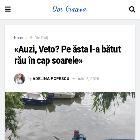
Home
Din Dolj
«Auzi, Veto? Pe ăsta l-a bătut
rău în cap soarele»
by
ADELINA POPESCU
iulie 2, 2026