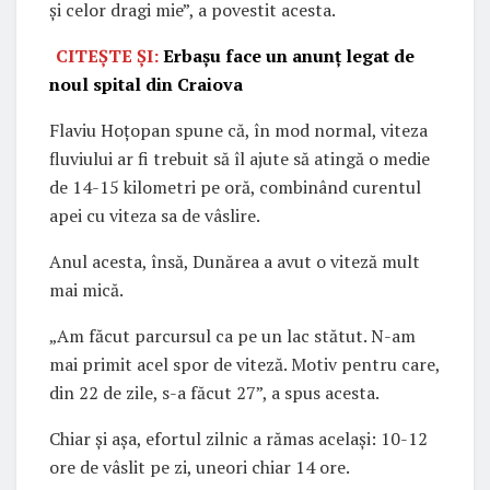
și celor dragi mie”, a povestit acesta.
CITEȘTE ȘI:
Erbașu face un anunț legat de
noul spital din Craiova
Flaviu Hoțopan spune că, în mod normal, viteza
fluviului ar fi trebuit să îl ajute să atingă o medie
de 14-15 kilometri pe oră, combinând curentul
apei cu viteza sa de vâslire.
Anul acesta, însă, Dunărea a avut o viteză mult
mai mică.
„Am făcut parcursul ca pe un lac stătut. N-am
mai primit acel spor de viteză. Motiv pentru care,
din 22 de zile, s-a făcut 27”, a spus acesta.
Chiar și așa, efortul zilnic a rămas același: 10-12
ore de vâslit pe zi, uneori chiar 14 ore.