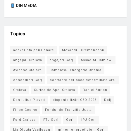
DIN MEDIA
Topics
adeverinta pensionare
Alexandru Cremeneanu
angajari Craiova
angajari Gorj
Assad Al-Hamlawi
Avioane Craiova
Complexul Energetic Oltenia
concedieri Gorj
contracte perioadă determinată CEO
Craiova
Curtea de Apel Craiova
Daniel Burlan
Dan Iulius Plaveti
disponibilizări CEO 2026
Dolj
Filipe Coelho
Fondul de Tranzitie Justa
Ford Craiova
FTJ Gorj
Gorj
IPJ Gorj
Lia Olguta Vasilescu
mineri energeticieni Gorj