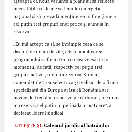
așteaptă ca noua variantă a planului să reflecte
necesitățile reale ale sistemului energetic
național și să prevadă menținerea în funcțiune a
cel puțin trei grupuri energetice și a unuia în
rezervă.
„Eu mă aștept ca să se întâmple ceea ce se
discută de un an de zile, adică modificarea
programului să fie în ton cu ceea ce există în
momentul de față, respectiv cel puțin trei
grupuri active și unul în rezervă. Studiul
comandat de Transelectrica și realizat de o firmă
specializată din Europa arăta că România are
nevoie de trei blocuri active pe cărbune și de unul
în rezervă, cel puțin în perioada următoare”, a
declarat liderul sindical.
CITEȘTE ȘI:
Calvarul juridic al bătrânilor