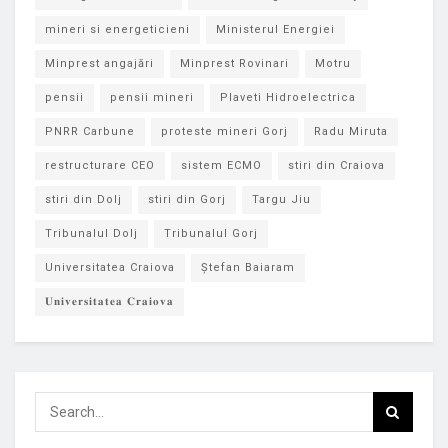
mineri si energeticieni
Ministerul Energiei
Minprest angajări
Minprest Rovinari
Motru
pensii
pensii mineri
Plaveti Hidroelectrica
PNRR Carbune
proteste mineri Gorj
Radu Miruta
restructurare CEO
sistem ECMO
stiri din Craiova
stiri din Dolj
stiri din Gorj
Targu Jiu
Tribunalul Dolj
Tribunalul Gorj
Universitatea Craiova
Ștefan Baiaram
𝐔𝐧𝐢𝐯𝐞𝐫𝐬𝐢𝐭𝐚𝐭𝐞𝐚 𝐂𝐫𝐚𝐢𝐨𝐯𝐚