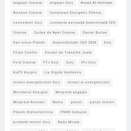
angajari Craiova
angajari Gorj
Assad Al-Hamlawi
Avioane Craiova
Complexul Energetic Oltenia
concedieri Gorj
contracte perioadă determinată CEO
Craiova
Curtea de Apel Craiova
Daniel Burlan
Dan Iulius Plaveti
disponibilizări CEO 2026
Dolj
Filipe Coelho
Fondul de Tranzitie Justa
Ford Craiova
FTJ Gorj
Gorj
IPJ Gorj
KuPS Kuopio
Lia Olguta Vasilescu
mineri energeticieni Gorj
mineri si energeticieni
Ministerul Energiei
Minprest angajări
Minprest Rovinari
Motru
pensii
pensii mineri
Plaveti Hidroelectrica
PNRR Carbune
proteste mineri Gorj
Radu Miruta