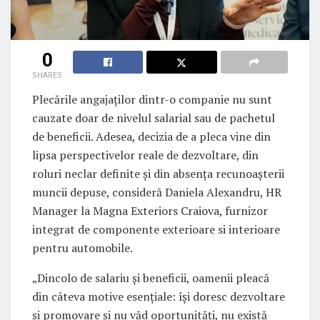
0
SHARES
Plecările angajaților dintr-o companie nu sunt
cauzate doar de nivelul salarial sau de pachetul
de beneficii. Adesea, decizia de a pleca vine din
lipsa perspectivelor reale de dezvoltare, din
roluri neclar definite și din absența recunoașterii
muncii depuse, consideră Daniela Alexandru, HR
Manager la Magna Exteriors Craiova, furnizor
integrat de componente exterioare si interioare
pentru automobile.
„Dincolo de salariu și beneficii, oamenii pleacă
din câteva motive esențiale: își doresc dezvoltare
și promovare și nu văd oportunități, nu există