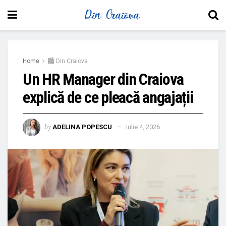
Home
🏙 Din Craiova
Un HR Manager din Craiova
explică de ce pleacă angajații
by
ADELINA POPESCU
iulie 4, 2026