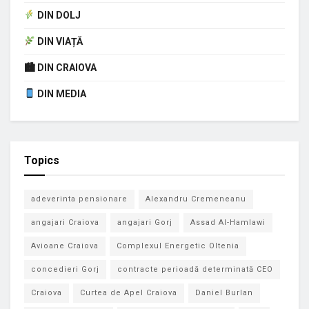
DIN DOLJ
DIN VIAȚĂ
🏙 DIN CRAIOVA
DIN MEDIA
Topics
adeverinta pensionare
Alexandru Cremeneanu
angajari Craiova
angajari Gorj
Assad Al-Hamlawi
Avioane Craiova
Complexul Energetic Oltenia
concedieri Gorj
contracte perioadă determinată CEO
Craiova
Curtea de Apel Craiova
Daniel Burlan