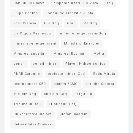
Dan Iulius Plaveti
disponibilizări CEO 2026
Dolj
Filipe Coelho
Fondul de Tranzitie Justa
Ford Craiova
FTJ Gorj
Gorj
IPJ Gorj
Lia Olguta Vasilescu
mineri energeticieni Gorj
mineri si energeticieni
Ministerul Energiei
Minprest angajări
Minprest Rovinari
Motru
pensii
pensii mineri
Plaveti Hidroelectrica
PNRR Carbune
proteste mineri Gorj
Radu Miruta
restructurare CEO
sistem ECMO
stiri din Craiova
stiri din Dolj
stiri din Gorj
Targu Jiu
Tribunalul Dolj
Tribunalul Gorj
Universitatea Craiova
Ștefan Baiaram
𝐔𝐧𝐢𝐯𝐞𝐫𝐬𝐢𝐭𝐚𝐭𝐞𝐚 𝐂𝐫𝐚𝐢𝐨𝐯𝐚