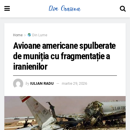
Home
Din Lume
Avioane americane spulberate
de muniția cu fragmentație a
iranienilor
by
IULIAN RADU
martie 29, 2026