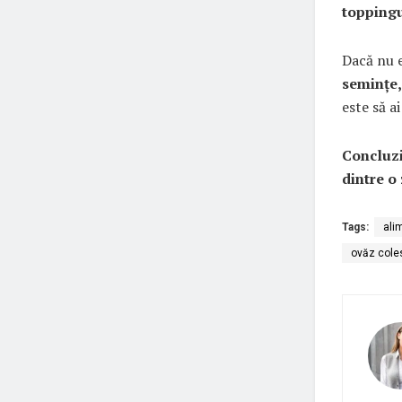
toppingu
Dacă nu e
semințe,
este să a
Concluzi
dintre o
Tags:
ali
ovăz cole