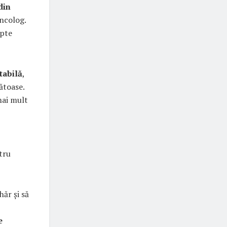
din
ncolog.
apte
tabilă
,
ătoase.
mai mult
tru
hăr și să
e