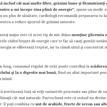
ă includ cât mai multe fibre, grăsimi bune și fitonutrienți 
pentru a-mi începe ziua plină de energie”
, spune un medic o
u un plus de sănătate, cardiologii recomandă prepararea cu l
pentru a reduce aportul de grăsimi saturate.
antaj major este că acest tip de mic dejun
menține glicemia s
cele căderi bruște de energie care te fac să cauți gustări nesăn
energia se eliberează treptat, iar tu rămâi sătul și concentrat 
n lung, consumul regulat de ovăz poate contribui la
scăderea
olului și la o digestie mai bună
, fiind un aliat important pen
 inimii.
tii avertizează însă să eviți variantele procesate sau pline de za
binații cât mai naturale. Partea bună este că ovăzul nu devine
or: îl poți combina cu
unt de arahide, fructe de sezon sau alt