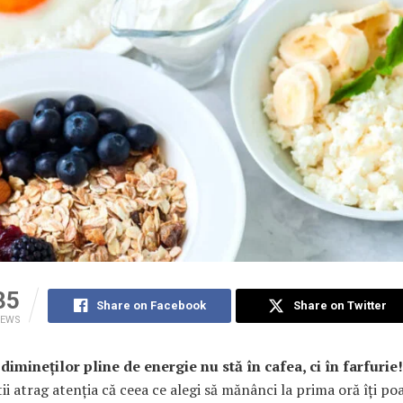
35
Share on Facebook
Share on Twitter
IEWS
dimineților pline de energie nu stă în cafea, ci în farfurie!
tii atrag atenția că ceea ce alegi să mănânci la prima oră îți po