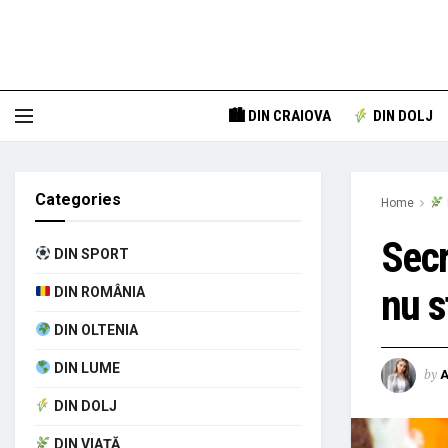
🏙 DIN CRAIOVA
DIN DOLJ
Categories
Home
Secr
DIN SPORT
nu s
DIN ROMÂNIA
DIN OLTENIA
DIN LUME
by
A
DIN DOLJ
DIN VIAȚĂ