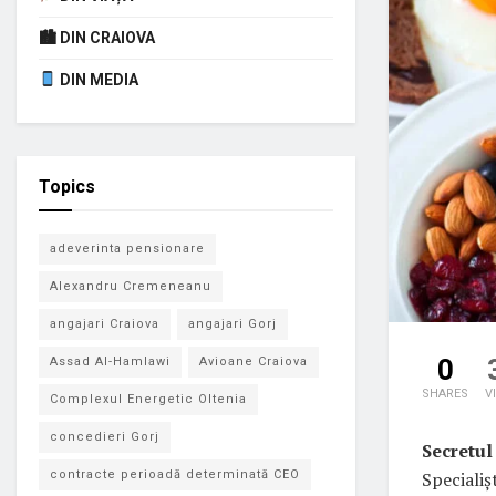
🏙 DIN CRAIOVA
DIN MEDIA
Topics
adeverinta pensionare
Alexandru Cremeneanu
angajari Craiova
angajari Gorj
0
Assad Al-Hamlawi
Avioane Craiova
SHARES
V
Complexul Energetic Oltenia
concedieri Gorj
Secretul 
Specialiș
contracte perioadă determinată CEO