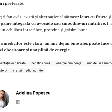
ri preferate
.
ști fan ovăz, există și alternative sănătoase:
iaurt cu fructe și
 pâine integrală cu avocado sau smoothie-uri nutritive
. I
i un echilibru între fibre, proteine și grăsimi bune.
a medicilor este clară: un mic dejun bine ales poate face 
 zi obositoare și una plină de energie.
mentație echilibrată
beneficii ovăz
energie dimineața
mic dejun sănăto
sterol
sfaturi medici nutriție
Adelina Popescu