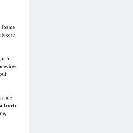
 o foame
alegere
at în
 previne
pui
un mic
i fructe
ne,