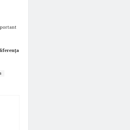
mportant
diferența
s