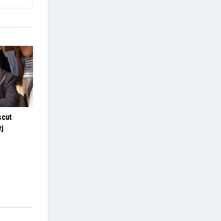
scut
rj