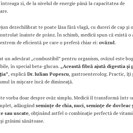
 întreaga zi, de la nivelul de energie până la capacitatea de
are.
jun dezechilibrat te poate lăsa fără vlagă, cu dureri de cap și
ontrolat înainte de prânz. În schimb, medicii spun că există o 
 extrem de eficientă pe care o preferă chiar ei:
ovăzul
.
at un adevărat „combustibil” pentru organism, ovăzul este bog
ubile, în special beta-glucan.
„Această fibră ajută digestia și
ția”
, explică
Dr. Iulian Popescu
, gastroenterolog. Practic, îți 
smul în mișcare încă de dimineață.
te vorba doar despre ovăz simplu. Medicii îl transformă într-
mplet, adăugând
semințe de chia, nuci, semințe de dovleac ș
e sau uscate
, obținând astfel o combinație perfectă de vitami
și grăsimi sănătoase.