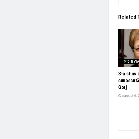
Related
DIN VI
S-a stins d
cunoscută
Gorj
august 6, 