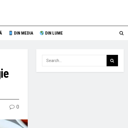
Ă
DIN MEDIA
DIN LUME
ie
0