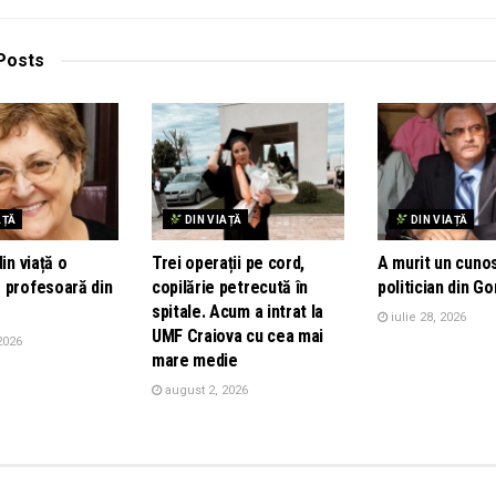
Posts
AȚĂ
DIN VIAȚĂ
DIN VIAȚĂ
in viață o
Trei operații pe cord,
A murit un cuno
 profesoară din
copilărie petrecută în
politician din Go
spitale. Acum a intrat la
iulie 28, 2026
UMF Craiova cu cea mai
2026
mare medie
august 2, 2026