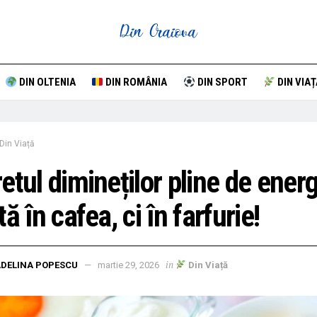
DIN OLTENIA
DIN ROMÂNIA
DIN SPORT
DIN VIAȚ
Din Viață
etul dimineților pline de energ
tă în cafea, ci în farfurie!
in
DELINA POPESCU
martie 29, 2026
Din Viață