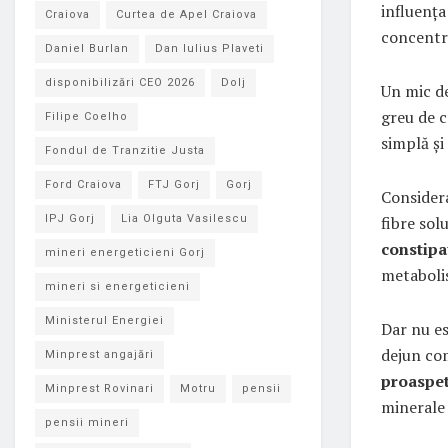
influența
Craiova
Curtea de Apel Craiova
concentr
Daniel Burlan
Dan Iulius Plaveti
disponibilizări CEO 2026
Dolj
Un mic de
greu de c
Filipe Coelho
simplă și
Fondul de Tranzitie Justa
Ford Craiova
FTJ Gorj
Gorj
Consider
fibre sol
IPJ Gorj
Lia Olguta Vasilescu
constipa
mineri energeticieni Gorj
metaboli
mineri si energeticieni
Ministerul Energiei
Dar nu es
dejun co
Minprest angajări
proaspet
Minprest Rovinari
Motru
pensii
minerale 
pensii mineri