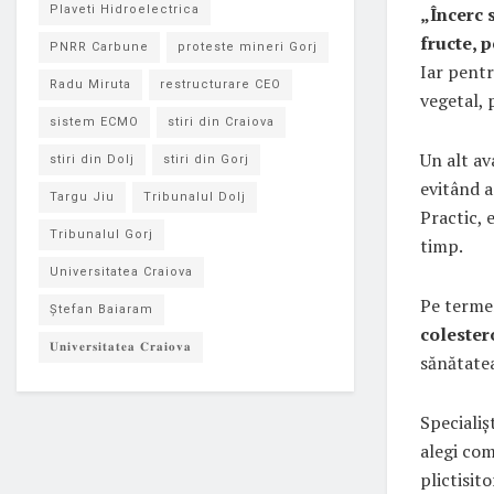
„Încerc s
Plaveti Hidroelectrica
fructe, 
PNRR Carbune
proteste mineri Gorj
Iar pentr
Radu Miruta
restructurare CEO
vegetal, 
sistem ECMO
stiri din Craiova
Un alt av
stiri din Dolj
stiri din Gorj
evitând a
Targu Jiu
Tribunalul Dolj
Practic, 
Tribunalul Gorj
timp.
Universitatea Craiova
Pe terme
Ștefan Baiaram
colester
𝐔𝐧𝐢𝐯𝐞𝐫𝐬𝐢𝐭𝐚𝐭𝐞𝐚 𝐂𝐫𝐚𝐢𝐨𝐯𝐚
sănătatea
Specialiș
alegi com
plictisit