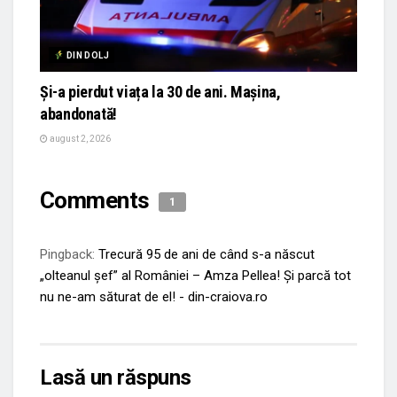
DIN DOLJ
Și-a pierdut viața la 30 de ani. Mașina,
abandonată!
august 2, 2026
Comments
1
Pingback:
Trecură 95 de ani de când s-a născut
„olteanul șef” al României – Amza Pellea! Și parcă tot
nu ne-am săturat de el! - din-craiova.ro
Lasă un răspuns