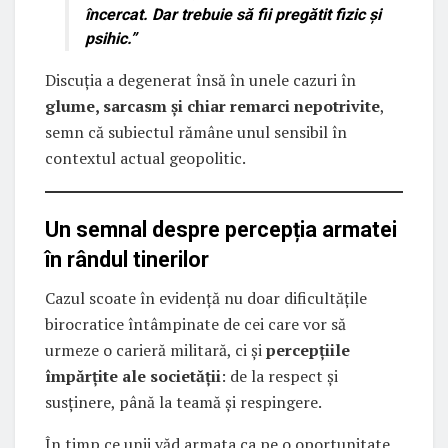
încercat. Dar trebuie să fii pregătit fizic și
psihic.”
Discuția a degenerat însă în unele cazuri în
glume, sarcasm și chiar remarci nepotrivite
,
semn că subiectul rămâne unul sensibil în
contextul actual geopolitic.
Un semnal despre percepția armatei
în rândul tinerilor
Cazul scoate în evidență nu doar dificultățile
birocratice întâmpinate de cei care vor să
urmeze o carieră militară, ci și
percepțiile
împărțite ale societății
: de la respect și
susținere, până la teamă și respingere.
În timp ce unii văd armata ca pe o oportunitate