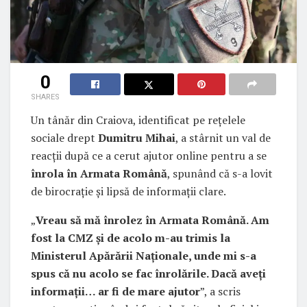
0
SHARES
Un tânăr din Craiova, identificat pe rețelele
sociale drept
Dumitru Mihai
, a stârnit un val de
reacții după ce a cerut ajutor online pentru a se
înrola în Armata Română
, spunând că s-a lovit
de birocrație și lipsă de informații clare.
„
Vreau să mă înrolez în Armata Română. Am
fost la CMZ și de acolo m-au trimis la
Ministerul Apărării Naționale, unde mi s-a
spus că nu acolo se fac înrolările. Dacă aveți
informații… ar fi de mare ajutor
”, a scris