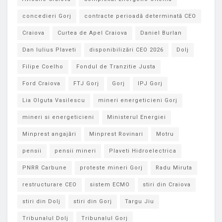
concedieri Gorj
contracte perioadă determinată CEO
Craiova
Curtea de Apel Craiova
Daniel Burlan
Dan Iulius Plaveti
disponibilizări CEO 2026
Dolj
Filipe Coelho
Fondul de Tranzitie Justa
Ford Craiova
FTJ Gorj
Gorj
IPJ Gorj
Lia Olguta Vasilescu
mineri energeticieni Gorj
mineri si energeticieni
Ministerul Energiei
Minprest angajări
Minprest Rovinari
Motru
pensii
pensii mineri
Plaveti Hidroelectrica
PNRR Carbune
proteste mineri Gorj
Radu Miruta
restructurare CEO
sistem ECMO
stiri din Craiova
stiri din Dolj
stiri din Gorj
Targu Jiu
Tribunalul Dolj
Tribunalul Gorj