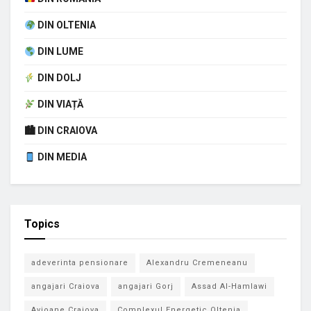
DIN OLTENIA
DIN LUME
DIN DOLJ
DIN VIAȚĂ
🏙 DIN CRAIOVA
DIN MEDIA
Topics
adeverinta pensionare
Alexandru Cremeneanu
angajari Craiova
angajari Gorj
Assad Al-Hamlawi
Avioane Craiova
Complexul Energetic Oltenia