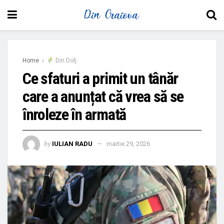
Home
Din Dolj
Ce sfaturi a primit un tânăr
care a anunțat că vrea să se
înroleze în armată
by
IULIAN RADU
martie 29, 2026