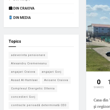
🏙 DIN CRAIOVA
DIN MEDIA
Topics
adeverinta pensionare
Alexandru Cremeneanu
angajari Craiova
angajari Gorj
0
Assad Al-Hamlawi
Avioane Craiova
SHARES
Complexul Energetic Oltenia
concedieri Gorj
Casa din 
și regizo
contracte perioadă determinată CEO