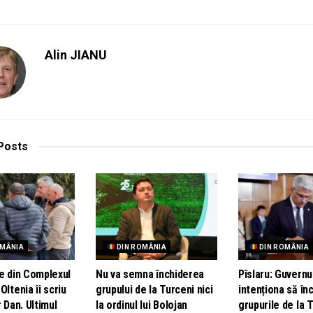
Alin JIANU
Posts
OMÂNIA
DIN ROMÂNIA
DIN ROMÂNIA
le din Complexul
Nu va semna închiderea
Pîslaru: Guvernu
Oltenia îi scriu
grupului de la Turceni nici
intenționa să în
r Dan. Ultimul
la ordinul lui Bolojan
grupurile de la 