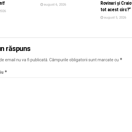
nt!
Rovinari și Crai
august 6, 2026
tot acest circ?”
2026
august 5, 2026
un răspuns
*
e email nu va fi publicată.
Câmpurile obligatorii sunt marcate cu
*
iu