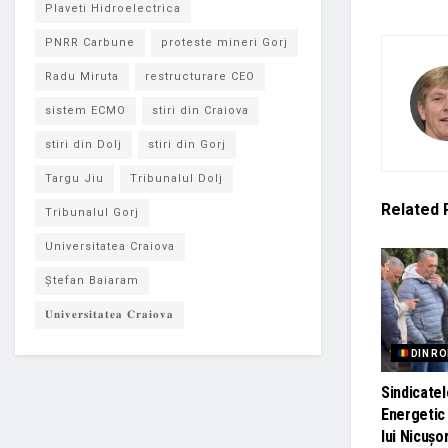
Plaveti Hidroelectrica
PNRR Carbune
proteste mineri Gorj
Radu Miruta
restructurare CEO
sistem ECMO
stiri din Craiova
stiri din Dolj
stiri din Gorj
Targu Jiu
Tribunalul Dolj
Related
Tribunalul Gorj
Universitatea Craiova
Ștefan Baiaram
𝐔𝐧𝐢𝐯𝐞𝐫𝐬𝐢𝐭𝐚𝐭𝐞𝐚 𝐂𝐫𝐚𝐢𝐨𝐯𝐚
DIN R
Sindicate
Energetic 
lui Nicușo