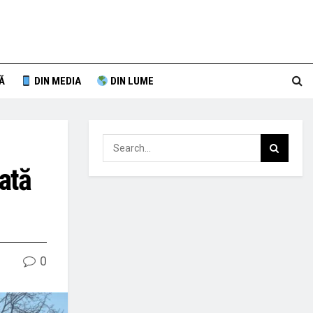
Ă
DIN MEDIA
DIN LUME
ată
0