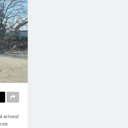
gă actorul
crie