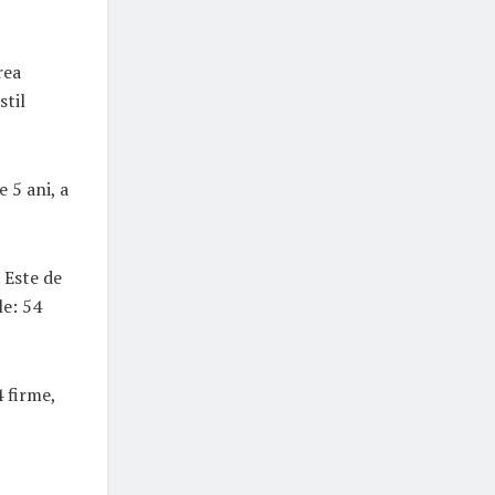
rea
stil
 5 ani, a
. Este de
le: 54
4 firme,