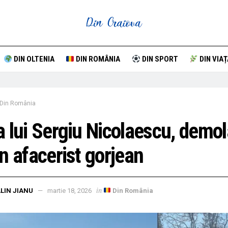
DIN OLTENIA
DIN ROMÂNIA
DIN SPORT
DIN VIAȚ
Din România
 lui Sergiu Nicolaescu, demol
n afacerist gorjean
in
LIN JIANU
martie 18, 2026
Din România