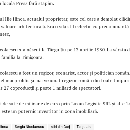
a locală Presa fără stăpân.
ul Ilie Ilinca, actualul proprietar, este cel care a demolat clădi
 valoare arhitecturală. Era o vilă stil eclectic cu predominantă 
nesc,
colaescu s-a născut la Târgu Jiu pe 13 aprilie 1930. La vârsta de
 familia la Timișoara.
colaescu a fost un regizor, scenarist, actor și politician român
el mai prolific și mai vizionat regizor român din toate timpuri
us 27 coproducții și peste 1 miliard de spectatori.
i de sute de milioane de euro prin Luzan Logistic SRL și alte 1
ca este un puternic investitor în zona imobiliară.
 Ilinca
Sergiu Nicolaescu
stiri din Gorj
Targu Jiu