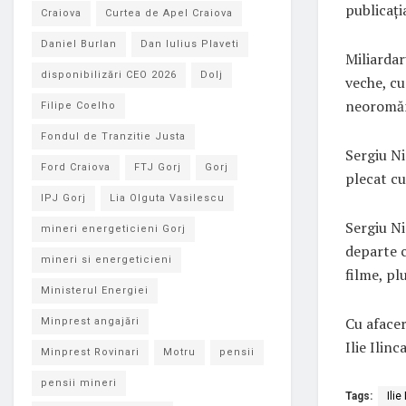
publicați
Craiova
Curtea de Apel Craiova
Daniel Burlan
Dan Iulius Plaveti
Miliardar
disponibilizări CEO 2026
Dolj
veche, cu
neoromă
Filipe Coelho
Fondul de Tranzitie Justa
Sergiu Ni
Ford Craiova
FTJ Gorj
Gorj
plecat cu
IPJ Gorj
Lia Olguta Vasilescu
Sergiu Ni
mineri energeticieni Gorj
departe c
mineri si energeticieni
filme, pl
Ministerul Energiei
Cu afacer
Minprest angajări
Ilie Ilin
Minprest Rovinari
Motru
pensii
pensii mineri
Tags:
Ilie