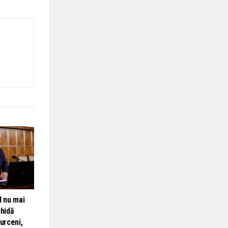
l nu mai
chidă
Turceni,