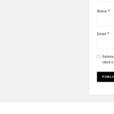
*
Nume
*
Email
Salveaz
când o