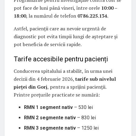
pot face de luni până vineri, între orele
10:00 –
18:00
, la numărul de telefon
0786.225.134
.
Astfel, pacienții care au nevoie urgentă de
diagnostic pot evita timpii lungi de așteptare și
pot beneficia de servicii rapide.
Tarife accesibile pentru pacienți
Conducerea spitalului a stabilit, în urma unei
decizii din 4 februarie 2026,
tarife sub nivelul
pieței din Gorj
, pentru a sprijini pacienții.
Printre prețurile practicate se numără:
RMN 1 segment nativ
– 530 lei
RMN 2 segmente nativ
– 830 lei
RMN 3 segmente nativ
– 1250 lei