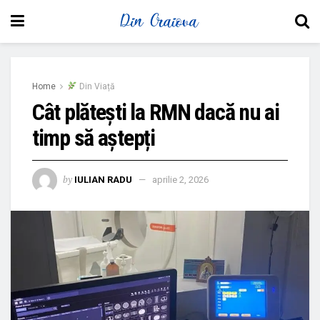
Home
Din Viață
Cât plătești la RMN dacă nu ai
timp să aștepți
by
IULIAN RADU
aprilie 2, 2026