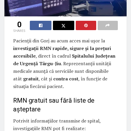
0
SHARES
Pacienții din Gorj au acum acces mai ușor la
investigații RMN rapide, sigure și la prețuri
accesibile
, direct în cadrul
Spitalului Județean
de Urgență Târgu-Jiu
. Reprezentanții unității
medicale anunță că serviciile sunt disponibile
atât
gratuit
, cât și
contra cost
, în funcție de
situația fiecărui pacient.
RMN gratuit sau fără liste de
așteptare
Potrivit informațiilor transmise de spital,
investigațiile RMN pot fi realizate: