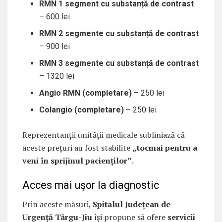
RMN 1 segment cu substanță de contrast
– 600 lei
RMN 2 segmente cu substanță de contrast
– 900 lei
RMN 3 segmente cu substanță de contrast
– 1320 lei
Angio RMN (completare)
– 250 lei
Colangio (completare)
– 250 lei
Reprezentanții unității medicale subliniază că
aceste prețuri au fost stabilite
„tocmai pentru a
veni în sprijinul pacienților”
.
Acces mai ușor la diagnostic
Prin aceste măsuri,
Spitalul Județean de
Urgență Târgu-Jiu
își propune să ofere
servicii