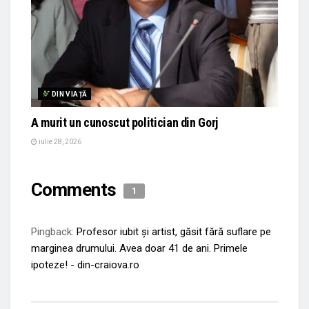
DIN VIAȚĂ
A murit un cunoscut politician din Gorj
iulie 28, 2026
Comments
1
Pingback:
Profesor iubit și artist, găsit fără suflare pe
marginea drumului. Avea doar 41 de ani. Primele
ipoteze! - din-craiova.ro