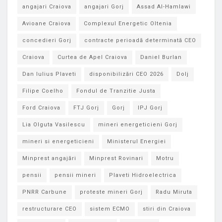
angajari Craiova
angajari Gorj
Assad Al-Hamlawi
Avioane Craiova
Complexul Energetic Oltenia
concedieri Gorj
contracte perioadă determinată CEO
Craiova
Curtea de Apel Craiova
Daniel Burlan
Dan Iulius Plaveti
disponibilizări CEO 2026
Dolj
Filipe Coelho
Fondul de Tranzitie Justa
Ford Craiova
FTJ Gorj
Gorj
IPJ Gorj
Lia Olguta Vasilescu
mineri energeticieni Gorj
mineri si energeticieni
Ministerul Energiei
Minprest angajări
Minprest Rovinari
Motru
pensii
pensii mineri
Plaveti Hidroelectrica
PNRR Carbune
proteste mineri Gorj
Radu Miruta
restructurare CEO
sistem ECMO
stiri din Craiova