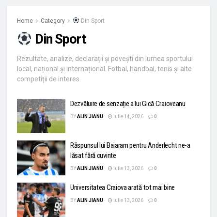
Home
Category
Din Sport
Din Sport
Rezultate, analize, declarații și povești din lumea sportului
local, național și internațional. Fotbal, handbal, tenis și alte
competiții de interes.
Dezvăluire de senzație a lui Gică Craioveanu
BY
ALIN JIANU
iulie 14, 2026
0
Răspunsul lui Baiaram pentru Anderlecht ne-a
lăsat fără cuvinte
BY
ALIN JIANU
iulie 13, 2026
0
Universitatea Craiova arată tot mai bine
BY
ALIN JIANU
iulie 13, 2026
0