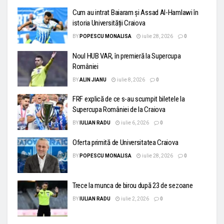
Cum au intrat Baiaram și Assad Al-Hamlawi în
istoria Universității Craiova
BY
POPESCU MONALISA
iulie 28, 2026
0
Noul HUB VAR, în premieră la Supercupa
României
BY
ALIN JIANU
iulie 8, 2026
0
FRF explică de ce s-au scumpit biletele la
Supercupa României de la Craiova
BY
IULIAN RADU
iulie 6, 2026
0
Oferta primită de Universitatea Craiova
BY
POPESCU MONALISA
iulie 28, 2026
0
Trece la munca de birou după 23 de sezoane
BY
IULIAN RADU
iulie 2, 2026
0