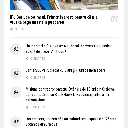
IPJ Gorj, de tot râsul. Primar în arest, pentru că n-a
vrut să bage un tată la pușcărie!
0 SHARES
Un medic din Craiova acuzat de mii de consultații fictive
scapă de dosar. Află cum!
0 SHARES
Jaf la SUCPI. A plecat cu 3 ani și 4 luni de închisoare!
0 SHARES
Misiune contracronometru! O tânără de 18 ani din Craiova,
transportată cu un Black Hawk la București pentru a-i fi
salvată viața
0 SHARES
Doi gardieni, acuzați că l-au torturat pe ucigașul din Grădina
Botanică din Craiova