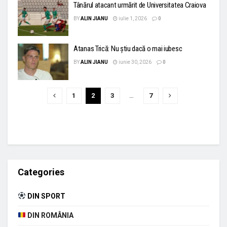
Tânărul atacant urmărit de Universitatea Craiova
BY
ALIN JIANU
iulie 1, 2026
0
Atanas Trică: Nu știu dacă o mai iubesc
BY
ALIN JIANU
iunie 30, 2026
0
1
2
3
…
7
Categories
DIN SPORT
DIN ROMÂNIA