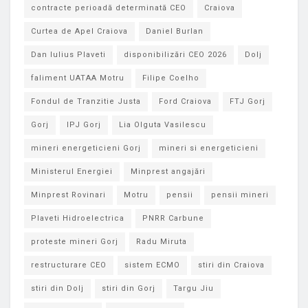
contracte perioadă determinată CEO
Craiova
Curtea de Apel Craiova
Daniel Burlan
Dan Iulius Plaveti
disponibilizări CEO 2026
Dolj
faliment UATAA Motru
Filipe Coelho
Fondul de Tranzitie Justa
Ford Craiova
FTJ Gorj
Gorj
IPJ Gorj
Lia Olguta Vasilescu
mineri energeticieni Gorj
mineri si energeticieni
Ministerul Energiei
Minprest angajări
Minprest Rovinari
Motru
pensii
pensii mineri
Plaveti Hidroelectrica
PNRR Carbune
proteste mineri Gorj
Radu Miruta
restructurare CEO
sistem ECMO
stiri din Craiova
stiri din Dolj
stiri din Gorj
Targu Jiu