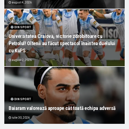
august 4, 2026
DIN SPORT
Universitatea Craiova, victorie zdrobitoare cu
Petrolul! Oltenii au făcut spectacol înaintea duelului
cu KuPS
august 2, 2026
DIN SPORT
Baiaram valorează aproape cât toată echipa adversă
iulie 30, 2026