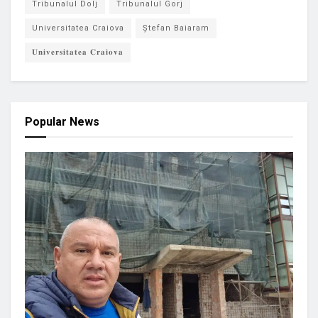
Tribunalul Dolj
Tribunalul Gorj
Universitatea Craiova
Ștefan Baiaram
𝐔𝐧𝐢𝐯𝐞𝐫𝐬𝐢𝐭𝐚𝐭𝐞𝐚 𝐂𝐫𝐚𝐢𝐨𝐯𝐚
Popular News