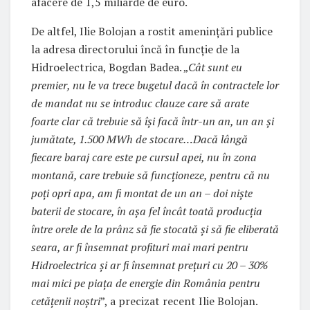
afacere de 1,5 miliarde de euro.
De altfel, Ilie Bolojan a rostit amenințări publice
la adresa directorului încă în funcție de la
Hidroelectrica, Bogdan Badea. „
Cât sunt eu
premier, nu le va trece bugetul dacă în contractele lor
de mandat nu se introduc clauze care să arate
foarte clar că trebuie să își facă într-un an, un an și
jumătate, 1.500 MWh de stocare…Dacă lângă
fiecare baraj care este pe cursul apei, nu în zona
montană, care trebuie să funcţioneze, pentru că nu
poţi opri apa, am fi montat de un an – doi nişte
baterii de stocare, în aşa fel încât toată producţia
între orele de la prânz să fie stocată şi să fie eliberată
seara, ar fi însemnat profituri mai mari pentru
Hidroelectrica şi ar fi însemnat preţuri cu 20 – 30%
mai mici pe piaţa de energie din România pentru
cetăţenii noştri
”, a precizat recent Ilie Bolojan.