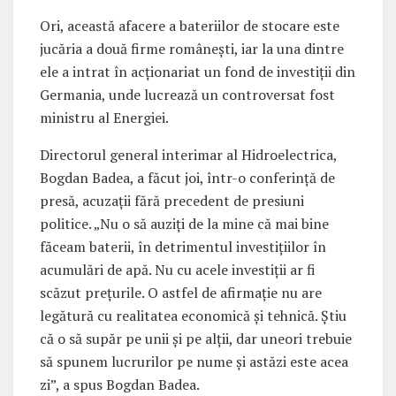
Ori, această afacere a bateriilor de stocare este
jucăria a două firme românești, iar la una dintre
ele a intrat în acționariat un fond de investiții din
Germania, unde lucrează un controversat fost
ministru al Energiei.
Directorul general interimar al Hidroelectrica,
Bogdan Badea, a făcut joi, într-o conferință de
presă, acuzații fără precedent de presiuni
politice. „Nu o să auziți de la mine că mai bine
făceam baterii, în detrimentul investițiilor în
acumulări de apă. Nu cu acele investiții ar fi
scăzut prețurile. O astfel de afirmație nu are
legătură cu realitatea economică și tehnică. Știu
că o să supăr pe unii și pe alții, dar uneori trebuie
să spunem lucrurilor pe nume și astăzi este acea
zi”, a spus Bogdan Badea.