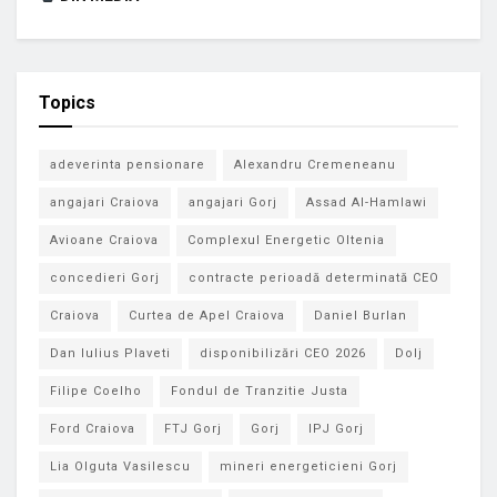
Topics
adeverinta pensionare
Alexandru Cremeneanu
angajari Craiova
angajari Gorj
Assad Al-Hamlawi
Avioane Craiova
Complexul Energetic Oltenia
concedieri Gorj
contracte perioadă determinată CEO
Craiova
Curtea de Apel Craiova
Daniel Burlan
Dan Iulius Plaveti
disponibilizări CEO 2026
Dolj
Filipe Coelho
Fondul de Tranzitie Justa
Ford Craiova
FTJ Gorj
Gorj
IPJ Gorj
Lia Olguta Vasilescu
mineri energeticieni Gorj