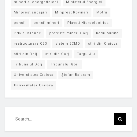
mineri si energeticieni
Ministerul Energiei
Minprest angajări
Minprest Rovinari
Motru
pensii
pensii mineri
Plaveti Hidroelectrica
PNRR Carbune
proteste mineri Gorj
Radu Miruta
restructurare CEO
sistem ECMO
stiri din Craiova
stiri din Dolj
stiri din Gorj
Targu Jiu
Tribunalul Dolj
Tribunalul Gorj
Universitatea Craiova
Ștefan Baiaram
𝐔𝐧𝐢𝐯𝐞𝐫𝐬𝐢𝐭𝐚𝐭𝐞𝐚 𝐂𝐫𝐚𝐢𝐨𝐯𝐚