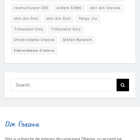
restructurare CEO
sistem ECMO
stiri din Craiova
stiri din Dolj
stiri din Gorj
Targu Jiu
Tribunalul Dolj
Tribunalul Gorj
Universitatea Craiova
Ștefan Baiaram
𝐔𝐧𝐢𝐯𝐞𝐫𝐬𝐢𝐭𝐚𝐭𝐞𝐚 𝐂𝐫𝐚𝐢𝐨𝐯𝐚
Știri și subiecte de interes din regiunea Oltenia, cu accent pe