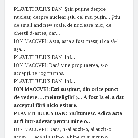
PLAVETI IULIUS DAN: Știu puține despre
nuclear, despre nuclear știu cel mai puțin… Știu
de small and new scale, de nucleare mici, de
chestii d-astea, dar…
ION MACOVEI: Asta, asta a fost mesajul ca să-l
așa…
PLAVETI IULIUS DAN: Îhî…
ION MACOVEI: Dacă vine propunerea, s-o
accepți, te rog frumos.
PLAVETI IULIUS DAN: Îhî…
ION MACOVEI: Ești susținut, din orice punct
de vedere, …(neinteligibil)… A fost la ei, a dat
acceptul fără nicio ezitare.
PLAVETI IULIUS DAN: Mulțumesc. Adică asta
ar fi într-adevăr pentru mine o…
ION MACOVEI: Dacă, n-ai auzit-o, ai auzit-o
acum… Dacă ai auzit-o, e bine că ai auzit-o.