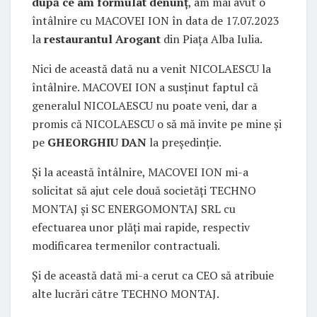
după ce am formulat denunț
, am mai avut o
întâlnire cu MACOVEI ION în data de 17.07.2023
la
restaurantul Arogant
din Piața Alba Iulia.
Nici de această dată nu a venit NICOLAESCU la
întâlnire. MACOVEI ION a susținut faptul că
generalul NICOLAESCU nu poate veni, dar a
promis că NICOLAESCU o să mă invite pe mine și
pe
GHEORGHIU DAN
la președinție.
Și la această întâlnire, MACOVEI ION mi-a
solicitat să ajut cele două societăți TECHNO
MONTAJ și SC ENERGOMONTAJ SRL cu
efectuarea unor plăți mai rapide, respectiv
modificarea termenilor contractuali.
Și de această dată mi-a cerut ca CEO să atribuie
alte lucrări către TECHNO MONTAJ.