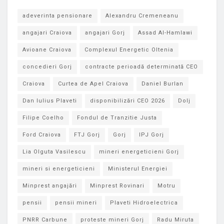
adeverinta pensionare
Alexandru Cremeneanu
angajari Craiova
angajari Gorj
Assad Al-Hamlawi
Avioane Craiova
Complexul Energetic Oltenia
concedieri Gorj
contracte perioadă determinată CEO
Craiova
Curtea de Apel Craiova
Daniel Burlan
Dan Iulius Plaveti
disponibilizări CEO 2026
Dolj
Filipe Coelho
Fondul de Tranzitie Justa
Ford Craiova
FTJ Gorj
Gorj
IPJ Gorj
Lia Olguta Vasilescu
mineri energeticieni Gorj
mineri si energeticieni
Ministerul Energiei
Minprest angajări
Minprest Rovinari
Motru
pensii
pensii mineri
Plaveti Hidroelectrica
PNRR Carbune
proteste mineri Gorj
Radu Miruta