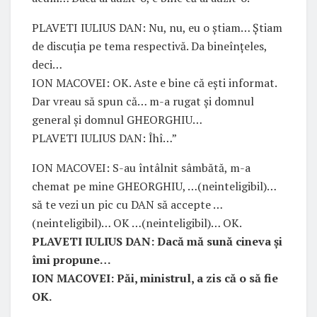
PLAVETI IULIUS DAN: Nu, nu, eu o știam… Știam
de discuția pe tema respectivă. Da bineînțeles,
deci…
ION MACOVEI: OK. Aste e bine că ești informat.
Dar vreau să spun că… m-a rugat și domnul
general și domnul GHEORGHIU…
PLAVETI IULIUS DAN: Îhî…”
ION MACOVEI: S-au întâlnit sâmbătă, m-a
chemat pe mine GHEORGHIU, …(neinteligibil)…
să te vezi un pic cu DAN să accepte …
(neinteligibil)… OK …(neinteligibil)… OK.
PLAVETI IULIUS DAN: Dacă mă sună cineva și
îmi propune…
ION MACOVEI: Păi, ministrul, a zis că o să fie
OK.