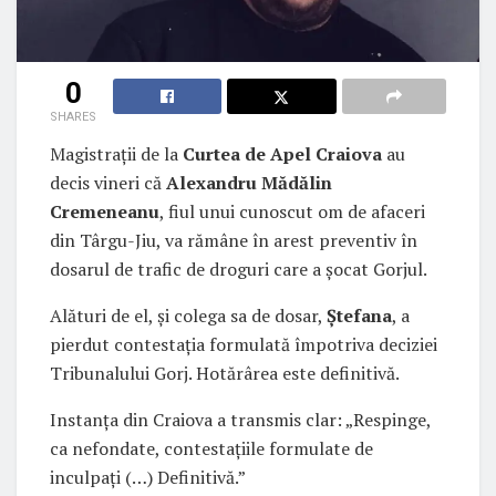
0
SHARES
Magistrații de la
Curtea de Apel Craiova
au
decis vineri că
Alexandru Mădălin
Cremeneanu
, fiul unui cunoscut om de afaceri
din Târgu-Jiu, va rămâne în arest preventiv în
dosarul de trafic de droguri care a șocat Gorjul.
Alături de el, și colega sa de dosar,
Ștefana
, a
pierdut contestația formulată împotriva deciziei
Tribunalului Gorj. Hotărârea este definitivă.
Instanța din Craiova a transmis clar: „Respinge,
ca nefondate, contestațiile formulate de
inculpați (…) Definitivă.”