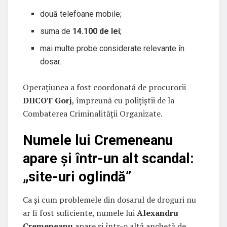
două telefoane mobile;
suma de
14.100 de lei
;
mai multe probe considerate relevante în
dosar.
Operațiunea a fost coordonată de procurorii
DIICOT Gorj
, împreună cu polițiștii de la
Combaterea Criminalității Organizate.
Numele lui Cremeneanu
apare și într-un alt scandal:
„site-uri oglindă”
Ca și cum problemele din dosarul de droguri nu
ar fi fost suficiente, numele lui
Alexandru
Cremeneanu
apare și într-o altă anchetă de