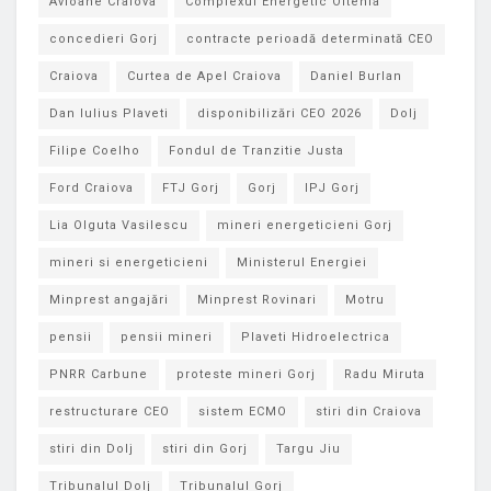
Avioane Craiova
Complexul Energetic Oltenia
concedieri Gorj
contracte perioadă determinată CEO
Craiova
Curtea de Apel Craiova
Daniel Burlan
Dan Iulius Plaveti
disponibilizări CEO 2026
Dolj
Filipe Coelho
Fondul de Tranzitie Justa
Ford Craiova
FTJ Gorj
Gorj
IPJ Gorj
Lia Olguta Vasilescu
mineri energeticieni Gorj
mineri si energeticieni
Ministerul Energiei
Minprest angajări
Minprest Rovinari
Motru
pensii
pensii mineri
Plaveti Hidroelectrica
PNRR Carbune
proteste mineri Gorj
Radu Miruta
restructurare CEO
sistem ECMO
stiri din Craiova
stiri din Dolj
stiri din Gorj
Targu Jiu
Tribunalul Dolj
Tribunalul Gorj