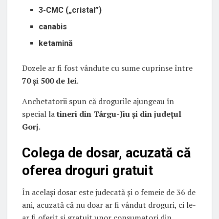
3-CMC („cristal”)
canabis
ketamină
Dozele ar fi fost vândute cu sume cuprinse între
70 și 500 de lei
.
Anchetatorii spun că drogurile ajungeau în
special la
tineri din Târgu-Jiu și din județul
Gorj
.
Colega de dosar, acuzată că
oferea droguri gratuit
În același dosar este judecată și o femeie de 36 de
ani, acuzată că nu doar ar fi vândut droguri, ci le-
ar fi oferit și gratuit unor consumatori din