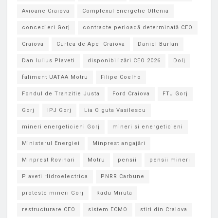
Avioane Craiova
Complexul Energetic Oltenia
concedieri Gorj
contracte perioadă determinată CEO
Craiova
Curtea de Apel Craiova
Daniel Burlan
Dan Iulius Plaveti
disponibilizări CEO 2026
Dolj
faliment UATAA Motru
Filipe Coelho
Fondul de Tranzitie Justa
Ford Craiova
FTJ Gorj
Gorj
IPJ Gorj
Lia Olguta Vasilescu
mineri energeticieni Gorj
mineri si energeticieni
Ministerul Energiei
Minprest angajări
Minprest Rovinari
Motru
pensii
pensii mineri
Plaveti Hidroelectrica
PNRR Carbune
proteste mineri Gorj
Radu Miruta
restructurare CEO
sistem ECMO
stiri din Craiova