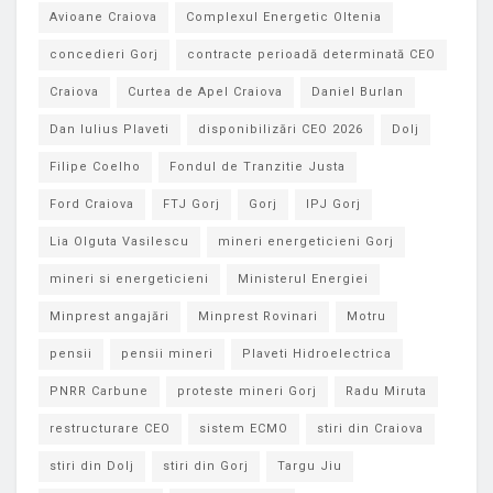
Avioane Craiova
Complexul Energetic Oltenia
concedieri Gorj
contracte perioadă determinată CEO
Craiova
Curtea de Apel Craiova
Daniel Burlan
Dan Iulius Plaveti
disponibilizări CEO 2026
Dolj
Filipe Coelho
Fondul de Tranzitie Justa
Ford Craiova
FTJ Gorj
Gorj
IPJ Gorj
Lia Olguta Vasilescu
mineri energeticieni Gorj
mineri si energeticieni
Ministerul Energiei
Minprest angajări
Minprest Rovinari
Motru
pensii
pensii mineri
Plaveti Hidroelectrica
PNRR Carbune
proteste mineri Gorj
Radu Miruta
restructurare CEO
sistem ECMO
stiri din Craiova
stiri din Dolj
stiri din Gorj
Targu Jiu