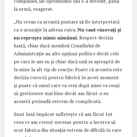
companiei, iar optimismul său s-a dovedit, până
la urmă, exagerat.
„Nu vreau ca această postare să fie interpretată
ca o acuzație la adresa cuiva.
Nu caut vinovați și
nu reproșez nimic nimănui.
Respect decizia
luată, chiar dacă membrii Consiliului de
Administrație au alte opțiuni politice decât cele
pe care le am eu și chiar dacă unii se așteaptă de
la mine la alt tip de reacție. Poate că aceasta este
decizia corectă pentru fabrică în acest moment
și poate că omul care va veni după mine va reuși
să gestioneze mai bine decât am făcut-o eu
această perioadă extrem de complicată.
Sunt însă împăcat sufletește că am făcut tot
ceea ce am crezut necesar pentru a încerca să
scot fabrica din situația extrem de dificilă în care