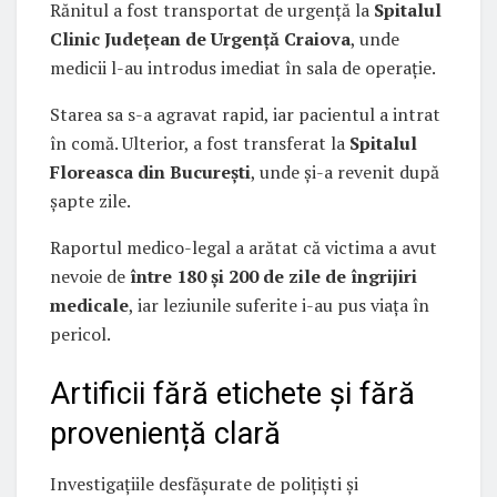
Rănitul a fost transportat de urgență la
Spitalul
Clinic Județean de Urgență Craiova
, unde
medicii l-au introdus imediat în sala de operație.
Starea sa s-a agravat rapid, iar pacientul a intrat
în comă. Ulterior, a fost transferat la
Spitalul
Floreasca din București
, unde și-a revenit după
șapte zile.
Raportul medico-legal a arătat că victima a avut
nevoie de
între 180 și 200 de zile de îngrijiri
medicale
, iar leziunile suferite i-au pus viața în
pericol.
Artificii fără etichete și fără
proveniență clară
Investigațiile desfășurate de polițiști și