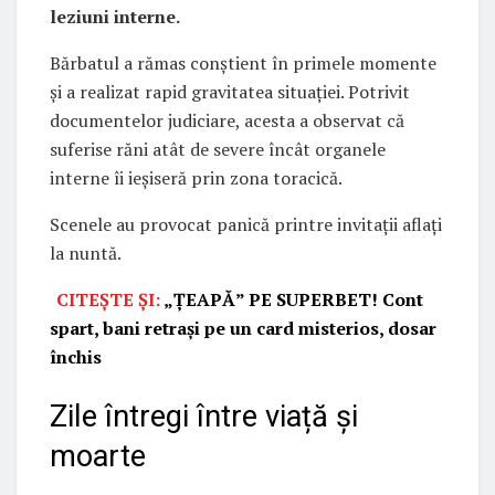
leziuni interne.
Bărbatul a rămas conștient în primele momente
și a realizat rapid gravitatea situației. Potrivit
documentelor judiciare, acesta a observat că
suferise răni atât de severe încât organele
interne îi ieșiseră prin zona toracică.
Scenele au provocat panică printre invitații aflați
la nuntă.
CITEȘTE ȘI:
„ȚEAPĂ” PE SUPERBET! Cont
spart, bani retrași pe un card misterios, dosar
închis
Zile întregi între viață și
moarte