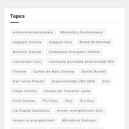
Topics
adeverinta pensionare
Alexandru Cremeneanu
angajari Craiova
angajari Gorj
Assad Al-Hamlawi
Avioane Craiova
Complexul Energetic Oltenia
concedieri Gorj
contracte perioadă determinată CEO
Craiova
Curtea de Apel Craiova
Daniel Burlan
Dan Iulius Plaveti
disponibilizări CEO 2026
Dolj
Filipe Coelho
Fondul de Tranzitie Justa
Ford Craiova
FTJ Gorj
Gorj
IPJ Gorj
Lia Olguta Vasilescu
mineri energeticieni Gorj
mineri si energeticieni
Ministerul Energiei