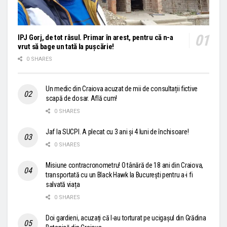
IPJ Gorj, de tot râsul. Primar în arest, pentru că n-a
vrut să bage un tată la pușcărie!
0 SHARES
Un medic din Craiova acuzat de mii de consultații fictive
scapă de dosar. Află cum!
0 SHARES
Jaf la SUCPI. A plecat cu 3 ani și 4 luni de închisoare!
0 SHARES
Misiune contracronometru! O tânără de 18 ani din Craiova,
transportată cu un Black Hawk la București pentru a-i fi
salvată viața
0 SHARES
Doi gardieni, acuzați că l-au torturat pe ucigașul din Grădina