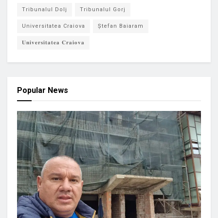
Tribunalul Dolj
Tribunalul Gorj
Universitatea Craiova
Ștefan Baiaram
𝐔𝐧𝐢𝐯𝐞𝐫𝐬𝐢𝐭𝐚𝐭𝐞𝐚 𝐂𝐫𝐚𝐢𝐨𝐯𝐚
Popular News