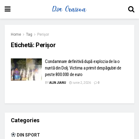
Home
Tag
Perișor
Etichetă:
Perișor
Condamnare definitivă după explozia de la o
nuntă din Dolj. Victima a primit despăgubiri de
peste 800.000 de euro
BY
ALIN JIANU
iunie 2, 2026
0
Categories
DIN SPORT