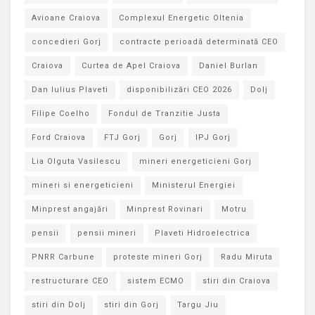
Avioane Craiova
Complexul Energetic Oltenia
concedieri Gorj
contracte perioadă determinată CEO
Craiova
Curtea de Apel Craiova
Daniel Burlan
Dan Iulius Plaveti
disponibilizări CEO 2026
Dolj
Filipe Coelho
Fondul de Tranzitie Justa
Ford Craiova
FTJ Gorj
Gorj
IPJ Gorj
Lia Olguta Vasilescu
mineri energeticieni Gorj
mineri si energeticieni
Ministerul Energiei
Minprest angajări
Minprest Rovinari
Motru
pensii
pensii mineri
Plaveti Hidroelectrica
PNRR Carbune
proteste mineri Gorj
Radu Miruta
restructurare CEO
sistem ECMO
stiri din Craiova
stiri din Dolj
stiri din Gorj
Targu Jiu