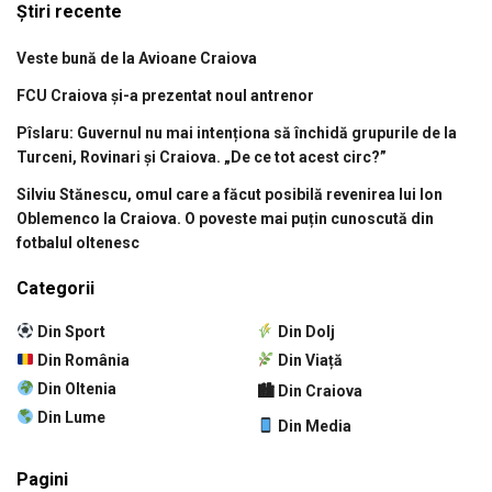
Știri recente
Veste bună de la Avioane Craiova
FCU Craiova și-a prezentat noul antrenor
Pîslaru: Guvernul nu mai intenționa să închidă grupurile de la
Turceni, Rovinari și Craiova. „De ce tot acest circ?”
Silviu Stănescu, omul care a făcut posibilă revenirea lui Ion
Oblemenco la Craiova. O poveste mai puțin cunoscută din
fotbalul oltenesc
Categorii
Din Sport
Din Dolj
Din România
Din Viață
Din Oltenia
🏙 Din Craiova
Din Lume
Din Media
Pagini