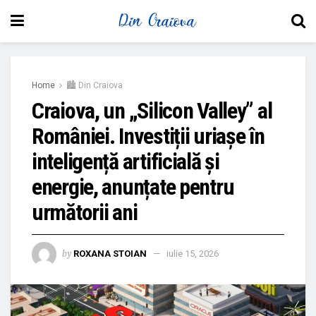
Home
🏙 Din Craiova
Craiova, un „Silicon Valley” al
României. Investiții uriașe în
inteligență artificială și
energie, anunțate pentru
următorii ani
by
ROXANA STOIAN
iulie 15, 2026