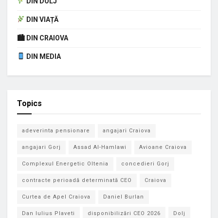
DIN DOLJ
DIN VIAȚĂ
🏙 DIN CRAIOVA
DIN MEDIA
Topics
adeverinta pensionare
angajari Craiova
angajari Gorj
Assad Al-Hamlawi
Avioane Craiova
Complexul Energetic Oltenia
concedieri Gorj
contracte perioadă determinată CEO
Craiova
Curtea de Apel Craiova
Daniel Burlan
Dan Iulius Plaveti
disponibilizări CEO 2026
Dolj