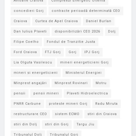
Avioane Craiova
Complexul Energetic Oltenia
concedieri Gorj
contracte perioadă determinată CEO
Craiova
Curtea de Apel Craiova
Daniel Burlan
Dan Iulius Plaveti
disponibilizări CEO 2026
Dolj
Filipe Coelho
Fondul de Tranzitie Justa
Ford Craiova
FTJ Gorj
Gorj
IPJ Gorj
Lia Olguta Vasilescu
mineri energeticieni Gorj
mineri si energeticieni
Ministerul Energiei
Minprest angajări
Minprest Rovinari
Motru
pensii
pensii mineri
Plaveti Hidroelectrica
PNRR Carbune
proteste mineri Gorj
Radu Miruta
restructurare CEO
sistem ECMO
stiri din Craiova
stiri din Dolj
stiri din Gorj
Targu Jiu
Tribunalul Dolj
Tribunalul Gorj