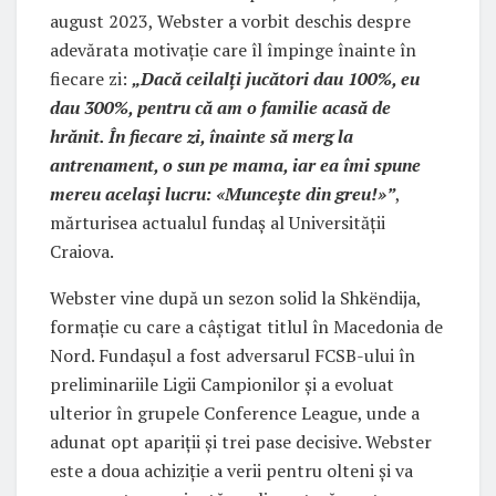
august 2023, Webster a vorbit deschis despre
adevărata motivație care îl împinge înainte în
fiecare zi:
„Dacă ceilalți jucători dau 100%, eu
dau 300%, pentru că am o familie acasă de
hrănit. În fiecare zi, înainte să merg la
antrenament, o sun pe mama, iar ea îmi spune
mereu același lucru: «Muncește din greu!»”
,
mărturisea actualul fundaș al Universității
Craiova.
Webster vine după un sezon solid la Shkëndija,
formație cu care a câștigat titlul în Macedonia de
Nord. Fundașul a fost adversarul FCSB-ului în
preliminariile Ligii Campionilor și a evoluat
ulterior în grupele Conference League, unde a
adunat opt apariții și trei pase decisive. Webster
este a doua achiziție a verii pentru olteni și va