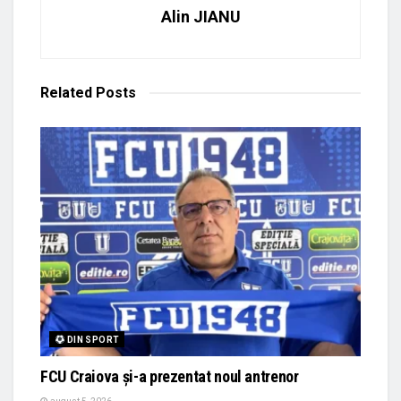
Alin JIANU
Related
Posts
DIN SPORT
FCU Craiova și-a prezentat noul antrenor