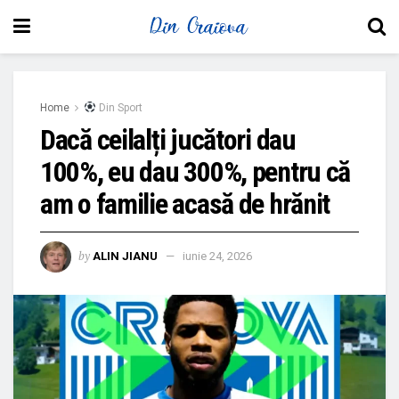
Home
Din Sport
Dacă ceilalți jucători dau
100%, eu dau 300%, pentru că
am o familie acasă de hrănit
by
ALIN JIANU
iunie 24, 2026