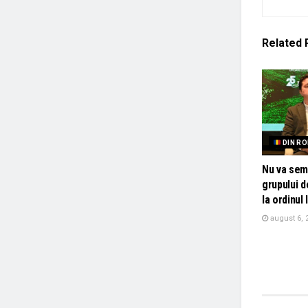
Related
DIN R
Nu va sem
grupului d
la ordinul 
august 6, 