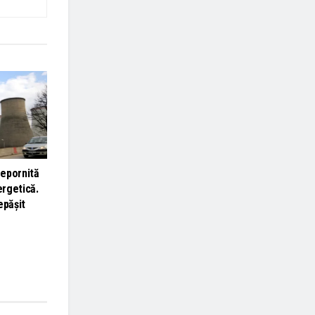
epornită
ergetică.
epășit