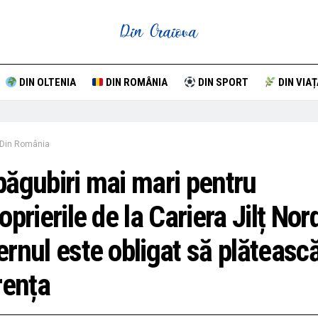
DIN OLTENIA
DIN ROMÂNIA
DIN SPORT
DIN VIAȚ
Din România
ăgubiri mai mari pentru
oprierile de la Cariera Jilț Nor
rnul este obligat să plăteasc
rența