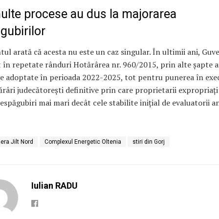
ulte procese au dus la majorarea
gubirilor
l arată că acesta nu este un caz singular. În ultimii ani, Guv
 în repetate rânduri Hotărârea nr. 960/2015, prin alte șapte 
e adoptate în perioada 2022-2025, tot pentru punerea în exe
râri judecătorești definitive prin care proprietarii expropriați
espăgubiri mai mari decât cele stabilite inițial de evaluatorii a
era Jilt Nord
Complexul Energetic Oltenia
stiri din Gorj
Iulian RADU