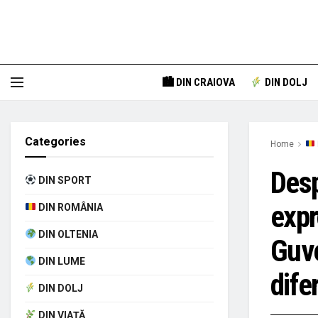
🏙 DIN CRAIOVA
DIN DOLJ
Categories
Home
Desp
DIN SPORT
expr
DIN ROMÂNIA
DIN OLTENIA
Guve
DIN LUME
dife
DIN DOLJ
DIN VIAȚĂ