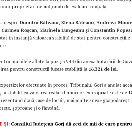
unor proprietari nemulțumiți de evaluarea inițială.
ba despre
Dumitru Băleanu, Elena Băleanu, Andreea-Moni
, Carmen Roșcan, Marinela Lungeanu și Constantin Popes
tat în instanță valoarea stabilită de stat pentru construcțiile
ate.
pentru imobilele aflate la poziția 944 din anexa hotărârii de Guv
rea pentru construcții fusese stabilită la
16.321 de lei
.
xpertizelor efectuate în proces, Tribunalul Gorj a anulat ace
și a stabilit că valoarea reală a bunurilor expropriate este de
1
prezentând două case de locuit, mai multe anexe gospodărești, 
otețe, șoproane și o fântână.
E ȘI:
Consiliul Județean Gorj dă zeci de mii de euro pentr