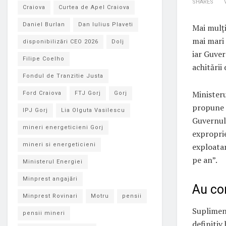
SHARES
Craiova
Curtea de Apel Craiova
Daniel Burlan
Dan Iulius Plaveti
Mai mulți
mai mari 
disponibilizări CEO 2026
Dolj
iar Guver
Filipe Coelho
achitării 
Fondul de Tranzitie Justa
Ministeru
Ford Craiova
FTJ Gorj
Gorj
propune 
IPJ Gorj
Lia Olguta Vasilescu
Guvernulu
mineri energeticieni Gorj
exproprie
exploatar
mineri si energeticieni
pe an”.
Ministerul Energiei
Minprest angajări
Au con
Minprest Rovinari
Motru
pensii
Suplimen
pensii mineri
definitiv