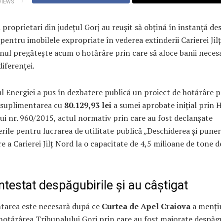
VIEWS
 proprietari din județul Gorj au reușit să obțină în instanță de
pentru imobilele expropriate în vederea extinderii Carierei Jil
nul pregătește acum o hotărâre prin care să aloce banii neces
diferenței.
l Energiei a pus în dezbatere publică un proiect de hotărâre p
suplimentarea cu
80.129,93 lei
a sumei aprobate inițial prin 
i nr. 960/2015, actul normativ prin care au fost declanșate
rile pentru lucrarea de utilitate publică „Deschiderea și puner
e a Carierei Jilț Nord la o capacitate de 4,5 milioane de tone de
testat despăgubirile și au câștigat
tarea este necesară după ce
Curtea de Apel Craiova
a menți
 hotărârea Tribunalului Gorj prin care au fost majorate despăg