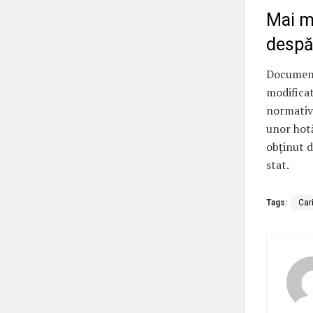
Mai m
despă
Documentu
modificat
normativ
unor hotă
obținut d
stat.
Tags:
Cari