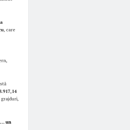
ca
cu
, care
ern,
astă
8.917,14
grajduri,
u… un