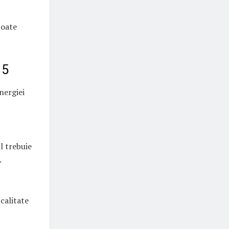
toate
15
nergiei
l trebuie
.
 calitate