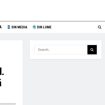
Ă
DIN MEDIA
DIN LUME
d.
ă