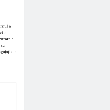
ernul a
acte
cutare a
 au
ngajați de