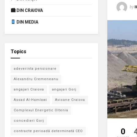
by
I
🏙 DIN CRAIOVA
DIN MEDIA
Topics
adeverinta pensionare
Alexandru Cremeneanu
angajari Craiova
angajari Gorj
Assad Al-Hamlawi
Avioane Craiova
Complexul Energetic Oltenia
concedieri Gorj
0
contracte perioadă determinată CEO