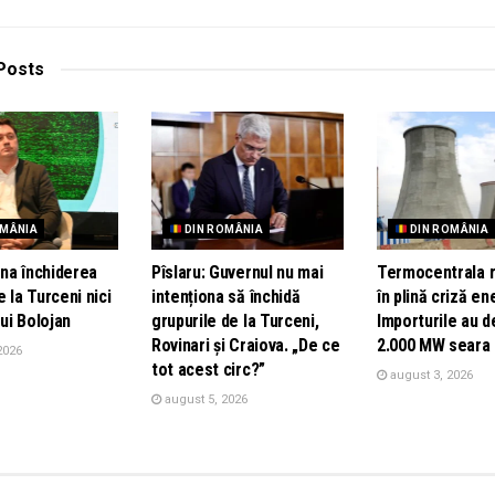
Posts
OMÂNIA
DIN ROMÂNIA
DIN ROMÂNIA
na închiderea
Pîslaru: Guvernul nu mai
Termocentrala r
e la Turceni nici
intenționa să închidă
în plină criză en
lui Bolojan
grupurile de la Turceni,
Importurile au d
Rovinari și Craiova. „De ce
2.000 MW seara
2026
tot acest circ?”
august 3, 2026
august 5, 2026