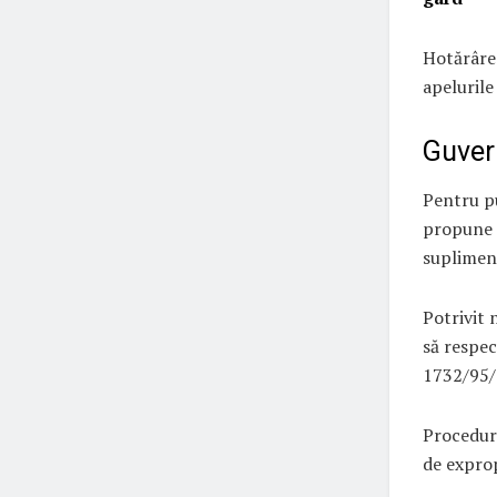
Hotărârea
apelurile
Guver
Pentru pu
propune 
supliment
Potrivit 
să respec
1732/95/
Procedura
de expro