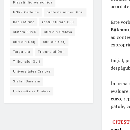
Plaveti Hidroelectrica
acordate 
PNRR Carbune
proteste mineri Gorj
Este vor
Radu Miruta
restructurare CEO
Băleanu
sistem ECMO
stiri din Craiova
au contes
stiri din Dolj
stiri din Gorj
expropri
Targu Jiu
Tribunalul Dolj
Inițial, 
Tribunalul Gorj
despăgubi
Universitatea Craiova
Ștefan Baiaram
În urma e
evaluare 
𝐔𝐧𝐢𝐯𝐞𝐫𝐬𝐢𝐭𝐚𝐭𝐞𝐚 𝐂𝐫𝐚𝐢𝐨𝐯𝐚
euro
, re
pătule, c
CITEȘT
gard