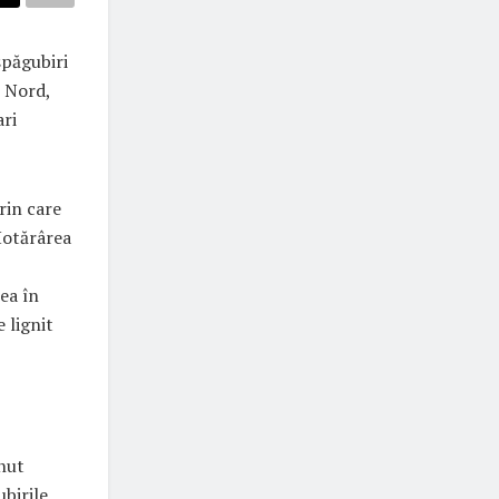
spăgubiri
ț Nord,
ari
rin care
Hotărârea
ea în
 lignit
nut
ubirile